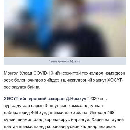
Гэрэл зургийг Mpa.mn
Монгол Улсад COVID-19-ийн сэжигтэй тохиолдол нэмэгдсэн
эсэх болон өчигдөр хийгдсэн шинжилгээний хариуг ХӨСҮТ-
өөс зарлаж байна.
ХӨСҮТ-ийн ерөнхий захирал Д.Нямхүү "
2020 оны
зургаадугаар сарын 3-нд улсын хэмжээнд гурван
лабораторид 469 хүнд шинжилгээ хийлээ. Ингэхэд 468
хүний шинжилгээнд коронавирус илрээгүй. Харин нэг хүний
давтан шинжилгээнд коронавирусийн халдвар илэрлээ.