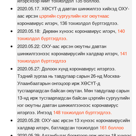
илэрснээр нийт тохиолдол 135 боллоо.
2020.05.17. ХӨСҮТ-д давтан шинжилгээ хийхэд ОХУ-
аас ирсэн
цэргийн сургуулийн нэг оюутнаас
коронавирус илэрч, 136 тохиолдол бүртгэгдлээ.
2020.05.18: Дөрвөн хүнээс коронавирус илэрч,
140
тохиолдол бүртгэгдлээ.
2020.05.22: ОХУ-аас ирсэн оюутны давтан
шинжилгээнээс коронавирусийн халдвар илэрч,
141
тохиолдол бүртгэгдлээ
2020.05.27: Долоон хүнд коронавирус илэрлээ.
Тэдний зургаа нь тавдугаар сарын 26-нд Москва-
Улаанбаатарын онгоцоор ирж ХӨСҮТ-д
тусгаарлагдсан байсан оюутан. Мөн тавдугаар сарын
13-нд ирж тусгаарлагдсан байсан цэргийн сургуулийн
нэг оюутны давтан шинжилгээнээс коронавирус
илэрлээ. Ингээд
148 тохиолдол бүртгэгдлээ.
2020.05.28: ОХУ-аас ирсэн 13 хүнээс коронавирусийн
халдвар илэрч, батлагдсан тохиолдол
161 боллоо
2020.05.29: Алтанбулаг боомтоор орж ирсэн 18 хүнээс