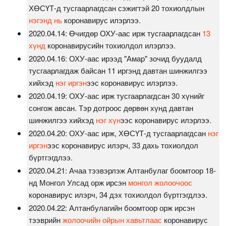
ХӨСҮТ-д тусгаарлагдсан сэжигтэй 20 тохиолдлын
нэгэнд нь
коронавирус илэрлээ.
2020.04.14: Өчигдөр ОХУ-аас ирж тусгаарлагдсан
13
хүнд
коронавирусийн тохиолдол илэрлээ.
2020.04.16: ОХУ-аас ирээд "Амар" зочид буудалд
тусгаарлагдаж байсан 11 иргэнд давтан шинжилгээ
хийхэд
нэг иргэн
ээс коронавирус илэрлээ.
2020.04.19: ОХУ-аас ирж тусгаарлагдсан 30 хүнийг
сонгож авсан. Тэр дотроос дөрвөн хүнд давтан
шинжилгээ хийхэд
нэг хүн
ээс коронавирус илэрлээ.
2020.04.20: ОХУ-аас ирж, ХӨСҮТ-д тусгаарлагдсан
нэг
иргэн
ээс коронавирус илэрч, 33 дахь тохиолдол
бүртгэгдлээ.
2020.04.21: Ачаа тээвэрлэж Алтанбулаг боомтоор 18-
нд Монгол Улсад орж ирсэн
монгол жолоочоос
коронавирус илэрч, 34 дэх тохиолдол бүртгэгдлээ.
2020.04.22: Алтанбулагийн боомтоор орж ирсэн
тээврийн
жолоочийн ойрын хавьтлаас
коронавирус