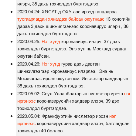
илэрч, 35 дахь тохиолдол бүртгэгдлээ.
2020.04.24: ХӨСҮТ-д ОХУ-аас ирээд ганцаараа
тусгаарлагдан хянагдаж байсан оюутнаас
13 хоногийн
дараа 3 дахь шинжилгээнээс коронавирус илэрч , 36
дахь тохиолдол бүртгэгдлээ.
2020.04.25:
Нэг хүнд
коронавирус илэрч, 37 дахь
тохиолдол бүртгэгдлээ. Энэ хүн нь Москвад сурдаг
оюутан байсан.
2020.04.26:
Нэг хүнд
гурав дахь давтан
шинжилгээгээр коронавирус илэрлээ. Энэ нь
Москвагаас ирсэн оюутан юм. Ингэснээр халдварын
38 дахь тохиолдол бүртгэгдлээ.
2020.05.02: Сөүл-Улаанбаатарын нислэгээр ирсэн
нэг
иргэнээс
коронавирусийн халдвар илэрч, 39 дэх
тохиолдол бүртгэгдлээ.
2020.05.04: Франкфуртийн нислэгээр ирсэн
нэг
иргэнээс
коронавирусийн халдвар илэрч, батлагдсан
тохиолдол 40 боллоо.