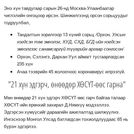
Энэ хүн тавдугаар сарын 26-нд Москва-Улаанбаатар
чиглэлийн онгоцоор ирсэн. Шинжилгээнд орсон сорьцуудыг
тодруулбал,
Тандалтын зорилгоор 13 хүний сорьц
/Орхон, Улсын
нэгдсэн төв эмнэлэг, ХУД, СХД, БГД-ийн нэгдсэн
эмнэлгээс санамсаргүй түүврийн аргаар сонгосон/
Орхон, Сэлэнгэ, Дархан-Уул аймагт тусгаарлагдсан
235 хүн
Ачаа тээврийн 45 жолоочоос коронавирус илрээгүй.
"21 хүн эдгэрч, өнөөдөр ХӨСҮТ-өөс гарна"
Мөн өнөөдөр 21 хүн эдгэрч ХӨСҮТ-өөс гарч байгаа талаар
ХӨСҮТ-ийн ерөнхий захирал Д.Нямхүү мэдээллээ.
Эдгэрсэн хүмүүсийг дараагийн ажиглалтад шилжүүлнэ.
Ингэснээр Монгол Улсад батлагдсан тохиолдлуудаас 65 нь
бүрэн эдгэрлээ.