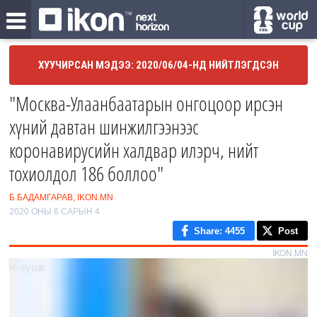
ХУУЧИРСАН МЭДЭЭ: 2020/06/04-НД НИЙТЛЭГДСЭН
"Москва-Улаанбаатарын онгоцоор ирсэн
хүний давтан шинжилгээнээс
коронавирусийн халдвар илэрч, нийт
тохиолдол 186 боллоо"
Б.БАДАМГАРАВ, IKON.MN
2020 ОНЫ 6 САРЫН 4
Share
: 4455
Post
IKON.MN