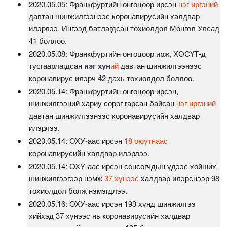
2020.05.05: Франкфуртийн онгоцоор ирсэн
нэг иргэний
давтан шинжилгээнээс коронавирусийн халдвар
илэрлээ. Ингээд батлагдсан тохиолдол Монгол Улсад
41 боллоо.
2020.05.08: Франкфуртийн онгоцоор ирж, ХӨСҮТ-д
тусгаарлагдсан
нэг хүн
ий
давтан шинжилгээнээс
коронавирус илэрч 42 дахь тохиолдол боллоо.
2020.05.14: Франкфуртийн онгоцоор ирсэн,
шинжилгээний хариу сөрөг гарсан байсан
нэг иргэний
давтан шинжилгээнээс коронавирусийн халдвар
илэрлээ.
2020.05.14: ОХУ-аас ирсэн
18 оюутнаас
коронавирусийн халдвар илэрлээ.
2020.05.14: ОХУ-аас ирсэн сонсогчдын үдээс хойших
шинжилгээгээр нэмж
37 хүнээс
халдвар илэрснээр 98
тохиолдол болж нэмэгдлээ.
2020.05.16: ОХУ-аас ирсэн 193 хүнд шинжилгээ
хийхэд 37 хүнээс нь коронавирусийн халдвар