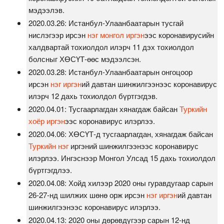
мэдээлэв.
2020.03.26: Истанбул-Улаанбаатарын тусгай
нислэгээр ирсэн
нэг монгол иргэн
ээс коронавирусийн
халдвартай тохиолдол илэрч 11 дэх тохиолдол
болсныг ХӨСҮТ-өөс мэдээлсэн.
2020.03.28: Истанбул-Улаанбаатарын онгоцоор
ирсэн
нэг иргэн
ий давтан шинжилгээнээс коронавирус
илэрч 12 дахь тохиолдол бүртгэгдэв.
2020.04.01: Тусгаарлагдан хянагдаж байсан
Туркийн
хоёр иргэн
ээс коронавирус илэрлээ.
2020.04.06: ХӨСҮТ-д тусгаарлагдан, хянагдаж байсан
Туркийн нэг
иргэний шинжилгээнээс коронавирус
илэрлээ. Ингэснээр Монгол Улсад 15 дахь тохиолдол
бүртгэгдлээ.
2020.04.08: Хойд хилээр 2020 оны гуравдугаар сарын
26-27-нд шилжих шөнө орж ирсэн
нэг иргэн
ий давтан
шинжилгээнээс коронавирус илэрлээ.
2020.04.13: 2020 оны дөрөвдүгээр сарын 12-нд