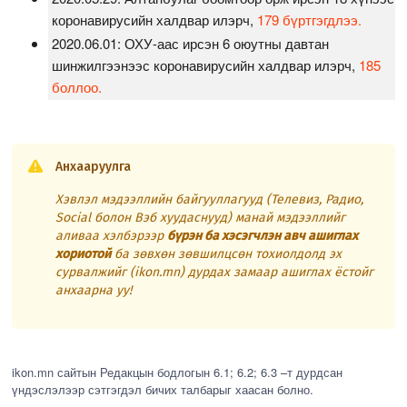
коронавирусийн халдвар илэрч,
179 бүртгэгдлээ.
2020.06.01:
ОХУ-аас ирсэн 6 оюутны давтан
шинжилгээнээс коронавирусийн халдвар илэрч,
185
боллоо.
Анхааруулга
Хэвлэл мэдээллийн байгууллагууд (Телевиз, Радио,
Social болон Вэб хуудаснууд) манай мэдээллийг
аливаа хэлбэрээр
бүрэн ба хэсэгчлэн авч ашиглах
хориотой
ба зөвхөн зөвшилцсөн тохиолдолд эх
сурвалжийг (ikon.mn) дурдах замаар ашиглах ёстойг
анхаарна уу!
ikon.mn сайтын Редакцын бодлогын 6.1; 6.2; 6.3 –т дурдсан
үндэслэлээр сэтгэгдэл бичих талбарыг хаасан болно.