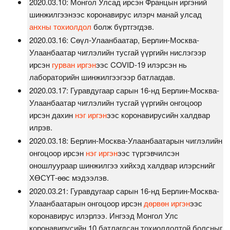
2020.03.10: Монгол Улсад ирсэн Францын иргэний
шинжилгээнээс коронавирус илэрч манай улсад
анхны тохиолдол
болж бүртгэгдэв.
2020.03.16: Сөүл-Улаанбаатар, Берлин-Москва-
Улаанбаатар чиглэлийн тусгай үүргийн нислэгээр
ирсэн
гурван иргэн
ээс COVID-19 илэрсэн нь
лабораторийн шинжилгээгээр батлагдав.
2020.03.17: Гуравдугаар сарын 16-нд Берлин-Москва-
Улаанбаатар чиглэлийн тусгай үүргийн онгоцоор
ирсэн дахин
нэг иргэн
ээс коронавирусийн халдвар
илрэв.
2020.03.18: Берлин-Москва-Улаанбаатарын чиглэлийн
онгоцоор ирсэн
нэг иргэн
ээс түргэвчилсэн
оношлуураар шинжилгээ хийхэд халдвар илэрснийг
ХӨСҮТ-өөс мэдээлэв.
2020.03.21: Гуравдугаар сарын 16-нд Берлин-Москва-
Улаанбаатарын онгоцоор ирсэн
дөрвөн иргэн
ээс
коронавирус илэрлээ. Ингээд Монгол Улс
коронавирусийн 10 батлагдсан тохиолдолтой болсныг