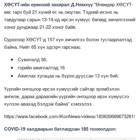
ХӨСҮТ-ийн ерөнхий захирал Д.Нямхүү
"Өнөөдөр ХӨСҮТ-
өөс гарч буй 21 хүний ес нь оюутан. Тэдний ихэнх нь
тавдугаар сарын 13-14-нд ирсэн хүмүүс бөгөөд эмчилгээний
хоног дунджаар 21-22 хоног байв.
Одоогоор ХӨСҮТ-д 157 хүн эмчилгээ болон тусгаарлалтад
байна. Нийт 65 хүн эдгэрч гарснаас
Сувилалд 36,
гэрийн ажиглалтад 16
Ажиглах хугацаа нь бүрэн дууссан 13 хүн бий.
Үүргийн онгоцоор ирсэн хүмүүсийг сайтар эрэмбэлэн
ангилж, дараа дараагийн үүргийн онгоцоор ирэх хүмүүсээ
хүлээн авахад бэлдэж байна" хэмээлээ.
https://www.facebook.com/iKonNews/videos/183630669673261/
COVID-19 халдварын батлагдсан 185 тохиолдол: