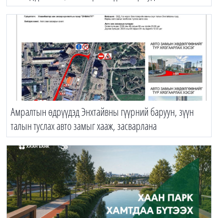
Амралтын өдрүүдэд Энхтайвны гүүрний баруун, зүүн
талын туслах авто замыг хааж, засварлана