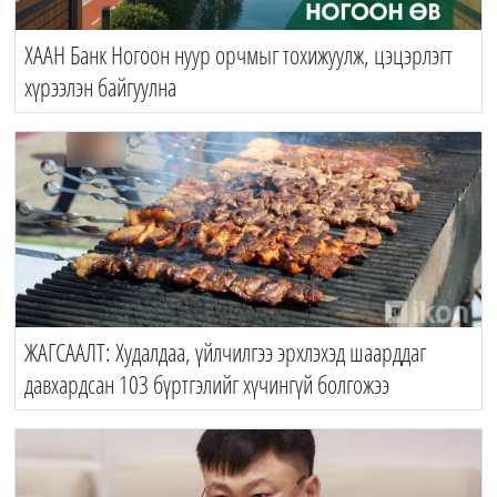
ХААН Банк Ногоон нуур орчмыг тохижуулж, цэцэрлэгт
хүрээлэн байгуулна
ЖАГСААЛТ: Худалдаа, үйлчилгээ эрхлэхэд шаарддаг
давхардсан 103 бүртгэлийг хүчингүй болгожээ