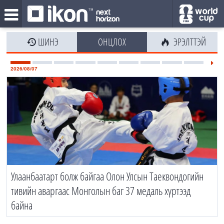
ШИНЭ
ОНЦЛОХ
ЭРЭЛТТЭЙ
2026/08/07
Улаанбаатарт болж байгаа Олон Улсын Таеквондогийн
тивийн аваргаас Монголын баг 37 медаль хүртээд
байна