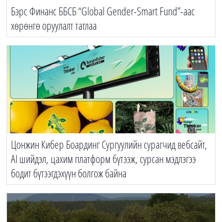
Бэрс Финанс ББСБ “Global Gender-Smart Fund”-аас
хөрөнгө оруулалт татлаа
Цонжин Кибер Боардинг Сургуулийн сурагчид вебсайт,
AI шийдэл, цахим платформ бүтээж, сурсан мэдлэгээ
бодит бүтээгдэхүүн болгож байна