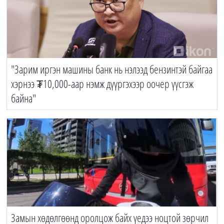
"Зарим иргэн машины банк нь нэлээд бензинтэй байгаа
хэрнээ ₮10,000-аар нэмж дүүргэхээр оочер үүсгэж
байна"
Замын хөдөлгөөнд оролцож байх үедээ ноцтой зөрчил