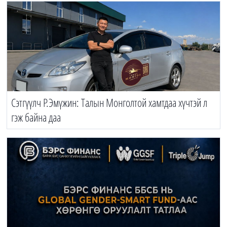
Сэтгүүлч Р.Эмүжин: Талын Монголтой хамтдаа хүчтэй л
гэж байна даа