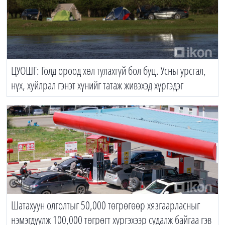
ЦУОШГ: Голд ороод хөл тулахгүй бол буц. Усны урсгал,
нүх, хуйлрал гэнэт хүнийг татаж живэхэд хүргэдэг
Шатахуун олголтыг 50,000 төгрөгөөр хязгаарласныг
нэмэгдүүлж 100,000 төгрөгт хүргэхээр судалж байгаа гэв