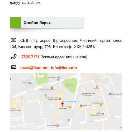
давуу талтай юм.
Холбоо барих
СБД-н 1-р хороо, 5-р хороолол, Чингисийн өргөн чөлөө
10б, Бизнес тауэр, 706, Бенекрафт ХХК /14251/
7595 7171
(Ажлын өдөр: 08:30-18:00)
news@ikon.mn
,
info@ikon.mn