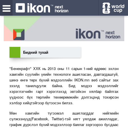
Бидний тухай
"Бенекрафт" ХХК нь 2013 оны 11 сарын 1-ний өдрөөс эхлэн
хамгийн сүүлийн үеийн технологи ашигласан, давтагдашгүй,
шинэ өнгө төрх бүхий мэдээллийн IKON.mn веб сайтыг зах
зээлд танилцуулж байна. Бид мэдээ мэдээллийг
хэрэглэгчийн гарт хэрэглэхэд эвтэйхэн хялбар байлгах
үүднээс бүх төрлийн төхөөрөмжийн дэлгэцэнд тохирсон
хэлбэр хийцтэйгээр бүтээсэн билээ.
Мөн хамгийн түгээмэл ашиглагддаг нийгмийн
сүлжээнүүд(Facebook, Twitter)-тэй нягт уялдаж ажилладаг,
график дүрслэл бүхий мэдээллээр баялаг зэргээрээ бусдаас