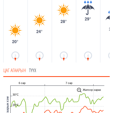
29°
28°
2
24°
20°
3
3
3
4
ЦАГ АГААРЫН
ТҮҮХ