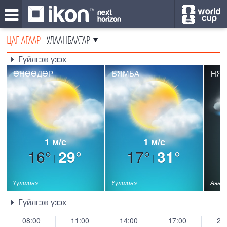
ЦАГ АГААР
УЛААНБААТАР
Гүйлгэж үзэх
ӨНӨӨДӨР
БЯМБА
НЯ
1 м/с
1 м/с
16°
29°
17°
31°
|
|
Үүлшинэ
Үүлшинэ
Аянга
Гүйлгэж үзэх
08:00
11:00
14:00
17:00
20