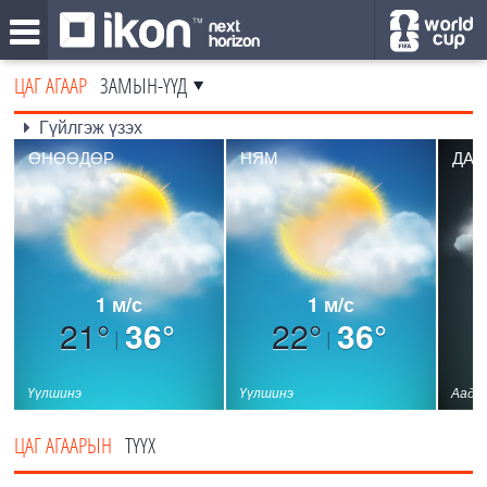
ЦАГ АГААР
ЗАМЫН-ҮҮД
Гүйлгэж үзэх
ӨНӨӨДӨР
НЯМ
ДАВ
1 м/с
1 м/с
21°
36°
22°
36°
|
|
Үүлшинэ
Үүлшинэ
Аада
ЦАГ АГААРЫН
ТҮҮХ