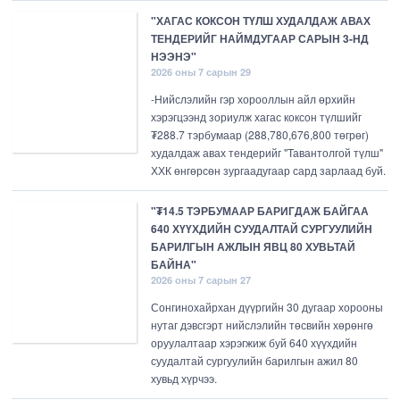
"ХАГАС КОКСОН ТҮЛШ ХУДАЛДАЖ АВАХ
ТЕНДЕРИЙГ НАЙМДУГААР САРЫН 3-НД
НЭЭНЭ"
2026 оны 7 сарын 29
-Нийслэлийн гэр хорооллын айл өрхийн
хэрэгцээнд зориулж хагас коксон түлшийг
₮288.7 тэрбумаар (288,780,676,800 төгрөг)
худалдаж авах тендерийг "Тавантолгой түлш"
ХХК өнгөрсөн зургаадугаар сард зарлаад буй.
"₮14.5 ТЭРБУМААР БАРИГДАЖ БАЙГАА
640 ХҮҮХДИЙН СУУДАЛТАЙ СУРГУУЛИЙН
БАРИЛГЫН АЖЛЫН ЯВЦ 80 ХУВЬТАЙ
БАЙНА"
2026 оны 7 сарын 27
Сонгинохайрхан дүүргийн 30 дугаар хорооны
нутаг дэвсгэрт нийслэлийн төсвийн хөрөнгө
оруулалтаар хэрэгжиж буй 640 хүүхдийн
суудалтай сургуулийн барилгын ажил 80
хувьд хүрчээ.