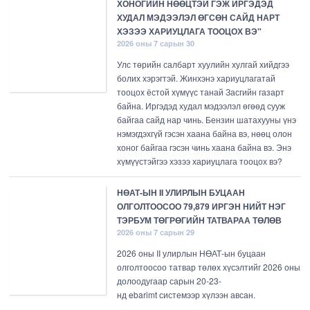
ХОНОГИЙН НӨӨЦТЭЙ ГЭЖ ИРГЭДЭД
ХУДАЛ МЭДЭЭЛЭЛ ӨГСӨН САЙД НАРТ
ХЭЗЭЭ ХАРИУЦЛАГА ТООЦОХ ВЭ"
2026 оны 7 сарын 30
Улс төрийн салбарт хуулийн хулгай хийдгээ
болих хэрэгтэй. Жинхэнэ хариуцлагатай
тооцох ёстой хүмүүс танай Засгийн газарт
байна. Иргэдэд худал мэдээлэл өгөөд сууж
байгаа сайд нар чинь. Бензин шатахууны үнэ
нэмэгдэхгүй гэсэн хаана байна вэ, нөөц олон
хоног байгаа гэсэн чинь хаана байна вэ. Энэ
хүмүүстэйгээ хэзээ хариуцлага тооцох вэ?
НӨАТ-ЫН II УЛИРЛЫН БУЦААН
ОЛГОЛТООСОО 79,879 ИРГЭН НИЙТ НЭГ
ТЭРБУМ ТӨГРӨГИЙН ТАТВАРАА ТӨЛӨВ
2026 оны 7 сарын 29
2026 оны II улирлын НӨАТ-ын буцаан
олголтоосоо татвар төлөх хүсэлтийг 2026 оны
долоодугаар сарын 20-23-
нд ebarimt системээр хүлээн авсан.