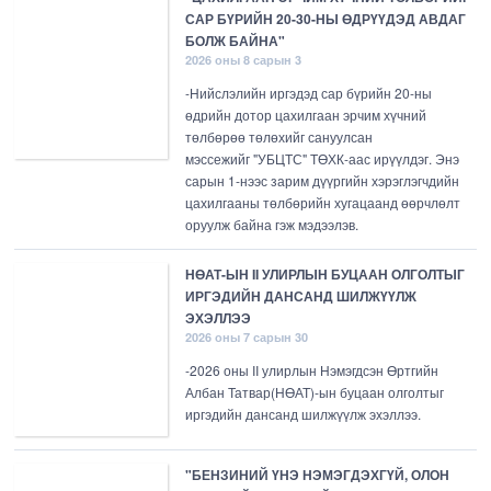
САР БҮРИЙН 20-30-НЫ ӨДРҮҮДЭД АВДАГ
БОЛЖ БАЙНА"
2026 оны 8 сарын 3
-Нийслэлийн иргэдэд сар бүрийн 20-ны
өдрийн дотор цахилгаан эрчим хүчний
төлбөрөө төлөхийг сануулсан
мэссежийг "УБЦТС" ТӨХК-аас ирүүлдэг. Энэ
сарын 1-нээс зарим дүүргийн хэрэглэгчдийн
цахилгааны төлбөрийн хугацаанд өөрчлөлт
оруулж байна гэж мэдээлэв.
НӨАТ-ЫН II УЛИРЛЫН БУЦААН ОЛГОЛТЫГ
ИРГЭДИЙН ДАНСАНД ШИЛЖҮҮЛЖ
ЭХЭЛЛЭЭ
2026 оны 7 сарын 30
-2026 оны II улирлын Нэмэгдсэн Өртгийн
Албан Татвар(НӨАТ)-ын буцаан олголтыг
иргэдийн дансанд шилжүүлж эхэллээ.
"БЕНЗИНИЙ ҮНЭ НЭМЭГДЭХГҮЙ, ОЛОН