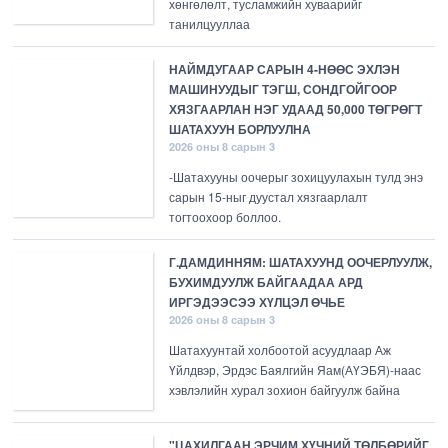
хөнгөлөлт, тусламжийн хуваарийг
танилцууллаа
НАЙМДУГААР САРЫН 4-НӨӨС ЭХЛЭН
МАШИНУУДЫГ ТЭГШ, СОНДГОЙГООР
ХЯЗГААРЛАН НЭГ УДААД 50,000 ТӨГРӨГТ
ШАТАХУУН БОРЛУУЛНА
2026 оны 8 сарын 3
-Шатахууны оочерыг зохицуулахын тулд энэ
сарын 15-ныг дуустал хязгаарлалт
тогтоохоор боллоо.
Г.ДАМДИННЯМ: ШАТАХУУНД ООЧЕРЛУУЛЖ,
БУХИМДУУЛЖ БАЙГААДАА АРД
ИРГЭДЭЭСЭЭ ХҮЛЦЭЛ ӨЧЬЕ
2026 оны 8 сарын 3
Шатахуунтай холбоотой асуудлаар Аж
Үйлдвэр, Эрдэс Баялгийн Яам(АҮЭБЯ)-наас
хэвлэлийн хурал зохион байгуулж байна
"ЦАХИЛГААН ЭРЧИМ ХҮЧНИЙ ТӨЛБӨРИЙГ