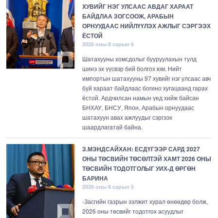
ХУВИЙГ НЭГ УЛСААС АВДАГ ХАРААТ
БАЙДЛАА ЗОГСООЖ, АРАБЫН
ОРНУУДААС НИЙЛҮҮЛЭХ АЖЛЫГ СЭРГЭЭХ
ЁСТОЙ
2026 оны 8 сарын 6
Шатахууны хомсдолыг бууруулахын тулд
шинэ эх үүсвэр бий болгох юм. Нийт
импортын шатахууны 97 хувийг нэг улсаас авч
буй хараат байдлаас богино хугацаанд гарах
ёстой. Ардчилсан намын үед хийж байсан
БНХАУ, БНСУ, Япон, Арабын орнуудаас
шатахуун авах ажлуудыг сэргээх
шаардлагатай байна.
З.МЭНДСАЙХАН: ЕСДҮГЭЭР САРД 2027
ОНЫ ТӨСВИЙН ТӨСӨЛТЭЙ ХАМТ 2026 ОНЫ
ТӨСВИЙН ТОДОТГОЛЫГ УИХ-Д ӨРГӨН
БАРИНА
2026 оны 8 сарын 5
-Засгийн газрын ээлжит хурал өнөөдөр болж,
2026 оны төсвийг тодотгох асуудлыг