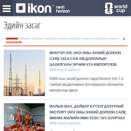
Эдийн засаг
2026/08/06
МОНГОЛ УЛС ЭНЭ ОНЫ ЭХНИЙ ДОЛООН
САРД 142.6 САЯ АМ.ДОЛЛАРЫН
ЦАХИЛГААН ЭРЧИМ ХҮЧ ИМПОРТЛОВ
2026 оны 8 сарын 6
2026 оны эхний долоон сард Монгол Улс 7.2
тэрбум ам.долларын бүтээгдэхүүн үйлчилгээ
импортоор авчээ
МАЛЫН МАХ, ДАЙВАР БҮТЭЭГДЭХҮҮНИЙ
ЭКСПОРТ ЭНЭ ОНЫ ЭХНИЙ ДОЛООН САРД
ӨМНӨХ ЖИЛИЙН МӨН ҮЕЭС 18% БУУРЧЭЭ
2026 оны 8 сарын 6