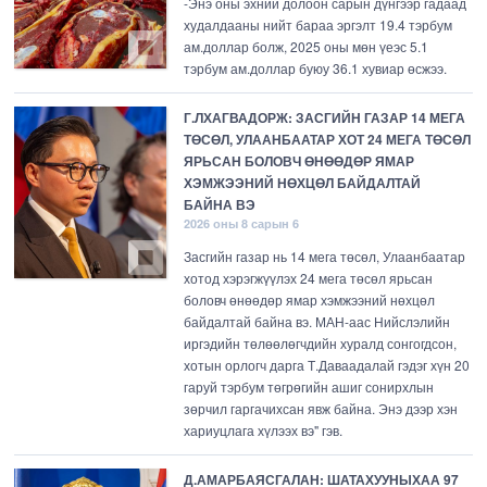
-Энэ оны эхний долоон сарын дүнгээр гадаад
худалдааны нийт бараа эргэлт 19.4 тэрбум
ам.доллар болж, 2025 оны мөн үеэс 5.1
тэрбум ам.доллар буюу 36.1 хувиар өсжээ.
Г.ЛХАГВАДОРЖ: ЗАСГИЙН ГАЗАР 14 МЕГА
ТӨСӨЛ, УЛААНБААТАР ХОТ 24 МЕГА ТӨСӨЛ
ЯРЬСАН БОЛОВЧ ӨНӨӨДӨР ЯМАР
ХЭМЖЭЭНИЙ НӨХЦӨЛ БАЙДАЛТАЙ
БАЙНА ВЭ
2026 оны 8 сарын 6
Засгийн газар нь 14 мега төсөл, Улаанбаатар
хотод хэрэгжүүлэх 24 мега төсөл ярьсан
боловч өнөөдөр ямар хэмжээний нөхцөл
байдалтай байна вэ. МАН-аас Нийслэлийн
иргэдийн төлөөлөгчдийн хуралд сонгогдсон,
хотын орлогч дарга Т.Даваадалай гэдэг хүн 20
гаруй тэрбум төгрөгийн ашиг сонирхлын
зөрчил гаргачихсан явж байна. Энэ дээр хэн
хариуцлага хүлээх вэ" гэв.
Д.АМАРБАЯСГАЛАН: ШАТАХУУНЫХАА 97