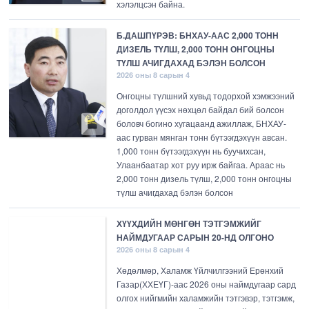
хэлэлцсэн байна.
Б.ДАШПҮРЭВ: БНХАУ-ААС 2,000 ТОНН
ДИЗЕЛЬ ТҮЛШ, 2,000 ТОНН ОНГОЦНЫ
ТҮЛШ АЧИГДАХАД БЭЛЭН БОЛСОН
2026 оны 8 сарын 4
Онгоцны түлшний хувьд тодорхой хэмжээний
доголдол үүсэх нөхцөл байдал бий болсон
боловч богино хугацаанд ажиллаж, БНХАУ-
аас гурван мянган тонн бүтээгдэхүүн авсан.
1,000 тонн бүтээгдэхүүн нь буучихсан,
Улаанбаатар хот руу ирж байгаа. Араас нь
2,000 тонн дизель түлш, 2,000 тонн онгоцны
түлш ачигдахад бэлэн болсон
ХҮҮХДИЙН МӨНГӨН ТЭТГЭМЖИЙГ
НАЙМДУГААР САРЫН 20-НД ОЛГОНО
2026 оны 8 сарын 4
Хөдөлмөр, Халамж Үйлчилгээний Ерөнхий
Газар(ХХЕҮГ)-аас 2026 оны наймдугаар сард
олгох нийгмийн халамжийн тэтгэвэр, тэтгэмж,