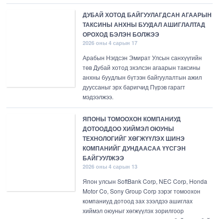
ДУБАЙ ХОТОД БАЙГУУЛАГДСАН АГААРЫН
ТАКСИНЫ АНХНЫ БУУДАЛ АШИГЛАЛТАД
ОРОХОД БЭЛЭН БОЛЖЭЭ
2026 оны 4 сарын 17
Арабын Нэгдсэн Эмират Улсын санхүүгийн
төв Дубай хотод эхэлсэн агаарын таксины
анхны буудлын бүтээн байгуулалтын ажил
дууссаныг эрх баригчид Пүрэв гарагт
мэдээлжээ.
ЯПОНЫ ТОМООХОН КОМПАНИУД
ДОТООДДОО ХИЙМЭЛ ОЮУНЫ
ТЕХНОЛОГИЙГ ХӨГЖҮҮЛЭХ ШИНЭ
КОМПАНИЙГ ДУНДААСАА ҮҮСГЭН
БАЙГУУЛЖЭЭ
2026 оны 4 сарын 13
Япон улсын SoftBank Corp, NEC Corp, Honda
Motor Co, Sony Group Corp зэрэг томоохон
компаниуд дотоод зах зээлдээ ашиглах
хиймэл оюуныг хөгжүүлэх зорилгоор