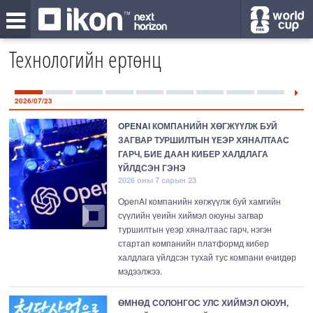
Технологийн ертөнц
2026/07/23
OPENAI КОМПАНИЙН ХӨГЖҮҮЛЖ БУЙ
ЗАГВАР ТУРШИЛТЫН ҮЕЭР ХЯНАЛТААС
ГАРЧ, БИЕ ДААН КИБЕР ХАЛДЛАГА
ҮЙЛДСЭН ГЭНЭ
2026 оны 7 сарын 23
OpenAI компанийн хөгжүүлж буй хамгийн
сүүлийн үеийн хиймэл оюуны загвар
туршилтын үеэр хяналтаас гарч, нэгэн
стартап компанийн платформд кибер
халдлага үйлдсэн тухай тус компани өчигдөр
мэдээлжээ.
ӨМНӨД СОЛОНГОС УЛС ХИЙМЭЛ ОЮУН,