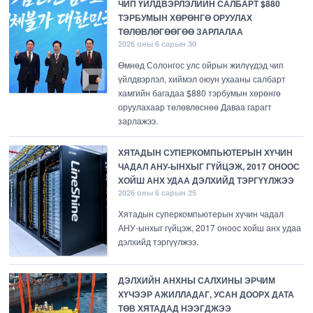
ЧИП ҮЙЛДВЭРЛЭЛИЙН САЛБАРТ $880
ТЭРБУМЫН ХӨРӨНГӨ ОРУУЛАХ
ТӨЛӨВЛӨГӨӨГӨӨ ЗАРЛАЛАА
2026 оны 6 сарын 30
Өмнөд Солонгос улс ойрын жилүүдэд чип
үйлдвэрлэл, хиймэл оюун ухааны салбарт
хамгийн багадаа $880 тэрбумын хөрөнгө
оруулахаар төлөвлөснөө Даваа гарагт
зарлажээ.
ХЯТАДЫН СУПЕРКОМПЬЮТЕРЫН ХҮЧИН
ЧАДАЛ АНУ-ЫНХЫГ ГҮЙЦЭЖ, 2017 ОНООС
ХОЙШ АНХ УДАА ДЭЛХИЙД ТЭРГҮҮЛЖЭЭ
2026 оны 6 сарын 25
Хятадын суперкомпьютерын хүчин чадал
АНУ-ынхыг гүйцэж, 2017 оноос хойш анх удаа
дэлхийд тэргүүлжээ.
ДЭЛХИЙН АНХНЫ САЛХИНЫ ЭРЧИМ
ХҮЧЭЭР АЖИЛЛАДАГ, УСАН ДООРХ ДАТА
ТӨВ ХЯТАДАД НЭЭГДЖЭЭ