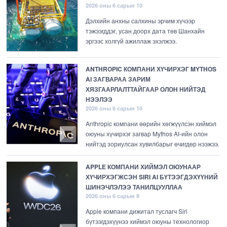
2026 оны 6 сарын 10
Дэлхийн анхны салхины эрчим хүчээр
тэжээгддэг, усан доорх дата төв Шанхайн
эргээс холгүй ажиллаж эхэлжээ.
ANTHROPIC КОМПАНИ ХҮЧИРХЭГ MYTHOS
AI ЗАГВАРАА ЗАРИМ
ХЯЗГААРЛАЛТТАЙГААР ОЛОН НИЙТЭД
НЭЭЛЭЭ
2026 оны 6 сарын 10
Anthropic компани өөрийн хөгжүүлсэн хиймэл
оюуны хүчирхэг загвар Mythos AI-ийн олон
нийтэд зориулсан хувилбарыг өчигдөр нээжээ.
APPLE КОМПАНИ ХИЙМЭЛ ОЮУНААР
ХҮЧИРХЭГЖСЭН SIRI AI БҮТЭЭГДЭХҮҮНИЙ
ШИНЭЧЛЭЛЭЭ ТАНИЛЦУУЛЛАА
2026 оны 6 сарын 9
Apple компани дижитал туслагч Siri
бүтээгдэхүүнээ хиймэл оюуны технологиор