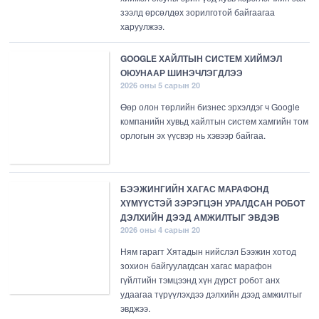
зээлд өрсөлдөх зорилготой байгаагаа
харуулжээ.
GOOGLE ХАЙЛТЫН СИСТЕМ ХИЙМЭЛ
ОЮУНААР ШИНЭЧЛЭГДЛЭЭ
2026 оны 5 сарын 20
Өөр олон төрлийн бизнес эрхэлдэг ч Google
компанийн хувьд хайлтын систем хамгийн том
орлогын эх үүсвэр нь хэвээр байгаа.
БЭЭЖИНГИЙН ХАГАС МАРАФОНД
ХҮМҮҮСТЭЙ ЗЭРЭГЦЭН УРАЛДСАН РОБОТ
ДЭЛХИЙН ДЭЭД АМЖИЛТЫГ ЭВДЭВ
2026 оны 4 сарын 20
Ням гарагт Хятадын нийслэл Бээжин хотод
зохион байгуулагдсан хагас марафон
гүйлтийн тэмцээнд хүн дүрст робот анх
удаагаа түрүүлэхдээ дэлхийн дээд амжилтыг
эвджээ.