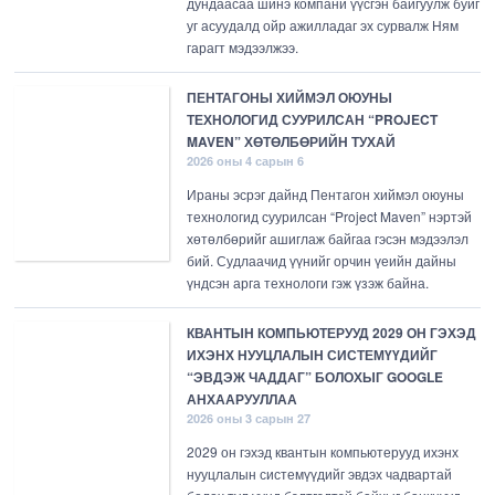
дундаасаа шинэ компани үүсгэн байгуулж буйг
уг асуудалд ойр ажилладаг эх сурвалж Ням
гарагт мэдээлжээ.
ПЕНТАГОНЫ ХИЙМЭЛ ОЮУНЫ
ТЕХНОЛОГИД СУУРИЛСАН “PROJECT
MAVEN” ХӨТӨЛБӨРИЙН ТУХАЙ
2026 оны 4 сарын 6
Ираны эсрэг дайнд Пентагон хиймэл оюуны
технологид суурилсан “Project Maven” нэртэй
хөтөлбөрийг ашиглаж байгаа гэсэн мэдээлэл
бий. Судлаачид үүнийг орчин үеийн дайны
үндсэн арга технологи гэж үзэж байна.
КВАНТЫН КОМПЬЮТЕРУУД 2029 ОН ГЭХЭД
ИХЭНХ НУУЦЛАЛЫН СИСТЕМҮҮДИЙГ
“ЭВДЭЖ ЧАДДАГ” БОЛОХЫГ GOOGLE
АНХААРУУЛЛАА
2026 оны 3 сарын 27
2029 он гэхэд квантын компьютерууд ихэнх
нууцлалын системүүдийг эвдэх чадвартай