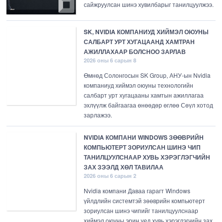
сайжруулсан шинэ хувилбарыг танилцуулжээ.
SK, NVIDIA КОМПАНИУД ХИЙМЭЛ ОЮУНЫ
САЛБАРТ УРТ ХУГАЦААНД ХАМТРАН
АЖИЛЛАХААР БОЛСНОО ЗАРЛАВ
2026 оны 6 сарын 8
Өмнөд Солонгосын SK Group, АНУ-ын Nvidia
компаниуд хиймэл оюуны технологийн
салбарт урт хугацааны хамтын ажиллагаа
эхлүүлж байгаагаа өнөөдөр өглөө Сөүл хотод
зарлажээ.
NVIDIA КОМПАНИ WINDOWS ЗӨӨВРИЙН
КОМПЬЮТЕРТ ЗОРИУЛСАН ШИНЭ ЧИП
ТАНИЛЦУУЛСНААР ХУВЬ ХЭРЭГЛЭГЧИЙН
ЗАХ ЗЭЭЛД ХӨЛ ТАВИЛАА
2026 оны 6 сарын 2
Nvidia компани Даваа гарагт Windows
үйлдлийн системтэй зөөврийн компьютерт
зориулсан шинэ чипийг танилцуулснаар
хиймэл оюуны эрин үед хувь хэрэглэгчийн зах