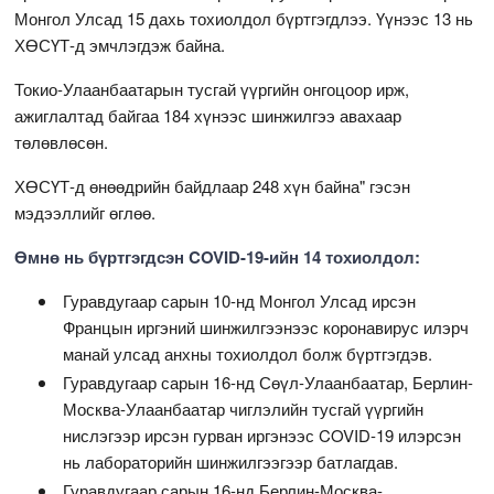
Монгол Улсад 15 дахь тохиолдол бүртгэгдлээ. Үүнээс 13 нь
ХӨСҮТ-д эмчлэгдэж байна.
Токио-Улаанбаатарын тусгай үүргийн онгоцоор ирж,
ажиглалтад байгаа 184 хүнээс шинжилгээ авахаар
төлөвлөсөн.
ХӨСҮТ-д өнөөдрийн байдлаар 248 хүн байна" гэсэн
мэдээллийг өглөө.
Өмнө нь бүртгэгдсэн COVID-19-ийн 14 тохиолдол:
Гуравдугаар сарын 10-нд Монгол Улсад ирсэн
Францын иргэний шинжилгээнээс коронавирус илэрч
манай улсад анхны тохиолдол болж бүртгэгдэв.
Гуравдугаар сарын 16-нд Сөүл-Улаанбаатар, Берлин-
Москва-Улаанбаатар чиглэлийн тусгай үүргийн
нислэгээр ирсэн гурван иргэнээс COVID-19 илэрсэн
нь лабораторийн шинжилгээгээр батлагдав.
Гуравдугаар сарын 16-нд Берлин-Москва-