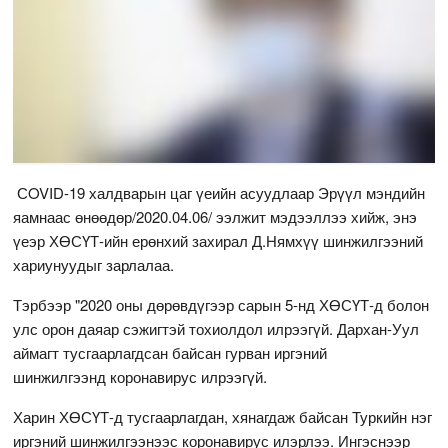
СOVID-19 халдварын цаг үеийн асуудлаар Эрүүл мэндийн
яамнаас өнөөдөр/2020.04.06/ ээлжит мэдээллээ хийж, энэ
үеэр ХӨСҮТ-ийн ерөнхий захирал Д.Нямхүү шинжилгээний
хариунуудыг зарлалаа.
Тэрбээр "2020 оны дөрөвдүгээр сарын 5-нд ХӨСҮТ-д болон
улс орон даяар сэжигтэй тохиолдол илрээгүй. Дархан-Уул
аймагт тусгаарлагдсан байсан гурван иргэний
шинжилгээнд коронавирус илрээгүй.
Харин ХӨСҮТ-д тусгаарлагдан, хянагдаж байсан Туркийн нэг
иргэний шинжилгээнээс коронавирус илэрлээ. Ингэснээр