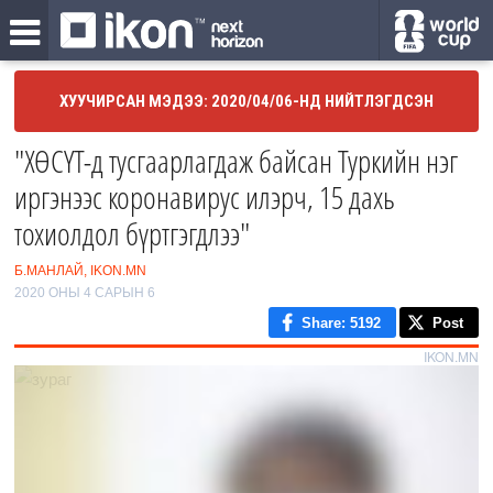
ХУУЧИРСАН МЭДЭЭ: 2020/04/06-НД НИЙТЛЭГДСЭН
"ХӨСҮТ-д тусгаарлагдаж байсан Туркийн нэг
иргэнээс коронавирус илэрч, 15 дахь
тохиолдол бүртгэгдлээ"
Б.МАНЛАЙ, IKON.MN
2020 ОНЫ 4 САРЫН 6
Share
: 5192
Post
IKON.MN