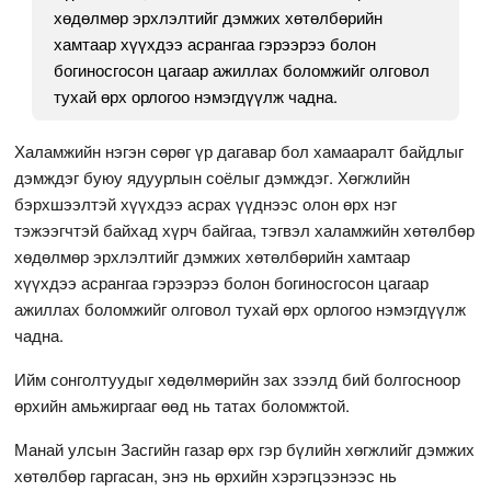
хөдөлмөр эрхлэлтийг дэмжих хөтөлбөрийн
хамтаар хүүхдээ асрангаа гэрээрээ болон
богиносгосон цагаар ажиллах боломжийг олговол
тухай өрх орлогоо нэмэгдүүлж чадна.
Халамжийн нэгэн сөрөг үр дагавар бол хамааралт байдлыг
дэмждэг буюу ядуурлын соёлыг дэмждэг. Хөгжлийн
бэрхшээлтэй хүүхдээ асрах үүднээс олон өрх нэг
тэжээгчтэй байхад хүрч байгаа, тэгвэл халамжийн хөтөлбөр
хөдөлмөр эрхлэлтийг дэмжих хөтөлбөрийн хамтаар
хүүхдээ асрангаа гэрээрээ болон богиносгосон цагаар
ажиллах боломжийг олговол тухай өрх орлогоо нэмэгдүүлж
чадна.
Ийм сонголтуудыг хөдөлмөрийн зах зээлд бий болгосноор
өрхийн амьжиргааг өөд нь татах боломжтой.
Манай улсын Засгийн газар өрх гэр бүлийн хөгжлийг дэмжих
хөтөлбөр гаргасан, энэ нь өрхийн хэрэгцээнээс нь