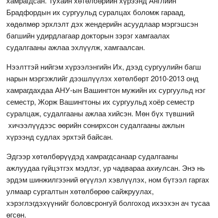
хамрагдсан. Тухайн хөтөлбөрийн хүрээнд Английн
Брадфордын их сургуульд суралцах боломж гараад,
хөдөлмөр эрхлэлт дэх жендерийн асуудлаар мэргэшсэн
багшийн удирдлагаар докторын зэрэг хамгаалах
судалгааны ажлаа эхлүүлж, хамгаалсан.
Нээлттэй нийгэм хүрээлэнгийн Их, дээд сургуулийн багш
нарын мэргэжлийг дээшлүүлэх хөтөлбөрт 2010-2013 онд
хамрагдахдаа АНУ-ын Вашингтон мужийн их сургуульд нэг
семестр, Жорж Вашингтоны их сургуульд хоёр семестр
суралцаж, судалгааны ажлаа хийсэн. Мөн бүх түвшний
хичээлүүдээс өөрийн сонирхсон судалгааны ажлын
хүрээнд судлах эрхтэй байсан.
Эдгээр хөтөлбөрүүдэд хамрагдсанаар судалгааны
ажлуудаа гүйцэтгэх мэдлэг, ур чадвараа ахиулсан. Энэ нь
эрдэм шинжилгээний өгүүлэл хэвлүүлэх, ном бүтээл гаргах
улмаар сургалтын хөтөлбөрөө сайжруулах,
хэрэглэгдэхүүнийг боловсронгуй болгоход ихээхэн ач тусаа
өгсөн.