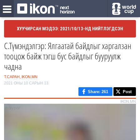
ХУУЧИРСАН МЭДЭЭ: 2021/10/13-НД НИЙТЛЭГДСЭН
С.Түмэндэлгэр: Ялгаатай байдлыг харгалзан
тооцож байж тэгш бус байдлыг бууруулж
чадна
Т.САРАН, IKON.MN
2021 ОНЫ 10 САРЫН 13
Share
: 261
Post
IKON.MN