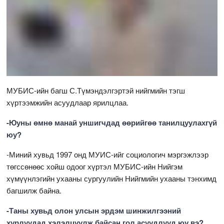
МУБИС-ийн багш С.Түмэндэлгэртэй нийгмийн тэгш
хүртээмжийн асуудлаар ярилцлаа.
-Юуны өмнө манай уншигчдад өөрийгөө танилцуулахгүй
юу?
-Миний хувьд 1997 онд МУИС-ийг социологич мэргэжлээр
төгссөнөөс хойш одоог хүртэл МУБИС-ийн Нийгэм
хүмүүнлэгийн ухааны сургуулийн Нийгмийн ухааны тэнхимд
багшилж байна.
-Таны хувьд олон улсын эрдэм шинжилгээний
хурлуудад хэлэлцүүлж байсан гол асуудлууд юу вэ?