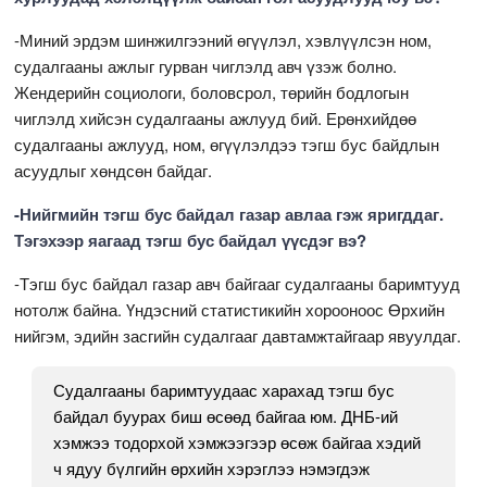
-Миний эрдэм шинжилгээний өгүүлэл, хэвлүүлсэн ном,
судалгааны ажлыг гурван чиглэлд авч үзэж болно.
Жендерийн социологи, боловсрол, төрийн бодлогын
чиглэлд хийсэн судалгааны ажлууд бий. Ерөнхийдөө
судалгааны ажлууд, ном, өгүүлэлдээ тэгш бус байдлын
асуудлыг хөндсөн байдаг.
-Нийгмийн тэгш бус байдал газар авлаа гэж яригддаг.
Тэгэхээр яагаад тэгш бус байдал үүсдэг вэ?
-Тэгш бус байдал газар авч байгааг судалгааны баримтууд
нотолж байна. Үндэсний статистикийн хорооноос Өрхийн
нийгэм, эдийн засгийн судалгааг давтамжтайгаар явуулдаг.
Судалгааны баримтуудаас харахад тэгш бус
байдал буурах биш өсөөд байгаа юм. ДНБ-ий
хэмжээ тодорхой хэмжээгээр өсөж байгаа хэдий
ч ядуу бүлгийн өрхийн хэрэглээ нэмэгдэж