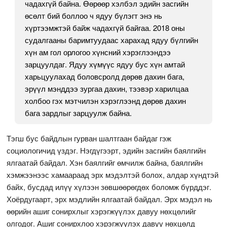
чадахгүй байна. Өөрөөр хэлбэл эдийн засгийн
өсөлт бий боллоо ч ядуу бүлэгт энэ нь
хүртээмжтэй байж чадахгүй байгаа. 2018 оны
судалгааны баримтуудаас харахад ядуу бүлгийн
хүн ам гол орлогоо хүнсний хэрэглээндээ
зарцуулдаг. Ядуу хүмүүс ядуу бус хүн амтай
харьцуулахад боловсролд дөрөв дахин бага,
эрүүл мэнддээ зургаа дахин, тээвэр харилцаа
холбоо гэх мэтчилэн хэрэглээнд дөрөв дахин
бага зардлыг зарцуулж байна.
Тэгш бус байдлын гурван шалтгаан байдаг гэж
социологичид үздэг. Нэгдүгээрт, эдийн засгийн баялгийн
ялгаатай байдал. Хэн баялгийг өмчилж байна, баялгийн
хэмжээнээс хамаараад эрх мэдэлтэй болох, алдар хүндтэй
байх, бусдад илүү хүлээн зөвшөөрөгдөх боломж бүрддэг.
Хоёрдугаарт, эрх мэдлийн ялгаатай байдал. Эрх мэдэл нь
өөрийн ашиг сонирхлыг хэрэгжүүлэх давуу нөхцөлийг
олгодог. Ашиг сонирхлоо хэрэгжүүлэх давуу нөхцөлд