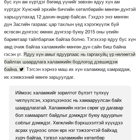
бус хүн ам хүртдэг бөгөөд үүнийг зөвхөн ядуу хүн ам
хүртдэг Хүнсний эрхийн бичгийн хөтөлбөрийн мөнгөн дүнтэй
харьцуулахад 12 дахин өндөр байсан. Гэхдээ энэ мөнгөн
дүн Засгийн газраас цар тахлын үед хэрэгжүүлж буй
өсгөсөн дүнгээс өмнөх дүнгээр буюу 2015 оны үеийн
баримтаар тайлбарлаж байгаа болно. Тэгэхээр ядуу бус хүн
амд очиж байгаа халамжийн мөнгөн дүн сайн биш байна
гэсэн үг.
Ядуу хүн амыг ядуурлаас нь гаргахуйц үр нөлөөтэй
байлгах шаардлага халамжийн бодлогод дэвшигдэж
байна.
Тэгсэн хэрнээ маш их хүн халамжид хамрагдаж,
их хэмжээний мөнгө зарцуулдаг.
Иймээс халамжийг зорилтот бүлэгт түлхүү
чиглүүлсэн, хэрэгцээнээс нь хамааруулсан байх
шаардлагатай. Халамжийн нэгэн сөрөг үр дагавар
бол хамааралт байдлыг дэмждэг буюу ядуурлын
соёлыг дэмждэг. Хөгжлийн бэрхшээлтэй хүүхдээ
асрах үүднээс олон өрх нэг тэжээгчтэй байхад
хүрч байгаа, тэгвэл халамжийн хөтөлбөр