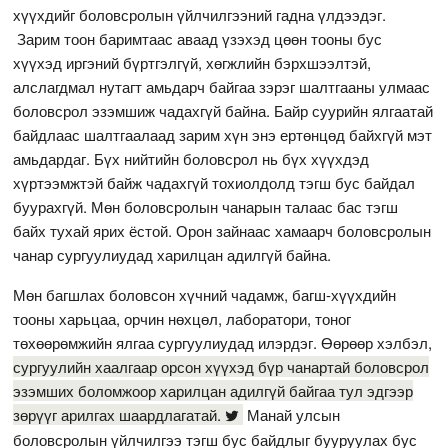
хүүхдийг боловсролын үйлчилгээний гадна үлдээдэг.
Зарим тоон баримтаас аваад үзэхэд цөөн тооны бус
хүүхэд иргэний бүртгэлгүй, хөгжлийн бэрхшээлтэй,
алслагдмал нутагт амьдарч байгаа зэрэг шалтгааны улмаас
боловсрол эзэмшиж чадахгүй байна. Байр суурийн ялгаатай
байдлаас шалтгаалаад зарим хүн энэ ертөнцөд байхгүй мэт
амьдардаг. Бүх нийтийн боловсрол нь бүх хүүхдэд
хүртээмжтэй байж чадахгүй тохиолдолд тэгш бус байдал
буурахгүй. Мөн боловсролын чанарын талаас бас тэгш
байх тухай ярих ёстой. Орон зайнаас хамаарч боловсролын
чанар сургуулиудад харилцан адилгүй байна.
Мөн багшлах боловсон хүчний чадамж, багш-хүүхдийн
тооны харьцаа, орчин нөхцөл, лаборатори, тоног
төхөөрөмжийн ялгаа сургуулиудад илэрдэг. Өөрөөр хэлбэл,
сургуулийн хаалгаар орсон хүүхэд бүр чанартай боловсрол
эзэмших боломжоор харилцан адилгүй байгаа тул эдгээр
зөрүүг арилгах шаардлагатай.
Манай улсын
боловсролын үйлчилгээ тэгш бус байдлыг бууруулах бус