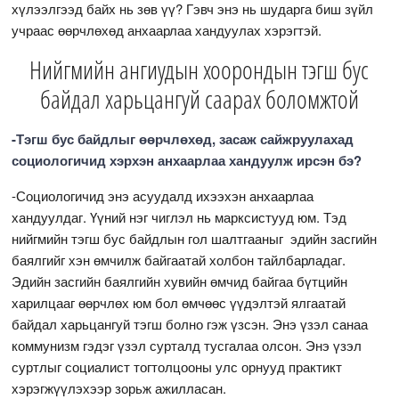
хүлээлгээд байх нь зөв үү? Гэвч энэ нь шударга биш зүйл
учраас өөрчлөхөд анхаарлаа хандуулах хэрэгтэй.
Нийгмийн ангиудын хоорондын тэгш бус
байдал харьцангуй саарах боломжтой
-Тэгш бус байдлыг өөрчлөхөд, засаж сайжруулахад
социологичид хэрхэн анхаарлаа хандуулж ирсэн бэ?
-Социологичид энэ асуудалд ихээхэн анхаарлаа
хандуулдаг. Үүний нэг чиглэл нь марксистууд юм. Тэд
нийгмийн тэгш бус байдлын гол шалтгааныг эдийн засгийн
баялгийг хэн өмчилж байгаатай холбон тайлбарладаг.
Эдийн засгийн баялгийн хувийн өмчид байгаа бүтцийн
харилцааг өөрчлөх юм бол өмчөөс үүдэлтэй ялгаатай
байдал харьцангуй тэгш болно гэж үзсэн. Энэ үзэл санаа
коммунизм гэдэг үзэл сурталд тусгалаа олсон. Энэ үзэл
суртлыг социалист тогтолцооны улс орнууд практикт
хэрэгжүүлэхээр зорьж ажилласан.