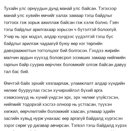
Тухайн улс орнуудын дунд манай улс байсан. Тэгэхээр
манай улс хувийн өмчийг халах замаар тэгш байдлыг
тогтоох гэж зорьж ажиллаж байсан гэж хэлж болно. Гэвч
тэгш байдлыг арилгахаар зорьсон ч бүтэлтэй болоогүй.
Учир нь эрх мэдэл, алдар хүндээс үүдэлтэй тэгш бус
байдлыг арилгаж чадаагүй буюу өөр нэг төрлийн
давхраажилтын тогтолцоог бий болгосон. Гэхдээ жирийн
малчин ардын хүүхэд боловсрол эзэмших замаар нийгмийн
гарлын байр сууриа өөрчлөх боломжийг олгож байсан давуу
тал бас бий.
Өмчтэй байх эрхийг хязгаарлаж, уламжлалт алдар хүндийн
нөлөөг бууруулах гэсэн хүчирхийлэл бүхий арга
хэмжээнүүд нь хүний үндсэн эрх, эрх чөлөөг үгүйсгэсэн,
нийгмийг тодорхой хэсгээ олноор нь устгасан, түүхэн
хөгжил, өөрчлөлтийн боломжийг хаасан, улмаар эдийн
засгийн хувьд нурж унахаас өөр аргагүй байдалд хүргэсэн
зэрэг сөрөг үр дагавар авчирсан. Тэгвэл тэгш байдалд хүрэх