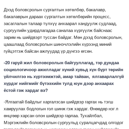
Дээд боловсролын сургалтын хөтөлбөр, бакалавр,
бакалаврын дараах сургалтын хөтөлбөрийн процесс,
засаглалын талаар түлхүү анхаарал хандуулж судлаад,
сургуулийн удирдлагадаа саналаа хүргүүлж байснаас
зарим нь шийдвэрт туссан байдаг. Мөн дээд боловсролын,
цаашлаад боловсролын шинэчлэлийн хүрээнд миний
гүйцэтгэж байсан ажлуудад үр дүнгээ өгсөн.
-20 гаруй жил боловсролын байгууллагад, тэр дундаа
социологичоор ажилладаг хүний хувьд хүн бүрт төрийн
үйлчилгээ нь хүртээмжтэй, амар тайван, ялгаварлалгүй
хүрдэг нийгмийг бүтээхийн тулд юун дээр анхаарах
ёстой гэж хардаг вэ?
-Ялгаатай байдлыг харгалзсан шийдвэр гаргах нь тэгш
хамруулах бодлогын гол шинж гэж хардаг. Өнөөдөр нэг л
өнцгөөр харсан олон шийдвэр гарлаа. Тухайлбал,
Мэргэжлийн боловсролын сургуульд суралцагчдад олгодог