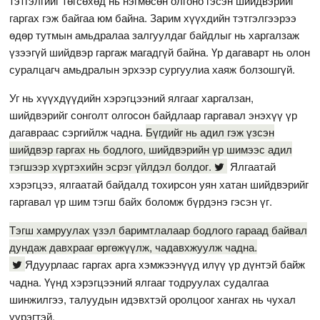
тэтгэлгийг төгсөхөд нь нэгмөсөн олгоно гэсэн шийдвэрийг
гаргах гэж байгаа юм байна. Зарим хүүхдийн тэтгэлгээрээ
өдөр тутмын амьдралаа залгуулдаг байдлыг нь харгалзаж
үзээгүй шийдвэр гаргаж магадгүй байна. Үр дагаварт нь олон
суралцагч амьдралын эрхээр сургуулиа хаяж болзошгүй.
Уг нь хүүхдүүдийн хэрэгцээний ялгааг харгалзан,
шийдвэрийг сонголт олгосон байдлаар гаргавал энэхүү үр
дагавраас сэргийлж чадна.
Бүгдийг нь адил гэж үзсэн
шийдвэр гаргах нь бодлого, шийдвэрийн үр шимээс адил
тэгшээр хүртэхийн эсрэг үйлдэл болдог.
Ялгаатай
хэрэгцээ, ялгаатай байдалд тохирсон уян хатан шийдвэрийг
гаргавал үр шим тэгш байх боломж бүрдэнэ гэсэн үг.
Тэгш хамруулах үзэл баримтлалаар бодлого гараад байвал
дундаж давхрааг өргөжүүлж, чадавхжуулж чадна.
Ядуурлаас гаргах арга хэмжээнүүд илүү үр дүнтэй байж
чадна. Үүнд хэрэгцээний ялгааг тодруулах судалгаа
шинжилгээ, талуудын идэвхтэй оролцоог хангах нь чухал
үүрэгтэй.