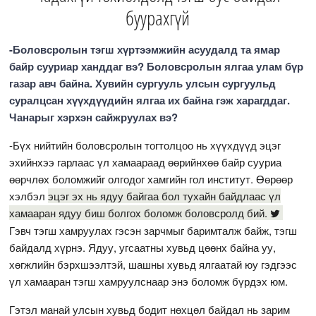
буурахгүй
-Боловсролын тэгш хүртээмжийн асуудалд та ямар
байр сууриар ханддаг вэ? Боловсролын ялгаа улам бүр
газар авч байна. Хувийн сургууль улсын сургуульд
суралцсан хүүхдүүдийн ялгаа их байна гэж харагддаг.
Чанарыг хэрхэн сайжруулах вэ?
-Бүх нийтийн боловсролын тогтолцоо нь хүүхдүүд эцэг
эхийнхээ гарлаас үл хамаараад өөрийнхөө байр сууриа
өөрчлөх боломжийг олгодог хамгийн гол институт. Өөрөөр
хэлбэл
эцэг эх нь ядуу байгаа бол тухайн байдлаас үл
хамааран ядуу биш болгох боломж боловсролд бий.
Гэвч тэгш хамруулах гэсэн зарчмыг баримталж байж, тэгш
байдалд хүрнэ. Ядуу, угсаатны хувьд цөөнх байна уу,
хөгжлийн бэрхшээлтэй, шашны хувьд ялгаатай юу гэдгээс
үл хамааран тэгш хамруулснаар энэ боломж бүрдэх юм.
Гэтэл манай улсын хувьд бодит нөхцөл байдал нь зарим