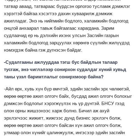
татвар аваад, татвараас бүрдсэн орлогоо тусламж дэмжлэг
хэрэгтэй байгаа хэсэгтээ дахин хуваарилж дэмжиж
ажилладаг. Энэ нь нийгмийн бодлого, халамжийн бодлогод
онцгой анхаарал тавьж байгаагаас харагдана. Зарим
судлаачид ер нь дэлхийн ихэнх улсын Засгийн газрын
халамжийн бодлогод зарцуулах хөрөнгө сүүлийн жилүүдэд
нэмэгдэж байна гэж дүгнэсэн байдаг.
-Судалгааны ажлууддаа тэгш бус байдлын талаар
тусгаж, энэ чиглэлээр сонирхон судалдаг хүний хувьд
таны үзэл баримтлалыг сонирхмоор байна?
-Айл өрх, хувь хүн бүр өмчтэй, эдийн засгийн эрх чөлөөтэй,
өөрөө өөртөө ажил олгогч байх, бусдад ажил олгогч болохыг
дэмжсэн бодлогыг хэрэгжүүлэх нь үр дүнтэй. БНСУ гээд
олон орны жишээнээс харж болно. Бичил аж ахуй
эрхлэгчээс жижигт, жижгээс дунд бизнес эрхлэгч болж,
өөрөө өөртөө ажил олгогч байсан хүн ажил олгогч болж,
улмаар олон хүнийг цалинжуулж, ингэсээр эдийн засгийн