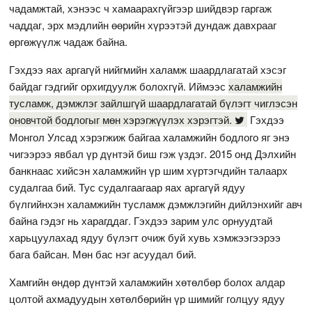
чадамжтай, хэнээс ч хамаарахгүйгээр шийдвэр гаргаж
чаддаг, эрх мэдлийн өөрийн хүрээтэй дундаж давхрааг
өргөжүүлж чадаж байна.
Гэхдээ яах аргагүй нийгмийн халамж шаардлагатай хэсэг
байдаг гэдгийг орхигдуулж болохгүй. Иймээс
халамжийн
тусламж, дэмжлэг зайлшгүй шаардлагатай бүлэгт чиглэсэн
оновчтой бодлогыг мөн хэрэгжүүлэх хэрэгтэй.
Гэхдээ
Монгол Улсад хэрэгжиж байгаа халамжийн бодлого яг энэ
чигээрээ явбал үр дүнтэй биш гэж үздэг. 2015 онд Дэлхийн
банкнаас хийсэн халамжийн үр шим хүртэгчдийн талаарх
судалгаа бий. Тус судалгаагаар яах аргагүй ядуу
бүлгийнхэн халамжийн тусламж дэмжлэгийн дийлэнхийг авч
байна гэдэг нь харагддаг. Гэхдээ зарим улс орнуудтай
харьцуулахад ядуу бүлэгт очиж буй хувь хэмжээгээрээ
бага байсан. Мөн бас нэг асуудал бий.
Хамгийн өндөр дүнтэй халамжийн хөтөлбөр болох алдар
цолтой ахмадуудын хөтөлбөрийн үр шимийг голцуу ядуу