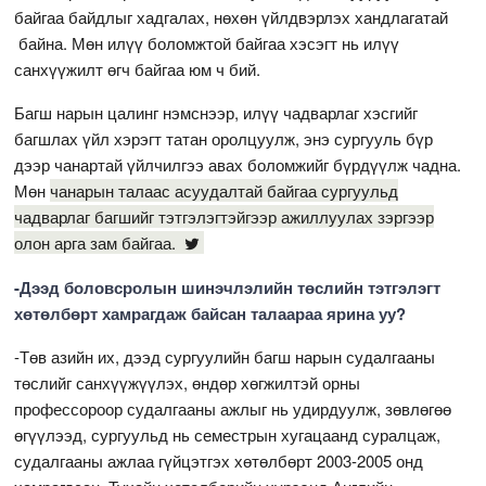
байгаа байдлыг хадгалах, нөхөн үйлдвэрлэх хандлагатай
байна. Мөн илүү боломжтой байгаа хэсэгт нь илүү
санхүүжилт өгч байгаа юм ч бий.
Багш нарын цалинг нэмснээр, илүү чадварлаг хэсгийг
багшлах үйл хэрэгт татан оролцуулж, энэ сургууль бүр
дээр чанартай үйлчилгээ авах боломжийг бүрдүүлж чадна.
Мөн
чанарын талаас асуудалтай байгаа сургуульд
чадварлаг багшийг тэтгэлэгтэйгээр ажиллуулах зэргээр
олон арга зам байгаа.
-Дээд боловсролын шинэчлэлийн төслийн тэтгэлэгт
хөтөлбөрт хамрагдаж байсан талаараа ярина уу?
-Төв азийн их, дээд сургуулийн багш нарын судалгааны
төслийг санхүүжүүлэх, өндөр хөгжилтэй орны
профессороор судалгааны ажлыг нь удирдуулж, зөвлөгөө
өгүүлээд, сургуульд нь семестрын хугацаанд суралцаж,
судалгааны ажлаа гүйцэтгэх хөтөлбөрт 2003-2005 онд