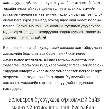
хамааруулан үйлчилгээг хүргэх үзэл баримтлалтай. Гэвч
өрхийн ялгаатай хэрэгцээнд тулгуурласан халамжийн
ялгаатай үйлчилгээг нэвтрүүлж чадахгүй байгаа, гэвч олон
айлыг бага зэрэг дэмнээд өгөхөд ядуу биш болох боломж
байгаа.
Зөвхөн мөнгөн шилжүүлгийн тусламж үзүүлэхээс
гадна хэрэгцээнд нь тохируулан чадавхжуулах талаас нь
дэмжиж өгөх хэрэгтэй.
Ер нь социологичийн хувьд нэмж хэлэхэд хавтгайруулсан
халамжийн бодлогыг эрх баригч ангийнхан нөгөө
хэсгийнхнээ дуулгавартайгаар захирах, эсэргүүцлийн
хөдөлгөөн гаргахгүйн тулд хэрэгжүүлдэг гэсэн тайлбар бий.
Ядуурал өндөртэй, халамжаас хамааралтай байгаа газарт
эсэргүүцлийн хөдөлгөөн бага гардаг. Хүмүүсийн орлогын
хэмжээ нэмэгдэхийн хэрээр эсэргүүцлийн хөдөлгөөн
нэмэгддэг.
Боловсрол бүх хүүхдэд хүртээмжтэй байж
чадахгүй тохиолдолд тэгш бус байдал