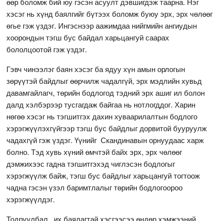
өөр боломж бий юу гэсэн асуулт дэвшигдэж таарна. Нэг
хэсэг нь хүнд баялгийг бүтээх боломж буюу эрх, эрх чөлөөг
өгье гэж үздэг. Ингэснээр аажимдаа нийгмийн ангиудын
хоорондын тэгш бус байдал харьцангуй саарах
бололцоотой гэж үздэг.
Гэвч чинээлэг баян хэсэг ба ядуу хүн амын орлогын
зөрүүтэй байдлыг өөрчилж чадалгүй, эрх мэдлийн хувьд
давамгайлагч, төрийн бодлогод тэдний эрх ашиг ил болон
далд хэлбэрээр тусгагдаж байгаа нь нотлогддог. Харин
нөгөө хэсэг нь тэгшитгэх дахин хуваарилалтын бодлого
хэрэгжүүлэхгүйгээр тэгш бус байдлыг дорвитой бууруулж
чадахгүй гэж үздэг. Үүнийг Скандинавын орнуудаас харж
болно. Тэд хувь хүний өмчтэй байх эрх, эрх чөлөөг
дэмжихээс гадна тэгшитгэхэд чиглэсэн бодлогыг
хэрэгжүүлж байж, тэгш бус байдлыг харьцангуй тогтоож
чадна гэсэн үзэл баримтлалыг төрийн бодлогоороо
хэрэгжүүлдэг.
Тодруулбал, их баялагтай хэсгээсээ өндөр хэмжээний