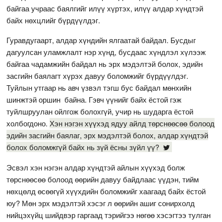
байгаа учраас баялгийг илүү хүртэх, илүү алдар хүндтэй
байх нөхцлийг бүрдүүлдэг.
Гуравдугаарт, алдар хүндийн ялгаатай байдал. Бусдыг
дагуулсан уламжлалт нэр хүнд, бусдаас хүндлэл хүлээж
байгаа чадамжийн байдал нь эрх мэдэлтэй болох, эдийн
засгийн баялагт хүрэх давуу боломжийг бүрдүүлдэг.
Туйлын утгаар нь авч үзвэл тэгш бус байдал мөнхийн
шинжтэй оршин байна. Гэвч үүнийг байх ёстой гэж
туйлшруулан ойлгож болохгүй, учир нь шударга ёстой
холбогдоно.
Хэн нэгэн хүүхэд ядуу айлд төрснөөсөө болоод
эдийн засгийн баялаг, эрх мэдэлтэй болох, алдар хүндтэй
болох боломжгүй байх нь зүй ёсны зүйл үү?
Эсвэл хэн нэгэн алдар хүндтэй айлын хүүхэд болж
төрснөөсөө болоод өөрийн давуу байдлаас үүдэн, тийм
нөхцөлд өсөөгүй хүүхдийн боломжийг хаагаад байх ёстой
юу? Мөн эрх мэдэлтэй хэсэг л өөрийн ашиг сонирхолд
нийцэхүйц шийдвэр гаргаад тэрийгээ нөгөө хэсэгтээ тулган