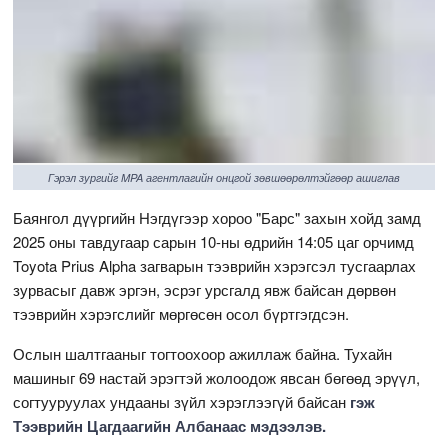
Гэрэл зургийг MPA агентлагийн онцгой зөвшөөрөлтэйгөөр ашиглав
Баянгол дүүргийн Нэгдүгээр хороо "Барс" захын хойд замд
2025 оны тавдугаар сарын 10-ны өдрийн 14:05 цаг орчимд
Toyota Prius Alpha загварын тээврийн хэрэгсэл тусгаарлах
зурвасыг давж эргэн, эсрэг урсгалд явж байсан дөрвөн
тээврийн хэрэгслийг мөргөсөн осол бүртгэгдсэн.
Ослын шалтгааныг тогтоохоор ажиллаж байна. Тухайн
машиныг 69 настай эрэгтэй жолоодож явсан бөгөөд эрүүл,
согтууруулах ундааны зүйл хэрэглээгүй байсан
гэж
Тээврийн Цагдаагийн Албанаас мэдээлэв.