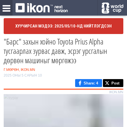
ХУУЧИРСАН МЭДЭЭ: 2025/05/10-НД НИЙТЛЭГДСЭН
"Барс" захын хойно Toyota Prius Alpha
тусгаарлах зурвас давж, эсрэг урсгалын
дөрвөн машиныг мөргөжээ
Г.МӨРӨН, IKON.MN
2025 ОНЫ 5 САРЫН 10
Share
: 4
Post
IKON.MN