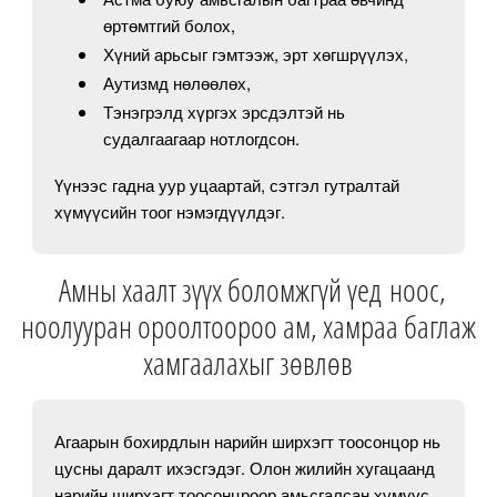
өртөмтгий болох,
Хүний арьсыг гэмтээж, эрт хөгшрүүлэх,
Аутизмд нөлөөлөх,
Тэнэгрэлд хүргэх эрсдэлтэй нь
судалгаагаар нотлогдсон.
Үүнээс гадна уур уцаартай, сэтгэл гутралтай
хүмүүсийн тоог нэмэгдүүлдэг.
Амны хаалт зүүх боломжгүй үед ноос,
ноолууран ороолтоороо ам, хамраа баглаж
хамгаалахыг зөвлөв
Агаарын бохирдлын нарийн ширхэгт тоосонцор нь
цусны даралт ихэсгэдэг. Олон жилийн хугацаанд
нарийн ширхэгт тоосонцроор амьсгалсан хүмүүс