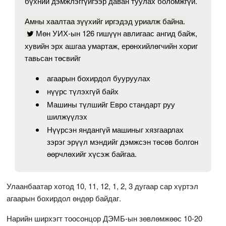
бүхний дэмжлэггүйгээр даван туулах боломжгүй.
Амны хаалтаа зүүхийг иргэдэд уриалж байна.
Мөн УИХ-ын 126 гишүүн авлигаас ангид байж,
хувийн эрх ашгаа умартаж, ерөнхийлөгчийн хориг
тавьсан төсвийг
агаарын бохирдол бууруулах
нүүрс түлэхгүй байх
Машины түлшийг Евро стандарт руу
шилжүүлэх
Нүүрсэн яндангүй машиныг хязгаарлах
зэрэг эрүүл мэндийг дэмжсэн төсөв болгон
өөрчлөхийг хүсэж байгаа.
Улаанбаатар хотод 10, 11, 12, 1, 2, 3 дугаар сар хүртэл
агаарын бохирдол өндөр байдаг.
Нарийн ширхэгт тоосонцор ДЭМБ-ын зөвлөмжөөс 10-20