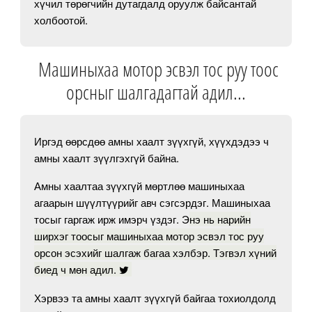
хүчил төрөгчийн дутагдалд оруулж байсантай
холбоотой.
Машиныхаа мотор эсвэл тос руу тоос
орсныг шалгадагтай адил...
Иргэд өөрсдөө амны хаалт зүүхгүй, хүүхдэдээ ч
амны хаалт зүүлгэхгүй байна.
Амны хаалтаа зүүхгүй мөртлөө машиныхаа
агаарын шүүлтүүрийг авч сэгсэрдэг. Машиныхаа
тосыг гаргаж ирж имэрч үздэг. Э
нэ нь нарийн
ширхэг тоосыг машиныхаа мотор эсвэл тос руу
орсон эсэхийг шалгаж багаа хэлбэр. Тэгвэл хүний
биед ч мөн адил.
Хэрвээ та амны хаалт зүүхгүй байгаа тохиолдолд