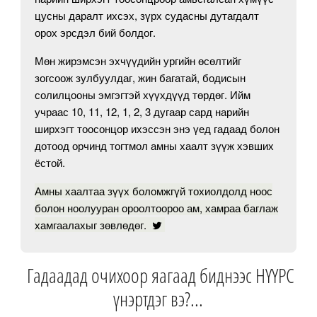
цусны даралт ихсэх, зүрх судасны дутагдалт
орох эрсдэл бий болдог.
Мөн жирэмсэн эхчүүдийн ургийн өсөлтийг
зогсоож зулбуулдаг, жин багатай, бодисын
солилцооны эмгэгтэй хүүхдүүд төрдөг. Ийм
учраас 10, 11, 12, 1, 2, 3 дугаар сард нарийн
ширхэгт тоосонцор ихэссэн энэ үед гадаад болон
дотоод орчинд тогтмол амны хаалт зүүж хэвших
ёстой.
Амны хаалтаа зүүх боломжгүй тохиолдолд ноос
болон ноолууран ороолтоороо ам, хамраа баглаж
хамгаалахыг зөвлөдөг.
Гадаадад очихоор яагаад биднээс НҮҮРС
үнэртдэг вэ?...