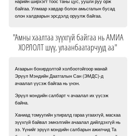
нарийн ширхэгт тоос таны цус, уушги руу орж
байгаа. Улмаар хавдар болон амьсгалын бусад
олон халдварын эрсдэлд оруулж байгаа.
"Амны хаалтаа зүүхгүй байгаа нь АМИА
ХОРЛОЛТ шүү, улаанбаатарчууд аа"
Агаарын бохирдолтой холбоотойгоор манай
Эрүүл Мэндийн Даатгалын Сан (ЭМДС)-д
ачаалал үүсэж байгаа нь үнэн.
Эрүүл мэндийн салбарт ч ачаалал их үүсэж
байна.
Ханиад томуугийн улиралд гараа угаахгүй, маскаа
зүүхгүй байвал эмнэлгийн ачаалал дийлдэхгүй нь
ээ. Үүнийг эрүүл мэндийн салбарын ажилчид Та