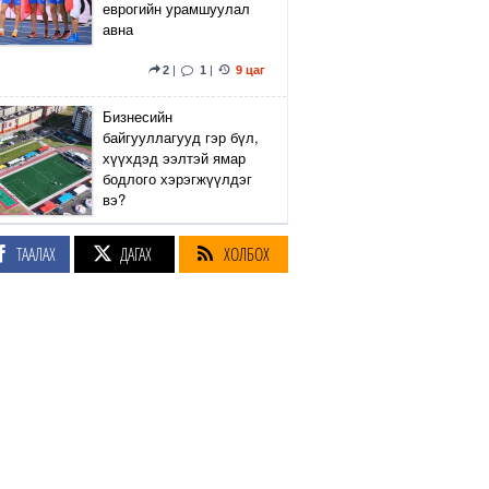
еврогийн урамшуулал
авна
2
|
1
|
9 цаг
Бизнесийн
байгууллагууд гэр бүл,
хүүхдэд ээлтэй ямар
бодлого хэрэгжүүлдэг
вэ?
5
|
2
|
9 цаг
ТААЛАХ
ДАГАХ
ХОЛБОХ
Сэтгүүлч Р.Эмүжин:
Талын Монголтой
хамтдаа хүчтэй л гэж
байна даа
360
|
9 цаг
Амралтын өдрүүдэд
Энхтайвны гүүрний
баруун, зүүн талын