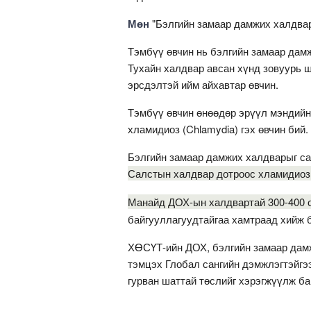
Мөн
"Бэлгийн замаар дамжих халдвар
Тэмбүү өвчин нь бэлгийн замаар дам
Тухайн халдвар авсан хүнд зовуурь ш
эрсдэлтэй ийм айхавтар өвчин.
Тэмбүү өвчин өнөөдөр эрүүл мэндийн
хламидиоз (Chlamydia) гэх өвчин бий.
Бэлгийн замаар дамжих халдварыг са
Салстын халдвар дотроос хламидиоз 
Манайд ДОХ-ын халдвартай 300-400 
байгууллагуудтайгаа хамтраад хийж 
ХӨСҮТ-ийн ДОХ, бэлгийн замаар дам
тэмцэх Глобал сангийн дэмжлэгтэйгэ
гурван шаттай төслийг хэрэгжүүлж ба