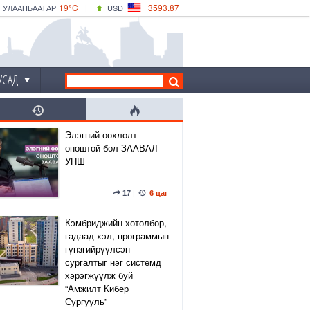
19°C
3593.87
УЛААНБААТАР
USD
|
24°C
ДАРХАН
532.66
CNY
19°C
ЭРДЭНЭТ
4141.04
EUR
УСАД
Элэгний өөхлөлт
оноштой бол ЗААВАЛ
УНШ
17
|
6 цаг
Кэмбриджийн хөтөлбөр,
гадаад хэл, программын
гүнзгийрүүлсэн
сургалтыг нэг системд
хэрэгжүүлж буй
“Амжилт Кибер
Сургууль”