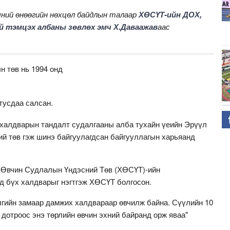
чний өнөөгийн нөхцөл байдлын талаар
ХӨСҮТ-ийн ДОХ,
й тэмцэх албаны зөвлөх эмч Х.Даваажав
аас
н төв нь 1994 онд
тусдаа салсан.
халдварын тандалт судалгааны алба тухайн үеийн Эрүүл
ий төв гэж шинэ байгуулагдсан байгууллагын харьяанд
т Өвчин Судлалын Үндэсний Төв (ХӨСҮТ)-ийн
д бүх халдварыг нэгтгэж ХӨСҮТ болгосон.
лгийн замаар дамжих халдвараар өвчилж байна. Сүүлийн 10
дотроос энэ төрлийн өвчин эхний байранд орж яваа"