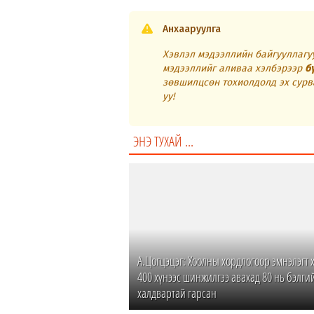
Анхааруулга
Хэвлэл мэдээллийн байгууллагуу
мэдээллийг аливаа хэлбэрээр
б
зөвшилцсөн тохиолдолд эх сурв
уу!
ЭНЭ ТУХАЙ ...
А.Цогцэцэг: Хоолны хордлогоор эмнэлэгт 
400 хүнээс шинжилгээ авахад 80 нь бэлг
халдвартай гарсан