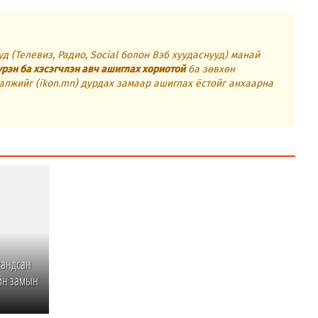
д (Телевиз, Радио, Social болон Вэб хуудаснууд) манай
үрэн ба хэсэгчлэн авч ашиглах хориотой
ба зөвхөн
алжийг (ikon.mn) дурдах замаар ашиглах ёстойг анхаарна
хандсан
ийн замын