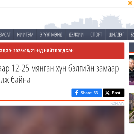
ЗАСАГ
НИЙГЭМ
ЭРҮҮЛ МЭНД
ДЭЛХИЙ
СПОРТ
ШИЛДЭГ
Б
ЭДЭЭ: 2025/08/21-НД НИЙТЛЭГДСЭН
аар 12-25 мянган хүн бэлгийн замаар
илж байна
Share
: 33
Post
IKON.MN