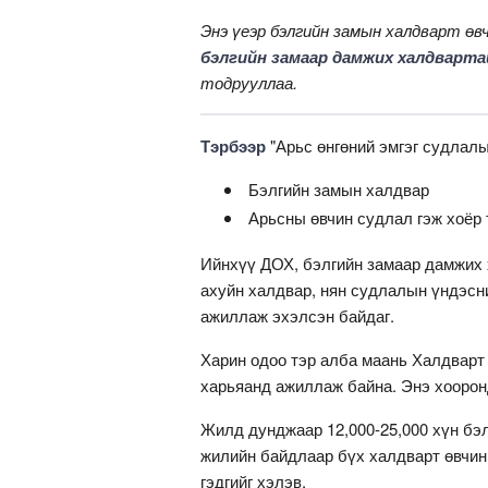
Энэ үеэр бэлгийн замын халдварт өв
бэлгийн замаар дамжих халдварта
тодрууллаа.
Тэрбээр
"Арьс өнгөний эмгэг судлалы
Бэлгийн замын халдвар
Арьсны өвчин судлал гэж хоёр 
Ийнхүү ДОХ, бэлгийн замаар дамжих 
ахуйн халдвар, нян судлалын үндэсн
ажиллаж эхэлсэн байдаг.
Харин одоо тэр алба маань Халдвар
харьяанд ажиллаж байна. Энэ хоорон
Жилд дунджаар 12,000-25,000 хүн бэ
жилийн байдлаар бүх халдварт өвчин 
гэдгийг хэлэв.