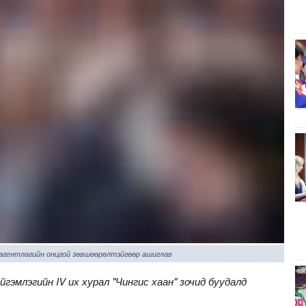
 агентлагийн онцгой зөвшөөрөлтэйгөөр ашиглав
гэмлэгийн IV их хурал "Чингис хаан" зочид буудалд