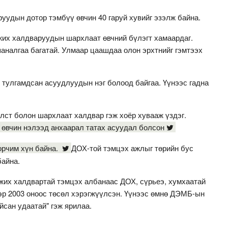
уудын дотор тэмбүү өвчин 40 гаруй хувийг эзэлж байна.
жих халдваруудын шархлаат өвчний бүлэгт хамаардаг.
аналгаа багатай. Улмаар цаашдаа олон эрхтнийг гэмтээх
 тулгамдсан асуудлуудын нэг болоод байгаа. Үүнээс гадна
лст болон шархлаат халдвар гэж хоёр хувааж үздэг.
өвчин нэлээд анхаарал татах асуудал болсон
орчим хүн байна.
ДОХ-той тэмцэх ажлыг төрийн бус
байна.
жих халдвартай тэмцэх албанаас ДОХ, сүрьеэ, хумхаатай
эр 2003 оноос төсөл хэрэгжүүлсэн. Үүнээс өмнө ДЭМБ-ын
йсан удаатай" гэж ярилаа.