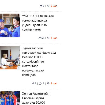
6
|
6 цаг
“УБТЗ” ХНН 16 мянган
төмөр замчныхаа
үндсэн цалинг 15
хувиар нэмнэ
53
|
8 цаг
Эдийн засгийн
тэргүүлэх салбаруудад
Pearson BTEC
хөтөлбөрийг үе
шаттайгаар
өргөжүүлэхээр
ярилцлаа
2
|
1
|
8 цаг
Хөнгөн Атлетикийн
Европын зарим
аваргууд 50,000