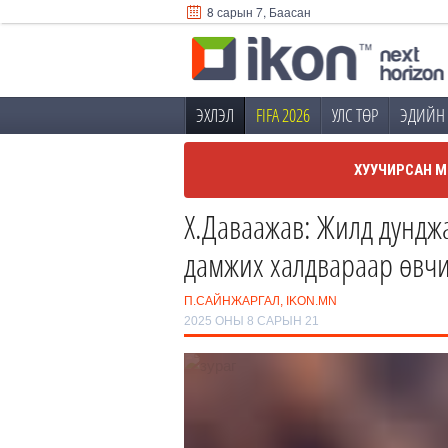
8 сарын 7, Баасан
ЭХЛЭЛ
FIFA 2026
УЛС ТӨР
ЭДИЙН 
ХУУЧИРСАН М
Х.Даваажав: Жилд дундж
дамжих халдвараар өвч
П.САЙНЖАРГАЛ, IKON.MN
2025 ОНЫ 8 САРЫН 21