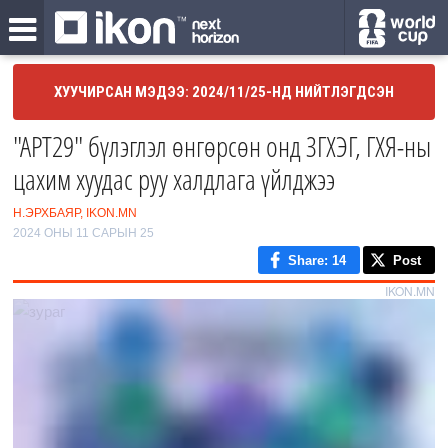
ХУУЧИРСАН МЭДЭЭ: 2024/11/25-НД НИЙТЛЭГДСЭН
"APT29" бүлэглэл өнгөрсөн онд ЗГХЭГ, ГХЯ-ны
цахим хуудас руу халдлага үйлджээ
Н.ЭРХБАЯР, IKON.MN
2024 ОНЫ 11 САРЫН 25
Share
: 14
Post
IKON.MN