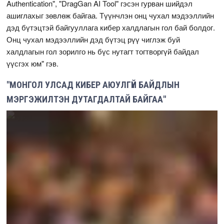
Authentication", "DragGan AI Tool" гэсэн гурван шийдэл
ашиглахыг зөвлөж байгаа. Түүнчлэн онц чухал мэдээллийн
дэд бүтэцтэй байгууллага кибер халдлагын гол бай болдог.
Онц чухал мэдээллийн дэд бүтэц рүү чиглэж буй
халдлагын гол зорилго нь бүс нутагт тогтворгүй байдал
үүсгэх юм" гэв.
"МОНГОЛ УЛСАД КИБЕР АЮУЛГҮЙ БАЙДЛЫН
МЭРГЭЖИЛТЭН ДУТАГДАЛТАЙ БАЙГАА"