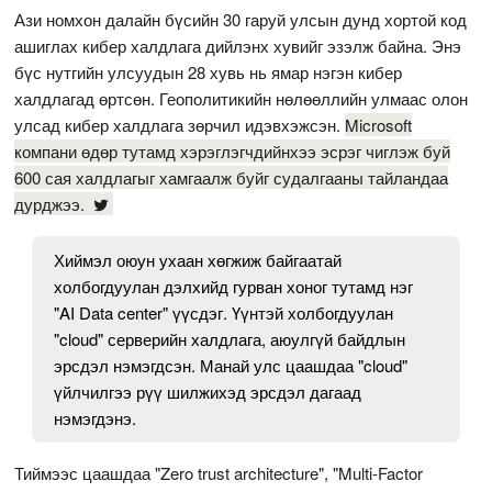
Ази номхон далайн бүсийн 30 гаруй улсын дунд хортой код
ашиглах кибер халдлага дийлэнх хувийг эзэлж байна. Энэ
бүс нутгийн улсуудын 28 хувь нь ямар нэгэн кибер
халдлагад өртсөн. Геополитикийн нөлөөллийн улмаас олон
улсад кибер халдлага зөрчил идэвхэжсэн.
Microsoft
компани өдөр тутамд хэрэглэгчдийнхээ эсрэг чиглэж буй
600 сая халдлагыг хамгаалж буйг судалгааны тайландаа
дурджээ.
Хиймэл оюун ухаан хөгжиж байгаатай
холбогдуулан дэлхийд гурван хоног тутамд нэг
"AI Data center" үүсдэг. Үүнтэй холбогдуулан
"cloud" серверийн халдлага, аюулгүй байдлын
эрсдэл нэмэгдсэн. Манай улс цаашдаа "cloud"
үйлчилгээ рүү шилжихэд эрсдэл дагаад
нэмэгдэнэ.
Тиймээс цаашдаа "Zero trust architecture", "Multi-Factor