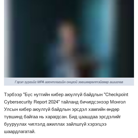
Гэрэл зургийг MPA агентлагийн онцгой зөвшөөрөлтэйгөөр ашиглав
Тэрбээр "Бүс нутгийн кибер аюулгүй байдлын "Checkpoint
Cybersecurity Report 2024" тайланд бичигдсэнээр Монгол
Улсын кибер аюулгүй байдлын эрсдэл хамгийн өндөр
түвшинд байгаа нь харагдсан. Бид цаашдаа эрсдэлийг
бууруулах чиглэлд ажиллах зайлшгүй хэрэгцээ
шаардлагатай.