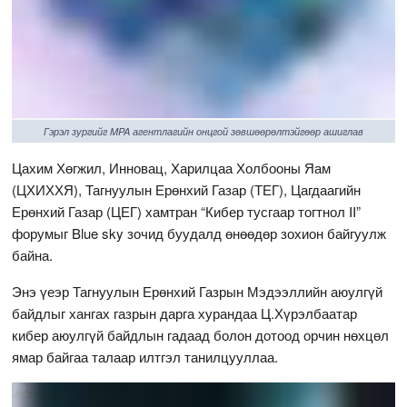
Гэрэл зургийг MPA агентлагийн онцгой зөвшөөрөлтэйгөөр ашиглав
Цахим Хөгжил, Инновац, Харилцаа Холбооны Яам
(ЦХИХХЯ), Тагнуулын Ерөнхий Газар (ТЕГ), Цагдаагийн
Ерөнхий Газар (ЦЕГ) хамтран “Кибер тусгаар тогтнол II”
форумыг Blue sky зочид буудалд өнөөдөр зохион байгуулж
байна.
Энэ үеэр Тагнуулын Ерөнхий Газрын Мэдээллийн аюулгүй
байдлыг хангах газрын дарга хурандаа Ц.Хүрэлбаатар
кибер аюулгүй байдлын гадаад болон дотоод орчин нөхцөл
ямар байгаа талаар илтгэл танилцууллаа.