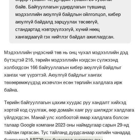
байв. Байгууллагын удирдлагын түвшинд
мэдээллийн аюулгүй байдлын ойлголцол, кибер
аюулгүй байдалд зарцуулах төсөвгүй,
стандартад нэвтрүүлээгүй, хүний нөөц
хангагдаагүй гэх нийтлэг байдал ажиглагдсан.
Мэдээллийн үндэсний төв нь онц чухал мэдээллийн дэд
бүтэцтэй 216, төрийн мэдээллийн нэгдсэн сүлжээнд
холбогдсон 166 байгууллагын кибер аюулгүй байдлыг
хангах чиг үүрэгтэй. Аюулгүй байдлыг хангах
төхөөрөмжүүдэд ихэвчлэн есөн төрлийн халдлага ирж
байна.
Төрийн байгууллагын цахим хуудас руу хандалт хийхэд
хортой код суулгаж, өөр домайн хаяг руу шилждэг халдлага
үйлдэгдсэн. Манай улс холбоотой ямар халдлага болсон
талаар Google компани 2023 оны наймдугаар сарын 29-нд
тайлан гаргасан. Тус тайланд дурдсанаар хилийн чанадад
бүртгэлтэй
APT29 гэх бүлэглэл өнгөрсөн оны