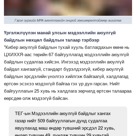
Гэрэл зургийг MPA агентлагийн онцгой зөвшөөрөлтэйгөөр ашиглав
Үргэлжлүүлэн
манай улсын мэдээллийн аюулгүй
байдлын нөхцөл байдлын талаар тэрбээр
"Кибер аюулгүй байдлын тухай хууль батлагдахын өмнө нь
ЦХИХХЯ-аас төрийн 67 байгууллагад мэдээллийн аюулгүй
байдлын судалгаа хийсэн. Ингэхэд мэдээллийн аюулгүй
байдал хангаагүй, стандарт бүрэлдээгүй, кибер аюулгүй
байдлын эрсдэлийн үнэлгээ хийлгэж байгаагүй, халдлагад
өртсөн эсэхээ мэдэхгүй байгаа гэх үр дүн гарсан. Нийт
байгууллагын 25 хувь нь халдлага зөрчилд өртсөн талаараа
өөрсдөө олж мэдээгүй байсан.
ТЕГ-ын Мэдээллийн аюулгүй байдлыг хангах
газар нийт 509 байгууллагын дунд судалгаа
явуулахад маш өндөр түвшний эрсдэл 22 хувь,
өндөр түвшин 49, дундаж түвшин 29 хувьтай