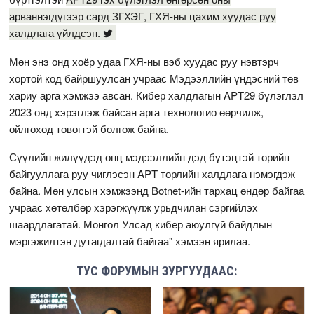
арваннэгдүгээр сард ЗГХЭГ, ГХЯ-ны цахим хуудас руу
халдлага үйлдсэн.
Мөн энэ онд хоёр удаа ГХЯ-ны вэб хуудас руу нэвтэрч
хортой код байршуулсан учраас Мэдээллийн үндэсний төв
хариу арга хэмжээ авсан. Кибер халдлагын APT29 бүлэглэл
2023 онд хэрэглэж байсан арга технологио өөрчилж,
ойлгоход төвөгтэй болгож байна.
Сүүлийн жилүүдэд онц мэдээллийн дэд бүтэцтэй төрийн
байгууллага руу чиглэсэн APT төрлийн халдлага нэмэгдэж
байна. Мөн улсын хэмжээнд Botnet-ийн тархац өндөр байгаа
учраас хөтөлбөр хэрэгжүүлж урьдчилан сэргийлэх
шаардлагатай. Монгол Улсад кибер аюулгүй байдлын
мэргэжилтэн дутагдалтай байгаа" хэмээн ярилаа.
ТУС ФОРУМЫН ЗУРГУУДААС: