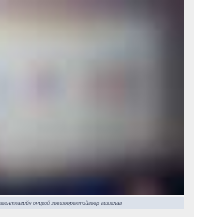
 агентлагийн онцгой зөвшөөрөлтэйгөөр ашиглав