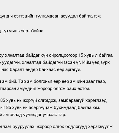
 дунд ч сэтгэцийн тулгамдсан асуудал байгаа гэж
 тутмын хоёрт байна.
у хяналтад байдаг хүн ойролцоогоор 15 хувь л байгаа
 уудаггүй, хяналтад байдаггүй гэсэн үг. Ийм үед зүрх
нас баралт өндөр байхаас өөр аргагүй.
 эм бий. Тэр эм болгоныг өөр өөр эмчийн заалтаар,
таарсан эмүүдийг жороор олгож байх ёстой.
85 хувь нь жоргүй олгогдож, замбараагүй хэрэглээд
ыг 85 хувь нь эсэргүүцэж бухимдаад байгаа юм.
й эм аваад уучихдаг учраас тэр.
глээг бууруулах, жороор олгох бодлогууд хэрэгжүүлж