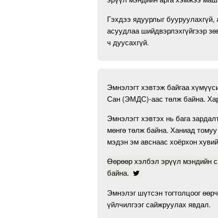
Гэхдээ ядуурлыг бууруулахгүй, 
асуудлаа шийдвэрлэхгүйгээр зө
ч дуусахгүй.
Эмнэлэгт хэвтэж байгаа хүмүүс
Сан (ЭМДС)-аас төлж байна. Хар
Эмнэлэгт хэвтэх нь бага зарда
мөнгө төлж байна. Ханиад томуу 
мэдэн эм авснаас хоёрхон хувий
Өөрөөр хэлбэл эрүүл мэндийн с
байна.
Эмнэлэг шүтсэн тогтолцоог өөрч
үйлчилгээг сайжруулах явдал.