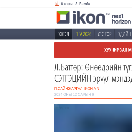
8 сарын 8, Бямба
ЭХЛЭЛ
FIFA 2026
УЛС ТӨР
ЭДИЙН 
ХУУЧИРСАН М
Л.Баттөр: Өнөөдрийн түг
СЭТГЭЦИЙН эрүүл мэндэ
П.САЙНЖАРГАЛ, IKON.MN
2024 ОНЫ 12 САРЫН 6