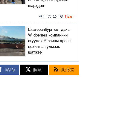
шархдав
4
|
10
|
7 цаг
Екатеринбург хот дахь
Wildberries компанийн
агуулах Украины дроны
цохилтын улмаас
шатжээ
14
|
50
|
7 цаг
ТААЛАХ
ДАГАХ
ХОЛБОХ
Элэгний өөхлөлт
оноштой бол ЗААВАЛ
УНШ
23
|
21 цаг
Кэмбриджийн хөтөлбөр,
гадаад хэл, программын
гүнзгийрүүлсэн
сургалтыг нэг системд