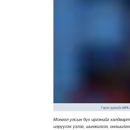
Гэрэл зургийг MPA
Монгол улсын бүх иргэнийг халдварт
илрүүлэх үзлэг, шинжилгээ, оношилг