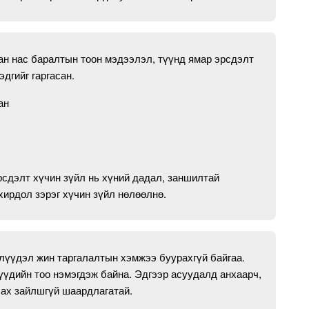
ан нас баралтын тоон мэдээлэл, түүнд ямар эрсдэлт
эдгийг гаргасан.
аан
сдэлт хүчин зүйл нь хүний дадал, заншилтай
хирдол зэрэг хүчин зүйл нөлөөлнө.
лүүдэл жин таргалалтын хэмжээ буурахгүй байгаа.
үүдийн тоо нэмэгдэж байна. Эдгээр асуудалд анхаарч,
лах зайлшгүй шаардлагатай.