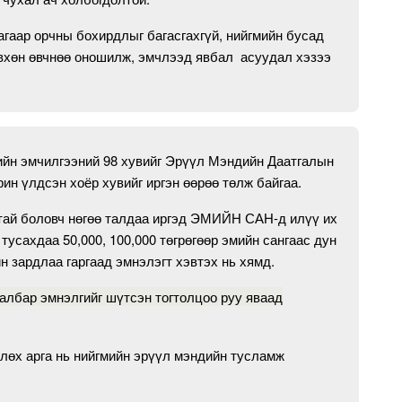
агаар орчны бохирдлыг багасгахгүй, нийгмийн бусад
вхөн өвчнөө оношилж, эмчлээд явбал асуудал хэзээ
ийн эмчилгээний 98 хувийг Эрүүл Мэндийн Даатгалын
ин үлдсэн хоёр хувийг иргэн өөрөө төлж байгаа.
лтай боловч нөгөө талдаа иргэд ЭМИЙН САН-д илүү их
тусахдаа 50,000, 100,000 төгрөгөөр эмийн сангаас дун
н зардлаа гаргаад эмнэлэгт хэвтэх нь хямд.
албар эмнэлгийг шүтсэн тогтолцоо руу яваад
лөх арга нь нийгмийн эрүүл мэндийн тусламж