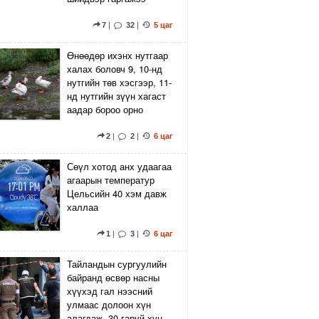
7
|
32
|
5 цаг
Өнөөдөр ихэнх нутгаар
халах боловч 9, 10-нд
нутгийн төв хэсгээр, 11-
нд нутгийн зүүн хагаст
аадар бороо орно
2
|
2
|
6 цаг
Сөүл хотод анх удаагаа
агаарын температур
Цельсийн 40 хэм давж
халлаа
1
|
3
|
6 цаг
Тайландын сургуулийн
байранд өсвөр насны
хүүхэд гал нээсний
улмаас долоон хүн
алагдаж, 30 гаруй хүн