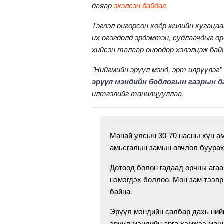
даяар
эхэлсэн байдаг.
Тэгвэл өнгөрсөн хоёр жилийн хугаца
их өгөгдөлд эрдэмтэн, судлаачдыг о
хийсэн талаар өнөөдөр хэлэлцэж бай
"Нийгмийн эрүүл мэнд, эрт илрүүлэг"
эрүүл мэндийн бодлогын газрын д
илтгэлийг танилцууллаа.
Манай улсын 30-70 насны хүн ам
амьсгалын замын өвчлөл буурах
Дотоод болон гадаад орчны ага
нэмэгдэх боллоо. Мөн зам тээвр
байна.
Эрүүл мэндийн салбар дахь ний
эрүүл мэндийн арга хэмжээ маш