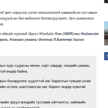
анд эрт илрүүлэг үзлэг оношилгоонд хамрагдсан хүн амын
ролцуулсан баг мэдээлэл боловсруулалт, дүн шинжилгээ
на.
 сэдвийн хүрээнд Эрүүл Мэндийн Яам
(ЭМЯ)-ны Нийгмийн
арга, Анагаах ухааны доктор Л.Баттөр
дараах
ын зүрх судасны өвчин, хорт хавдар, чихрийн шижин,
гүй өндөр байна.
арын бохирдлоос үүдэлтэй нас баралтын түвшин улам
ийн ослоос шалтгаалсан нас баралт өндөр хувьтай
гмийн эрүүл мэндийн тусламж үйлчилгээ, нийгмийн
 чухал ач холбогдолтой.