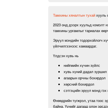
Тамхины хяналтын тухай
хууль с
2023 онд дээрх хуульд нэмэлт н
тамхины ургамлыг тариалах өөр
Эрүүл мэндийн тодорхойлогч хүч
үйлчилгээнээс хамаардаг.
Үлдсэн хувь нь
нийгмийн хүчин зүйлс
хувь хүний дадал зуршил
агаарын орчны бохирдол
хөрсний бохирдол
сэтгэцийн эрүүл мэнд гэх
Өнөөдрийн түгжрэл, утаа тоос э
байна. Үүнийг дагаад олон эрсдэ