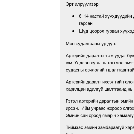
Эрт илрүүлгээр
6, 14 настай хүүхдүүдийн
гарсан.
Шүд цоорол гурван хүүхэд
Мөн судалгааны үр дүн:
Артерийн даралтын эм уудаг бую
юм. Үлдсэн хувь нь тогтмол эмээ
судасны өвчлөлийн шалтгаантай 
Артерийн даралт ихсэлтийн олон
харилцан адилгүй шалтгаанд нь 
Гэтэл артерийн даралтын эмийн 
ирсэн. Ийм учраас жороор олгох
Эмийн сан ороод ямар ч хамаагү
Тиймээс эмийн замбараагүй хэрэ