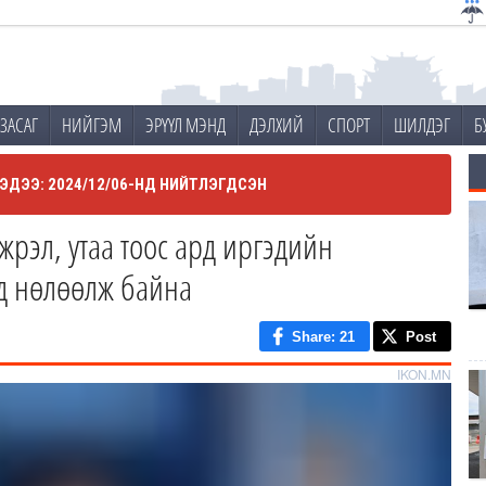
ЗАСАГ
НИЙГЭМ
ЭРҮҮЛ МЭНД
ДЭЛХИЙ
СПОРТ
ШИЛДЭГ
Б
ЭДЭЭ: 2024/12/06-НД НИЙТЛЭГДСЭН
жрэл, утаа тоос ард иргэдийн
д нөлөөлж байна
Share
: 21
Post
IKON.MN