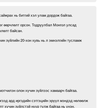
айжрах нь битгий хэл улам дордож байгаа.
эг өөрчлөлт орсон. Тодруулбал Монгол улсад
члөлт байсан.
ин зүйлийн 20-хон хувь нь л эмнэлгийн тусламж
 мэтчилэн олон хүчин зүйлээс хамаарч байгаа.
ргээд ард иргэдийн сэтгэцийн эрүүл мэндэд нөлөөлж
лт хүчин зүйлстэй нүүр тулж байгаа нь үнэн.