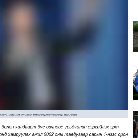
 агентлагийн онцгой зөвшөөрөлтэйгөөр ашиглав
 болон халдварт бус өвчнөөс урьдчилан сэргийлэх эрт
оонд хамруулах ажил 2022 оны тавдугаар сарын 1-нээс орон