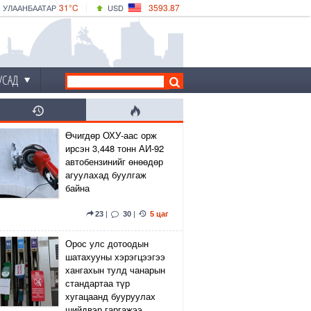
31°C
3593.87
УЛААНБААТАР
USD
|
33°C
ДАРХАН
532.66
CNY
30°C
ЭРДЭНЭТ
4141.04
EUR
УСАД
Өчигдөр ОХУ-аас орж
ирсэн 3,448 тонн АИ-92
автобензинийг өнөөдөр
агуулахад буулгаж
байна
23
|
30
|
5 цаг
Орос улс дотоодын
шатахууны хэрэгцээгээ
хангахын тулд чанарын
стандартаа түр
хугацаанд бууруулах
шийдвэр гаргажээ