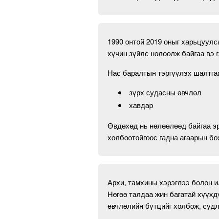
1990 онтой 2019 оныг харьцуулс
хүчин зүйлс нөлөөлж байгаа вэ г
Нас баралтын тэргүүлэх шалтг
зүрх судасны өвчлөл
хавдар
Өвдөхөд нь нөлөөлөөд байгаа эр
холбоотойгоос гадна агаарын бо
Архи, тамхины хэрэглээ болон и
Нөгөө талдаа жин багатай хүүхд
өвчлөлийн бүтцийг холбож, суд