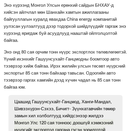
Энэ хүрээнд Монгол Улсын ерөнхий сайдын БНХАУ-д
хийсэн айлчлал мөн Шанхайн хамтын ажиллагааны
байгууллагын хуралд явахдаа China energy компанитай
уулзсан уулзалтууд дээр тодорхой шийдлүүдийг гаргаж энэ
хүрээнд яригдаж буй асуудлууд нааштай ойлголцолтой
байгаа.
Энэ онд 80 сая орчим тонн нүүрс экспортлох төлөвлөгөөтэй.
Үүний ихэнхийг Гашуунсухайт-Ганцмодны боомтоор авто
тээврээр хийж байгаа. Ирэх жилийн улсын төсөвт нүүрсний
экспортыг 85 сая тонн байхаар тавьсан. Одоогийн авто
тээврээр гаргах хамгийн дээд хүчин чадал нь 85 сая тонн
байгаа юм.
Цаашид Гашуунсухайт-Ганцмод, Ханги-Мандал,
Шивээхүрэн-Сэхээ, Бичигт- Зүүнхатавчийн төмөр
замын хил холболтууд хийгдсэнээр жилдээ
Монгол Улс 120 сая тонноос доошгүй хэмжээний
нүүрсийг экспортод гаргана гэсэн зорилготой