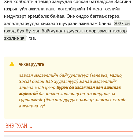
Хил холболтын төмөр замуудаа саяхан батлагдсан Засгийн
газрын үйл ажиллагааны хөтөлбөрийн 14 мега төслийн
нэгдүгээрт эрэмбэлж байгаа. Энэ ондоо багтааж гэрээ,
хэлэлцээрүүдээ хийхээр шуурхай ажиллаж байна.
2027 он
гэхэд бүх бүтээн байгуулалт дуусаж төмөр замын тээвэр
эхэлнэ
" гэв.
Анхааруулга
Хэвлэл мэдээллийн байгууллагууд (Телевиз, Радио,
Social болон Вэб хуудаснууд) манай мэдээллийг
аливаа хэлбэрээр
бүрэн ба хэсэгчлэн авч ашиглах
хориотой
ба зөвхөн зөвшилцсөн тохиолдолд эх
сурвалжийг (ikon.mn) дурдах замаар ашиглах ёстойг
анхаарна уу!
ЭНЭ ТУХАЙ ...