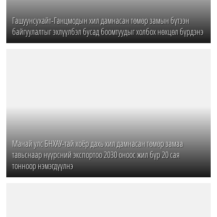
Гашуунсухайт-Ганцмодын хил дамнасан төмөр замын бүтээн
байгуулалтыг эхлүүлбэл бусад боомтуудыг холбох нөхцөл бүрдэнэ
Манай улс БНХАУ-тай хоёр дахь хил дамнасан төмөр замаа
тавьснаар нүүрсний экспортоо 2030 оноос жил бүр 20 сая
тонноор нэмэгдүүлнэ