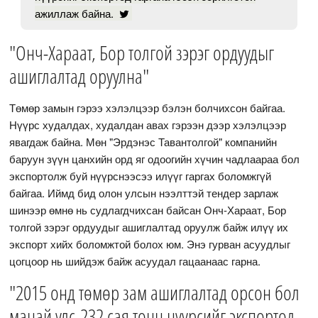
ажиллаж байна.
"Онч-Хараат, Бор толгой зэрэг ордуудыг
ашиглалтад оруулна"
Төмөр замын гэрээ хэлэлцээр бэлэн болчихсон байгаа.
Нүүрс худалдах, худалдан авах гэрээн дээр хэлэлцээр
явагдаж байна. Мөн "Эрдэнэс Тавантолгой" компанийн
баруун зүүн цанхийн орд яг одоогийн хүчин чадлаараа бол
экспортолж буй нүүрснээсээ илүүг гаргах боломжгүй
байгаа. Иймд бид олон улсын нээлттэй тендер зарлаж
шинээр өмнө нь судлагдчихсан байсан Онч-Хараат, Бор
толгой зэрэг ордуудыг ашиглалтад оруулж байж илүү их
экспорт хийх боломжтой болох юм. Энэ гурван асуудлыг
цогцоор нь шийдэж байж асуудал гацаанаас гарна.
"2015 онд төмөр зам ашиглалтад орсон бол
манай улс 232 сая тонн нүүрсийг экспортод