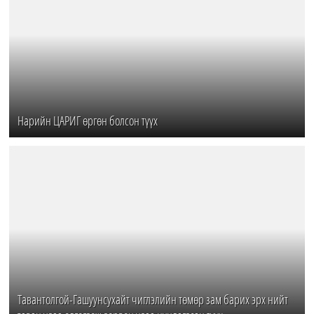
Нарийн ЦАРИГ өргөн болсон түүх
Тавантолгой-Гашуунсухайт чиглэлийн төмөр зам барих эрх нийт