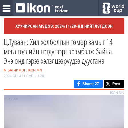
ХУУЧИРСАН МЭДЭЭ: 2024/11/28-НД НИЙТЛЭГДСЭН
Ц.Туваан: Хил холболтын төмөр замыг 14
мега төслийн нэгдүгээрт эрэмбэлж байна.
Энэ онд гэрээ хэлэлцээрүүдээ дуусгана
М.БАТЧИМЭГ, IKON.MN
2024 ОНЫ 11 САРЫН 28
Share
: 27
Post
IKON.MN