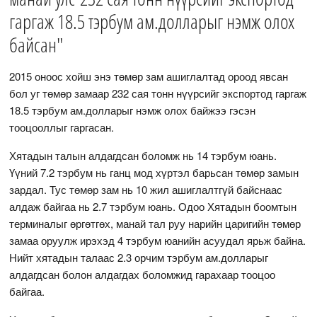
гаргаж 18.5 тэрбум ам.долларыг нэмж олох
байсан"
2015 оноос хойш энэ төмөр зам ашиглалтад ороод явсан
бол уг төмөр замаар 232 сая тонн нүүрсийг экспортод гаргаж
18.5 тэрбум ам.долларыг нэмж олох байжээ гэсэн
тооцооллыг гаргасан.
Хятадын талын алдагдсан боломж нь 14 тэрбум юань.
Үүний 7.2 тэрбум нь ганц мод хүртэл барьсан төмөр замын
зардал. Тус төмөр зам нь 10 жил ашиглалтгүй байснаас
алдаж байгаа нь 2.7 тэрбум юань. Одоо Хятадын боомтын
терминалыг өргөтгөх, манай тал руу нарийн царигийн төмөр
замаа оруулж ирэхэд 4 тэрбум юанийн асуудал ярьж байна.
Нийт хятадын талаас 2.3 орчим тэрбум ам.долларыг
алдагдсан болон алдагдах боломжид гарахаар тооцоо
байгаа.