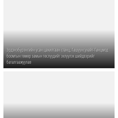
Эрдэнэбүрэнгийн усан цахилгаан станц, Гашуунсухайт-Ганцмод
боомтын төмөр замын төслүүдийг эхлүүлэх шийдвэрийг
баталгаажуулав