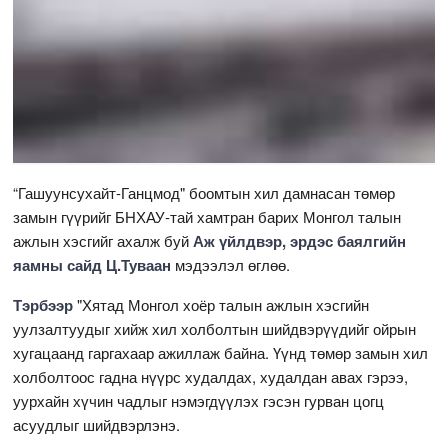
“Гашуунсухайт-Ганцмод" боомтын хил дамнасан төмөр
замын гүүрийг БНХАУ-тай хамтран барих Монгол талын
ажлын хэсгийг ахалж буй
Аж үйлдвэр, эрдэс баялгийн
яамны сайд Ц.Туваан
мэдээлэл өглөө.
Тэрбээр
"Хятад Монгол хоёр талын ажлын хэсгийн
уулзалтуудыг хийж хил холболтын шийдвэрүүдийг ойрын
хугацаанд гаргахаар ажиллаж байна. Үүнд төмөр замын хил
холболтоос гадна нүүрс худалдах, худалдан авах гэрээ,
уурхайн хүчин чадлыг нэмэгдүүлэх гэсэн гурван цогц
асуудлыг шийдвэрлэнэ.