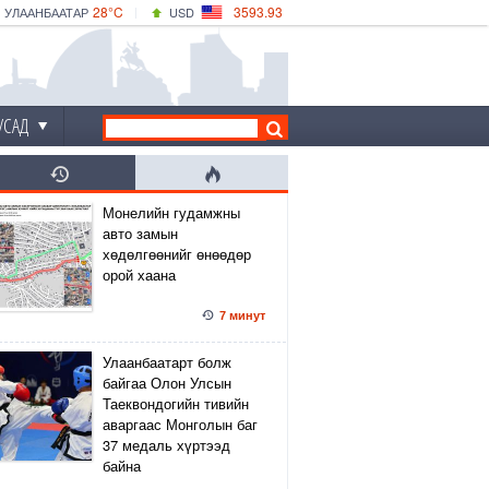
28°C
3593.93
УЛААНБААТАР
USD
|
33°C
ДАРХАН
532.39
CNY
29°C
ЭРДЭНЭТ
4149.01
EUR
УСАД
Монелийн гудамжны
авто замын
хөдөлгөөнийг өнөөдөр
орой хаана
7 минут
Улаанбаатарт болж
байгаа Олон Улсын
Таеквондогийн тивийн
аваргаас Монголын баг
37 медаль хүртээд
байна