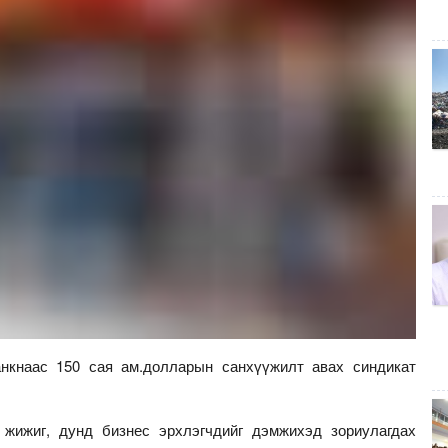
нкнаас 150 сая ам.долларын санхүүжилт авах синдикат
 жижиг, дунд бизнес эрхлэгчдийг дэмжихэд зориулагдах