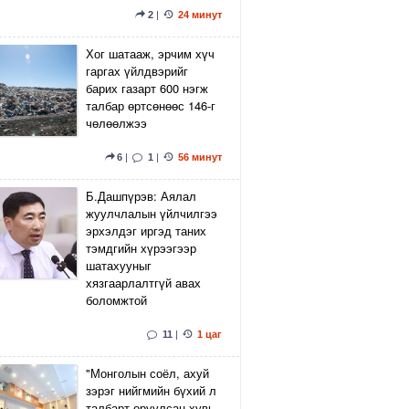
2
|
24 минут
Хог шатааж, эрчим хүч
гаргах үйлдвэрийг
барих газарт 600 нэгж
талбар өртсөнөөс 146-г
чөлөөлжээ
6
|
1
|
56 минут
Б.Дашпүрэв: Аялал
жуулчлалын үйлчилгээ
эрхэлдэг иргэд таних
тэмдгийн хүрээгээр
шатахууныг
хязгаарлалтгүй авах
боломжтой
11
|
1 цаг
"Монголын соёл, ахуй
зэрэг нийгмийн бүхий л
талбарт оруулсан хувь