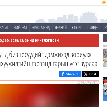
ЗАСАГ
НИЙГЭМ
ЭРҮҮЛ МЭНД
ДЭЛХИЙ
СПОРТ
ШИЛДЭГ
Б
ЭДЭЭ: 2025/12/05-НД НИЙТЛЭГДСЭН
дунд бизнесүүдийг дэмжихэд зориулж
хүүжилтийн гэрээнд гарын үсэг зурлаа
Share
: 2
Post
СУРТАЛЧИЛГАА