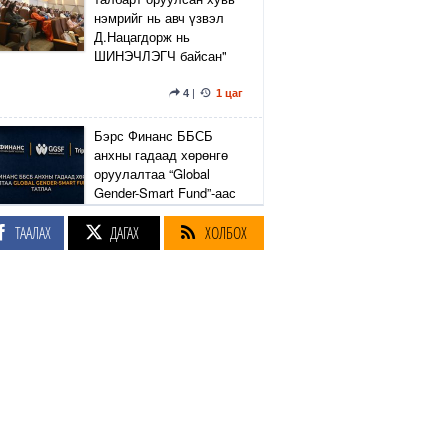
нэмрийг нь авч үзвэл
Д.Нацагдорж нь
ШИНЭЧЛЭГЧ байсан"
4
|
1 цаг
Бэрс Финанс ББСБ
анхны гадаад хөрөнгө
оруулалтаа “Global
Gender-Smart Fund”-аас
татлаа
ТААЛАХ
ДАГАХ
ХОЛБОХ
1 цаг
"Зарим иргэн машины
банк нь нэлээд
бензинтэй байгаа
хэрнээ ₮10,000-аар
нэмж дүүргэхээр оочер
үүсгэж байна"
42
|
23
|
2 цаг