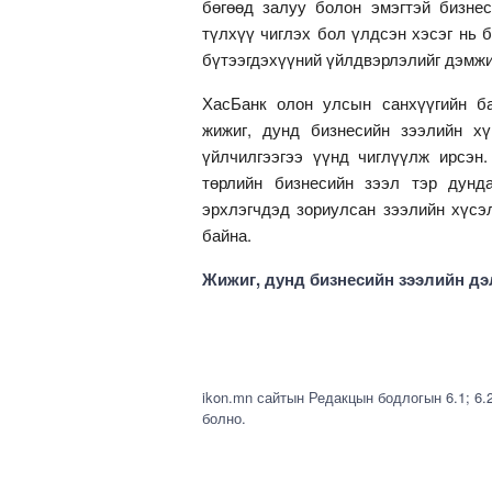
бөгөөд залуу болон эмэгтэй бизне
түлхүү чиглэх бол үлдсэн хэсэг нь б
бүтээгдэхүүний үйлдвэрлэлийг дэмжи
ХасБанк олон улсын санхүүгийн ба
жижиг, дунд бизнесийн зээлийн хү
үйлчилгээгээ үүнд чиглүүлж ирсэн
төрлийн бизнесийн зээл тэр дунд
эрхлэгчдэд зориулсан зээлийн хүсэ
байна.
Жижиг, дунд бизнесийн зээлийн дэ
ikon.mn сайтын Редакцын бодлогын 6.1; 6.
болно.