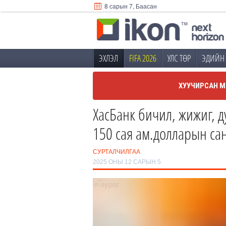
8 сарын 7, Баасан
ЭХЛЭЛ
FIFA 2026
УЛС ТӨР
ЭДИЙН 
ХУУЧИРСАН М
ХасБанк бичил, жижиг, 
150 сая ам.долларын сан
СУРТАЛЧИЛГАА
2025 ОНЫ 12 САРЫН 5