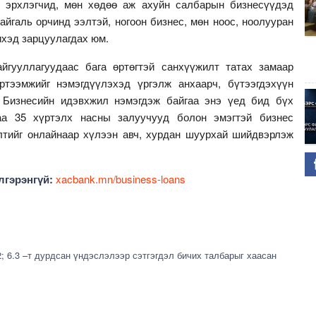
с эрхлэгчид, мөн хөдөө аж ахуйн салбарын бизнесүүдэд
айгаль орчинд ээлтэй, ногоон бизнес, мөн ноос, ноолууран
хэд зарцуулагдах юм.
йгууллагуудаас бага өртөгтэй санхүүжилт татах замаар
ртээмжийг нэмэгдүүлэхэд үргэлж анхаарч, бүтээгдэхүүн
. Бизнесийн идэвхжил нэмэгдэж байгаа энэ үед бид бүх
аа 35 хүртэлх насны залуучууд болон эмэгтэй бизнес
лтийг онлайнаар хүлээн авч, хурдан шуурхай шийдвэрлэж
лгэрэнгүй:
xacbank.mn/business-loans
2; 6.3 –т дурдсан үндэслэлээр сэтгэгдэл бичих талбарыг хаасан