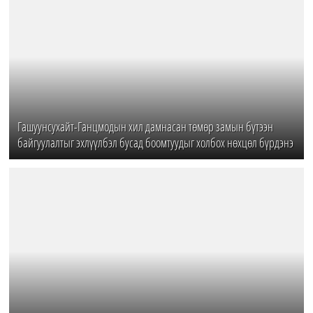
Гашуунсухайт-Ганцмодын хил дамнасан төмөр замын бүтээн
байгуулалтыг эхлүүлбэл бусад боомтуудыг холбох нөхцөл бүрдэнэ