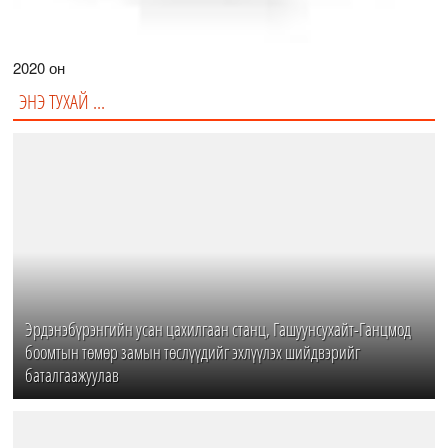
2020 он
ЭНЭ ТУХАЙ ...
Эрдэнэбүрэнгийн усан цахилгаан станц, Гашуунсухайт-Ганцмод
боомтын төмөр замын төслүүдийг эхлүүлэх шийдвэрийг
баталгаажуулав