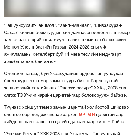
"Гашуунсухайт-Ганцмод", "Ханги-Мандал", "Шивээхүрэн-
Сэхээ" хилийн боомтуудын хил дамнасан холболтын төмөр
зам, ачаа тээврийн шилжүүлэн ачих терминал барих ажил
Монгол Улсын Засгийн Газрын 2024-2028 оны үйл
ажиллагааны хөтөлбөрт буй 14 мега төслийн нэгдүгээрт
эрэмбэлэгдэж байгаа юм.
Олон жил гацаад буй Ухаахудагийн ордоос Гашуунсухайт
боомт хүртэлх төмөр замын суурь бүтэц барих тусгай
зөвшөөрлийг хамгийн анх "Энержи ресурс" ХХК-д 2008 онд
олгож ТЭЗҮ-ийг нарийн царигтайгаар боловсруулж байжээ.
Түүнээс хойш уг төмөр замын царигтай холбоотой шийдвэр
олонтоо өөрчлөгдөж явсаар хэрхэн
ӨРГӨН
царигтайгаар
хийгдсэн шалтгааныг он цагийн дарааллаар хүргэж байна.
"Энержи Ресурс" ХХК 2008 онд Ухаахудаг-Гашуунсухайт