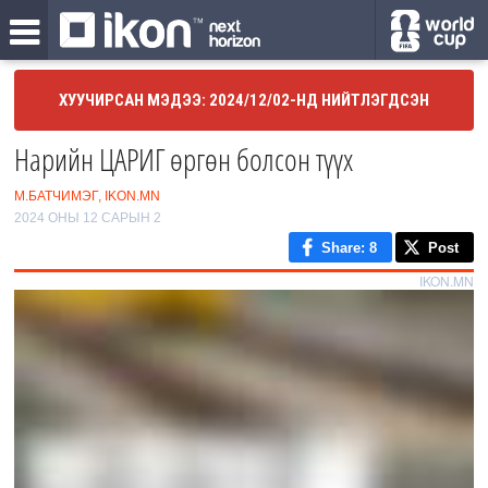
ХУУЧИРСАН МЭДЭЭ: 2024/12/02-НД НИЙТЛЭГДСЭН
Нарийн ЦАРИГ өргөн болсон түүх
М.БАТЧИМЭГ, IKON.MN
2024 ОНЫ 12 САРЫН 2
Share
: 8
Post
IKON.MN