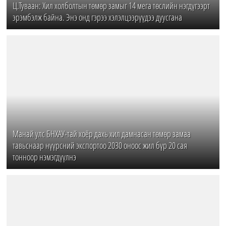
Ц.Туваан: Хил холболтын төмөр замыг 14 мега төслийн нэгдүгээрт
эрэмбэлж байна. Энэ онд гэрээ хэлэлцээрүүдээ дуусгана
Манай улс БНХАУ-тай хоёр дахь хил дамнасан төмөр замаа
тавьснаар нүүрсний экспортоо 2030 оноос жил бүр 20 сая
тонноор нэмэгдүүлнэ