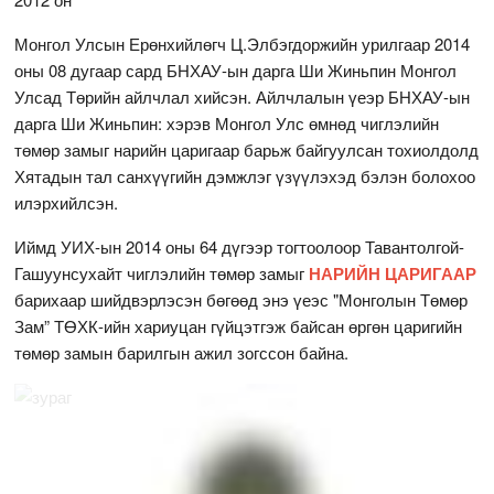
Монгол Улсын Ерөнхийлөгч Ц.Элбэгдоржийн урилгаар 2014
оны 08 дугаар сард БНХАУ-ын дарга Ши Жиньпин Монгол
Улсад Төрийн айлчлал хийсэн. Айлчлалын үеэр БНХАУ-ын
дарга Ши Жиньпин: хэрэв Монгол Улс өмнөд чиглэлийн
төмөр замыг нарийн царигаар барьж байгуулсан тохиолдолд
Хятадын тал санхүүгийн дэмжлэг үзүүлэхэд бэлэн болохоо
илэрхийлсэн.
Иймд УИХ-ын 2014 оны 64 дүгээр тогтоолоор Тавантолгой-
Гашуунсухайт чиглэлийн төмөр замыг
НАРИЙН ЦАРИГААР
барихаар шийдвэрлэсэн бөгөөд энэ үеэс "Монголын Төмөр
Зам” ТӨХК-ийн хариуцан гүйцэтгэж байсан өргөн царигийн
төмөр замын барилгын ажил зогссон байна.