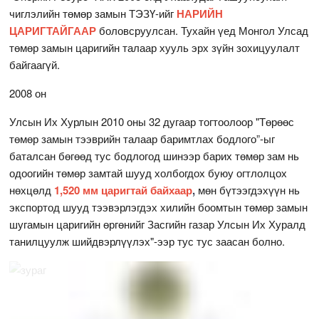
чиглэлийн төмөр замын ТЭЗҮ-ийг
НАРИЙН
ЦАРИГТАЙГААР
боловсруулсан. Тухайн үед Монгол Улсад
төмөр замын царигийн талаар хууль эрх зүйн зохицуулалт
байгаагүй.
2008 он
Улсын Их Хурлын 2010 оны 32 дугаар тогтоолоор "Төрөөс
төмөр замын тээврийн талаар баримтлах бодлого”-ыг
баталсан бөгөөд тус бодлогод шинээр барих төмөр зам нь
одоогийн төмөр замтай шууд холбогдох буюу огтлолцох
нөхцөлд
1,520 мм царигтай байхаар
,
мөн бүтээгдэхүүн нь
экспортод шууд тээвэрлэгдэх хилийн боомтын төмөр замын
шугамын царигийн өргөнийг Засгийн газар Улсын Их Хуралд
танилцуулж шийдвэрлүүлэх"-ээр тус тус заасан болно.