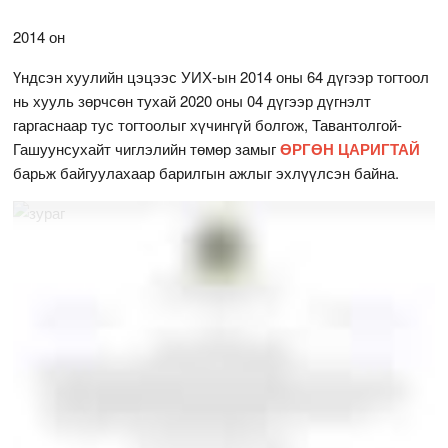
2014 он
Үндсэн хуулийн цэцээс УИХ-ын 2014 оны 64 дүгээр тогтоол
нь хууль зөрчсөн тухай 2020 оны 04 дүгээр дүгнэлт
гаргаснаар тус тогтоолыг хүчингүй болгож, Тавантолгой-
Гашуунсухайт чиглэлийн төмөр замыг
ӨРГӨН ЦАРИГТАЙ
барьж байгуулахаар барилгын ажлыг эхлүүлсэн байна.