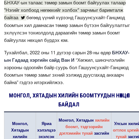
БНХАУ-ын талаас төмөр замын боомт байгуулах талаар
"Нэгийг холбоод нөгөөхийг холбох" зарчмыг баримталж
байгаа
бөгөөд үүний хүрээнд Гашуунсухайт-Ганцмод
боомтын хил дамнасан төмөр замын бүтээн байгуулалтыг
эхлүүлсэн тохиолдолд дараагийн төмөр замын боомт
байгуулах нөхцөл бүрдэх юм.
Тухайлбал, 2022 оны 11 дүгээр сарын 28-ны өдөр
БНХАУ-
ын Гадаад хэргийн сайд Ван И
“Хөгжил, шинэчлэлийн
хорооны одоогийн байр суурь бол Гашуунсухайт-Ганцмод
боомтын төмөр замыг эхний ээлжид дуусгахад анхаарч
байна” гэдгээ илэрхийлжээ.
МОНГОЛ, ХЯТАДЫН ХИЛИЙН БООМТУУДЫН НӨХЦӨЛ
БАЙДАЛ
Монгол, Хятадын
хилийн
Монгол,
Яриа
Улсын хили
боомт, тэдгээрийн
Хятадын
хэлэлцээ
огтлох цэгий
дэглэмийн тухай
засгийн
хилийн
эхэлсэн
тухай
засги