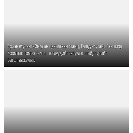
Эрдэнэбүрэнгийн усан цахилгаан станц, Гашуунсухайт-Ганцмод
боомтын төмөр замын төслүүдийг эхлүүлэх шийдвэрийг
баталгаажуулав