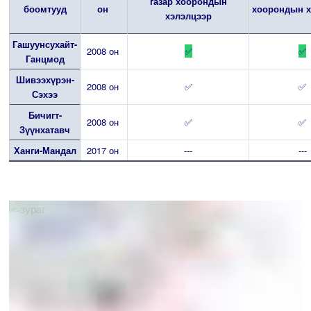
газар хоорондын
боомтууд
он
хоорондын х
хэлэлцээр
Гашуунсухайт-
2008 он
✅
✅
Ганцмод
Шивээхүрэн-
2008 он
✅
✅
Сэхээ
Бичигт-
2008 он
✅
✅
Зүүнхатавч
Ханги-Мандал
2017 он
---
---