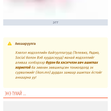
ЭТТ
Анхааруулга
Хэвлэл мэдээллийн байгууллагууд (Телевиз, Радио,
Social болон Вэб хуудаснууд) манай мэдээллийг
аливаа хэлбэрээр
бүрэн ба хэсэгчлэн авч ашиглах
хориотой
ба зөвхөн зөвшилцсөн тохиолдолд эх
сурвалжийг (ikon.mn) дурдах замаар ашиглах ёстойг
анхаарна уу!
ЭНЭ ТУХАЙ ...