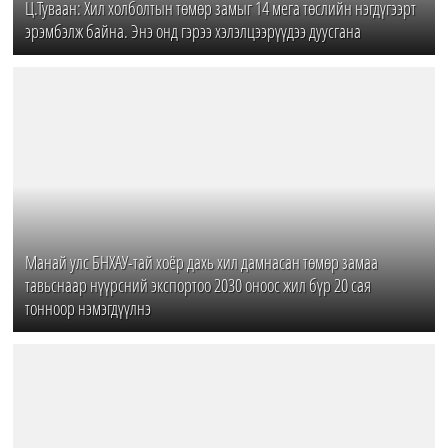
Ц.Туваан: Хил холболтын төмөр замыг 14 мега төслийн нэгдүгээрт
эрэмбэлж байна. Энэ онд гэрээ хэлэлцээрүүдээ дуусгана
Манай улс БНХАУ-тай хоёр дахь хил дамнасан төмөр замаа
тавьснаар нүүрсний экспортоо 2030 оноос жил бүр 20 сая
тонноор нэмэгдүүлнэ