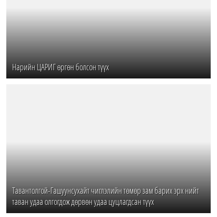
Нарийн ЦАРИГ өргөн болсон түүх
Тавантолгой-Гашуунсухайт чиглэлийн төмөр зам барих эрх нийт
таван удаа олгогдож дөрвөн удаа цуцлагдсан түүх