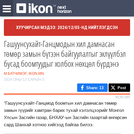
ХУУЧИРСАН МЭДЭЭ: 2024/12/05-НД НИЙТЛЭГДСЭН
Гашуунсухайт-Ганцмодын хил дамнасан
төмөр замын бүтээн байгуулалтыг эхлүүлбэл
бусад боомтуудыг холбох нөхцөл бүрдэнэ
М.БАТЧИМЭГ, IKON.MN
2024 ОНЫ 12 САРЫН 5
Share
: 13
Post
IKON.MN
“Гашуунсухайт-Ганцмод боомтын хил дамнасан төмөр
замын гүүрийг хамтран барих тухай хэлэлцээрийг Монгол
Улсын Засгийн газар, БНХАУ-ын Засгийн газартай өнгөрсөн
сард Шанхай хотноо хийгээд байгаа билээ.