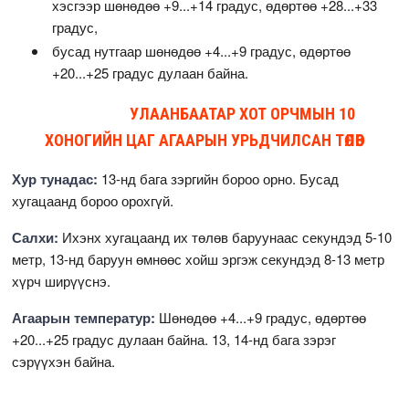
хэсгээр шөнөдөө +9...+14 градус, өдөртөө +28...+33
градус,
бусад нутгаар шөнөдөө +4...+9 градус, өдөртөө
+20...+25 градус дулаан байна.
УЛААНБААТАР ХОТ ОРЧМЫН 10
ХОНОГИЙН ЦАГ АГААРЫН УРЬДЧИЛСАН ТӨЛӨВ
Хур тунадас:
13-нд бага зэргийн бороо орно. Бусад
хугацаанд бороо орохгүй.
Салхи:
Ихэнх хугацаанд их төлөв баруунаас секундэд 5-10
метр, 13-нд баруун өмнөөс хойш эргэж секундэд 8-13 метр
хүрч ширүүснэ.
Агаарын температур:
Шөнөдөө +4...+9 градус, өдөртөө
+20...+25 градус дулаан байна. 13, 14-нд бага зэрэг
сэрүүхэн байна.