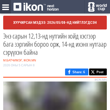
ХУУЧИРСАН МЭДЭЭ: 2026/05/08-НД НИЙТЛЭГДСЭН
Энэ сарын 12,13-нд нутгийн хойд хэсгээр
бага зэргийн бороо орж, 14-нд ихэнх нутгаар
сэрүүхэн байна
М.БАТЧИМЭГ, IKON.MN
2026 ОНЫ 5 САРЫН 8
Share
: 6
Post
IKON.MN