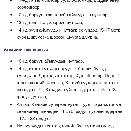
хоолойгоор,
12-нд баруун, төв, говийн аймгуудын нутгаар,
13-нд говь, тал, хээрийн нутгаар,
14-нд зүүн аймгуудын нутгаар секундэд 15-17 метр
хүрч ширүүсэж, шороон шуурга шуурна.
Агаарын температур:
13-нд баруун аймгуудын нутгаар,
14-нд ихэнх нутгаар сэрүүсэх боловч бусад
хугацаанд Дархадын хотгор, Хүрэнбэлчир, Идэр, Тэс
голын хөндий, Хөвсгөл, Хэнтийн уулархаг нутгаар
шөнөдөө +2...-3 градус хүйтэн, өдөртөө +13...+18
градус дулаан,
Алтай, Хангайн уулархаг нутаг, Туул, Тэрэлж голын
хөндийгөөр шөнөдөө +1...+6 градус дулаан, өдөртөө
+17...+22 градус,
Их нууруудын хотгор, говийн бүс нутгийн өмнөд