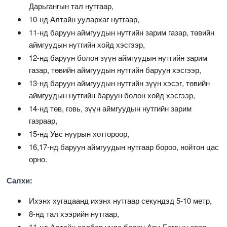
Дарьгангын тал нутгаар,
10-нд Алтайн уулархаг нутгаар,
11-нд баруун аймгуудын нутгийн зарим газар, төвийн
аймгуудын нутгийн хойд хэсгээр,
12-нд баруун болон зүүн аймгуудын нутгийн зарим
газар, төвийн аймгуудын нутгийн баруун хэсгээр,
13-нд баруун аймгуудын нутгийн зүүн хэсэг, төвийн
аймгуудын нутгийн баруун болон хойд хэсгээр,
14-нд төв, говь, зүүн аймгуудын нутгийн зарим
газраар,
15-нд Увс нуурын хотгороор,
16,17-нд баруун аймгуудын нутгаар бороо, нойтон цас
орно.
Салхи:
Ихэнх хугацаанд ихэнх нутгаар секундэд 5-10 метр,
8-нд тал хээрийн нутгаар,
11-нд Алтайн салбар уулс болон Арц Богдын өвөр