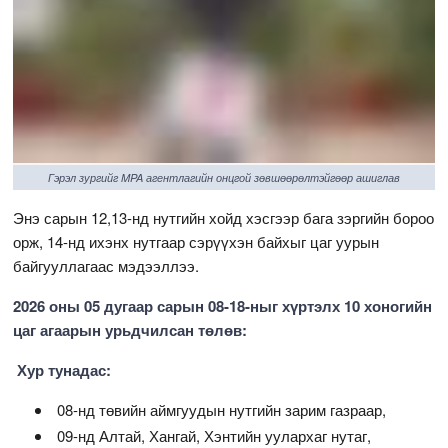
Гэрэл зургийг MPA агентлагийн онцгой зөвшөөрөлтэйгөөр ашиглав
Энэ сарын 12,13-нд нутгийн хойд хэсгээр бага зэргийн бороо
орж, 14-нд ихэнх нутгаар сэрүүхэн байхыг цаг уурын
байгууллагаас мэдээллээ.
2026 оны 05 дугаар сарын 08-18-ныг хүртэлх 10 хоногийн
цаг агаарын урьдчилсан төлөв:
Хур тунадас:
08-нд төвийн аймгуудын нутгийн зарим газраар,
09-нд Алтай, Хангай, Хэнтийн уулархаг нутаг,