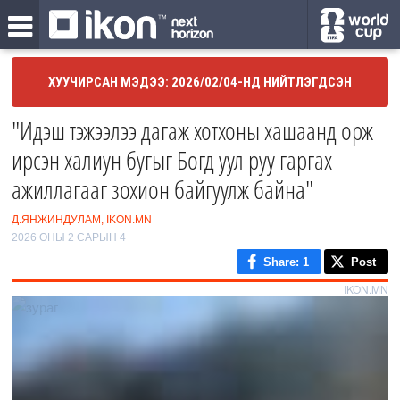
ХУУЧИРСАН МЭДЭЭ: 2026/02/04-НД НИЙТЛЭГДСЭН
"Идэш тэжээлээ дагаж хотхоны хашаанд орж
ирсэн халиун бугыг Богд уул руу гаргах
ажиллагааг зохион байгуулж байна"
Д.ЯНЖИНДУЛАМ, IKON.MN
2026 ОНЫ 2 САРЫН 4
Share
: 1
Post
IKON.MN