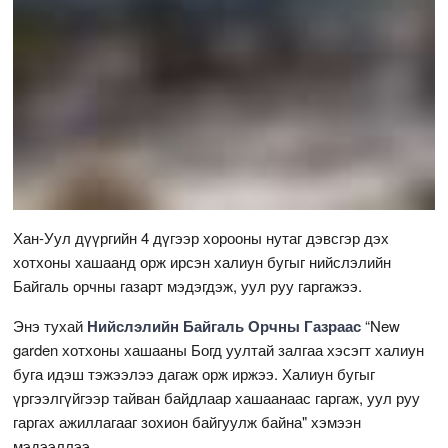
Хан-Уул дүүргийн 4 дүгээр хорооны нутаг дэвсгэр дэх
хотхоны хашаанд орж ирсэн халиун бугыг нийслэлийн
Байгаль орчны газарт мэдэгдэж, уул руу гаргажээ.
Энэ тухай
Нийслэлийн Байгаль Орчны Газраас
“New
garden хотхоны хашааны Богд уултай залгаа хэсэгт халиун
буга идэш тэжээлээ дагаж орж иржээ. Халиун бугыг
үргээлгүйгээр тайван байдлаар хашаанаас гаргаж, уул руу
гаргах ажиллагааг зохион байгуулж байна" хэмээн
мэдээллээ.