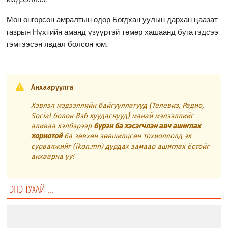
Мөн өнгөрсөн амралтын өдөр Богдхан уулын дархан цаазат
газрын Нүхтийн аманд үзүүртэй төмөр хашаанд буга гэдсээ
гэмтээсэн явдал болсон юм.
Анхааруулга
Хэвлэл мэдээллийн байгууллагууд (Телевиз, Радио,
Social болон Вэб хуудаснууд) манай мэдээллийг
аливаа хэлбэрээр
бүрэн ба хэсэгчлэн авч ашиглах
хориотой
ба зөвхөн зөвшилцсөн тохиолдолд эх
сурвалжийг (ikon.mn) дурдах замаар ашиглах ёстойг
анхаарна уу!
ЭНЭ ТУХАЙ ...