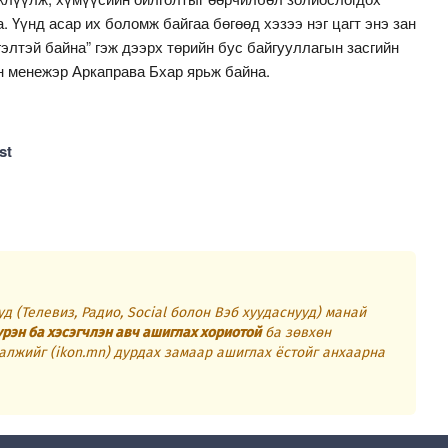
 Үүнд асар их боломж байгаа бөгөөд хэзээ нэг цагт энэ зан
гэлтэй байна” гэж дээрх төрийн бус байгууллагын засгийн
н менежэр Аркаправа Бхар ярьж байна.
st
д (Телевиз, Радио, Social болон Вэб хуудаснууд) манай
үрэн ба хэсэгчлэн авч ашиглах хориотой
ба зөвхөн
алжийг (ikon.mn) дурдах замаар ашиглах ёстойг анхаарна