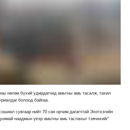
ны нөлөө бүхий удирдагчид амьтны амь тасалж, тахил
уриалдаг болоод байгаа.
сошиал сувгаар нийт 70 сая орчим дагагчтай Энэтхэгийн
химай наадмын үеэр амьтны амь таслахыг тэвчихийг”