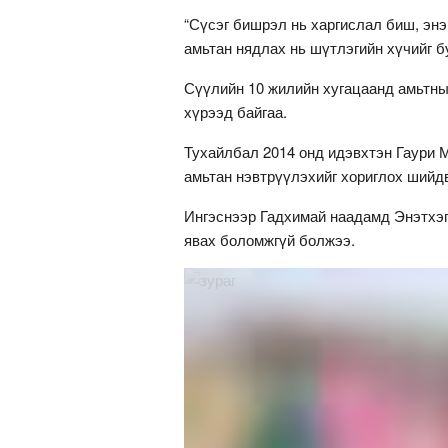
“Сүсэг бишрэл нь харгислал биш, энэ
амьтан нядлах нь шүтлэгийн хүчийг б
Сүүлийн 10 жилийн хугацаанд амьтны
хүрээд байгаа.
Тухайлбал 2014 онд идэвхтэн Гаури 
амьтан нэвтрүүлэхийг хориглох шийдв
Ингэснээр Гадхимай наадамд Энэтхэг
явах боломжгүй болжээ.