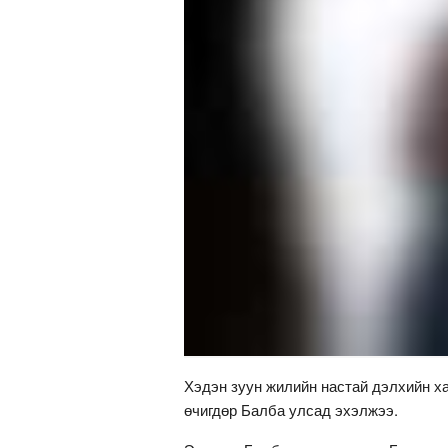
Хэдэн зуун жилийн настай дэлхийн х
өчигдөр Балба улсад эхэлжээ.