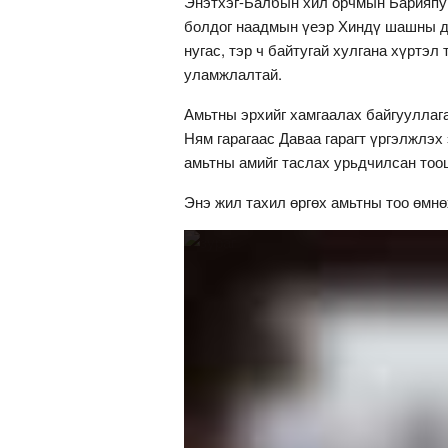
Энэтхэг-Балбын хил орчмын Барияпур
болдог наадмын үеэр Хиндү шашны дар
нугас, тэр ч байтугай хулгана хүртэл
уламжлалтай.
Амьтны эрхийг хамгаалах байгууллаг
Ням гарагаас Даваа гарагт үргэлжлэх 
амьтны амийг таслах урьдчилсан тооц
Энэ жил тахил өргөх амьтны тоо өмнө