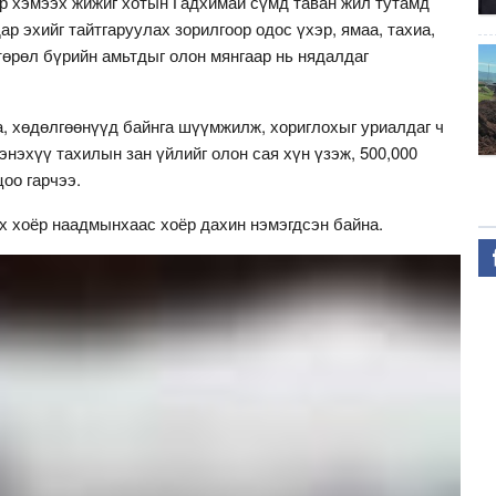
 хэмээх жижиг хотын Гадхимай сүмд таван жил тутамд
 эхийг тайтгаруулах зорилгоор одос үхэр, ямаа, тахиа,
 төрөл бүрийн амьтдыг олон мянгаар нь нядалдаг
а, хөдөлгөөнүүд байнга шүүмжилж, хориглохыг уриалдаг ч
энэхүү тахилын зан үйлийг олон сая хүн үзэж, 500,000
оо гарчээ.
х хоёр наадмынхаас хоёр дахин нэмэгдсэн байна.