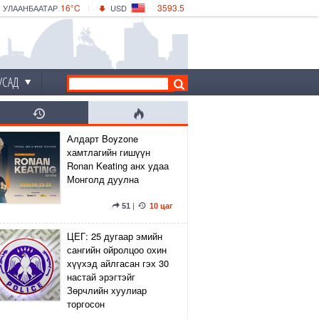
16°C
3593.5
УЛААНБААТАР
USD
|
17°C
ДАРХАН
532.56
CNY
14°C
ЭРДЭНЭТ
4146.36
EUR
УСАД
Алдарт Boyzone
хамтлагийн гишүүн
Ronan Keating анх удаа
Монголд дуулна
51
|
10 цаг
ЦЕГ: 25 дугаар эмийн
сангийн ойролцоо охин
хүүхэд айлгасан гэх 30
настай эрэгтэйг
Зөрчлийн хуулиар
торгосон