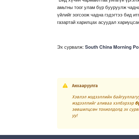
амьтны тоог улам бүр бууруулж чадна.
үйлийг зогсоож чадна гэдэгтээ бид ит
газартай харилцах асуудал хариуцса
Эх сурвалж:
South China Morning Po
Анхааруулга
Хэвлэл мэдээллийн байгууллагуу
мэдээллийг аливаа хэлбэрээр
б
зөвшилцсөн тохиолдолд эх сурв
уу!