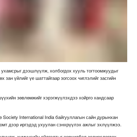
 ухамсрыг дээшлүүлж, холбогдох хууль тогтоомжуудыг
х зан үйлийг үе шаттайгаар зогсоох чиглэлийг засгийн
 шүүхийн зөвлөмжийг хэрэгжүүлэхдээ хойрго хандсаар
ociety International India байгууллагын сайн дурынхан
омт дээр иргэдэд ухуулан сэнхрүүлэх ажлыг эхлүүлжээ.
лжлүүлж, хүмүүсийн ойлголтыг өөрчилбөл золиослогдох