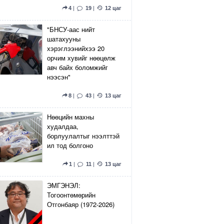
4
|
19
|
12 цаг
"БНСУ-аас нийт
шатахууны
хэрэглээнийхээ 20
орчим хувийг нөөцөлж
авч байх боломжийг
нээсэн"
8
|
43
|
13 цаг
Нөөцийн махны
худалдаа,
борлуулалтыг нээлттэй
ил тод болгоно
1
|
11
|
13 цаг
ЭМГЭНЭЛ:
Тогоонтөмөрийн
Отгонбаяр (1972-2026)