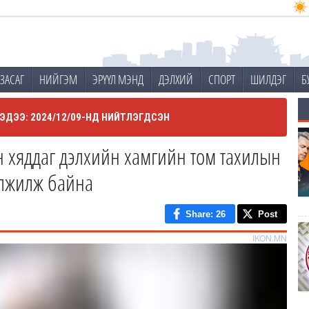
ЗАСАГ
НИЙГЭМ
ЭРҮҮЛ МЭНД
ДЭЛХИЙ
СПОРТ
ШИЛДЭГ
Б
ЭДЭЭ: 2024/12/09-НД НИЙТЛЭГДСЭН
н хяддаг дэлхийн хамгийн том тахилын
элжилж байна
Share
: 26
Post
IKON.MN