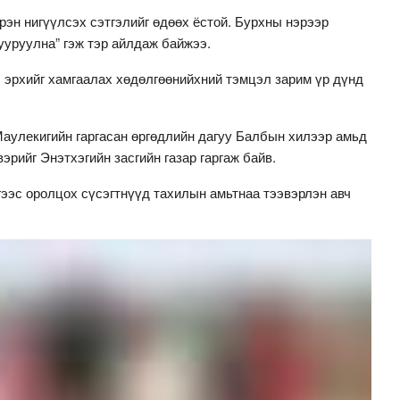
рэн нигүүлсэх сэтгэлийг өдөөх ёстой. Бурхны нэрээр
ууруулна” гэж тэр айлдаж байжээ.
 эрхийг хамгаалах хөдөлгөөнийхний тэмцэл зарим үр дүнд
Маулекигийн гаргасан өргөдлийн дагуу Балбын хилээр амьд
эрийг Энэтхэгийн засгийн газар гаргаж байв.
ээс оролцох сүсэгтнүүд тахилын амьтнаа тээвэрлэн авч