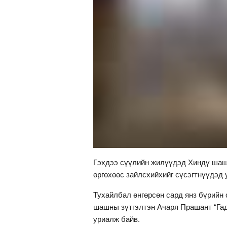
Гэхдээ сүүлийн жилүүдэд Хиндү шаш
өргөхөөс зайлсхийхийг сүсэгтнүүдэд 
Тухайлбал өнгөрсөн сард янз бүрийн 
шашны зүтгэлтэн Ачаря Прашант “Гад
уриалж байв.