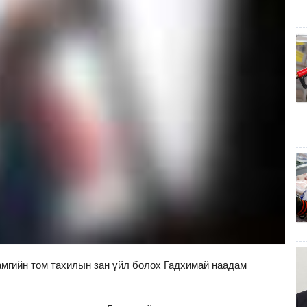
амгийн том тахилын зан үйл болох Гадхимай наадам