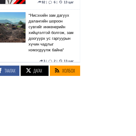
92
|
6
|
13 цаг
"Нисэхийн зам дагуух
далангийн шороон
сувгийг инженерийн
хийцлэлтэй болгож, зам
доогуурх ус гаргуурын
хүчин чадлыг
нэмэгдүүлж байна"
3
|
2
|
13 цаг
ТААЛАХ
ДАГАХ
ХОЛБОХ
Чанаргүй, хуурамч
эмийн эрсдэлээс
сэргийлэхийн тулд нэг
эх үүсвэрээс эм,
бэлдмэл худалдаж
авах журмыг баталжээ
2
|
11
|
14 цаг
ФОТО: Монголд болох
эрэгтэйчүүдийн