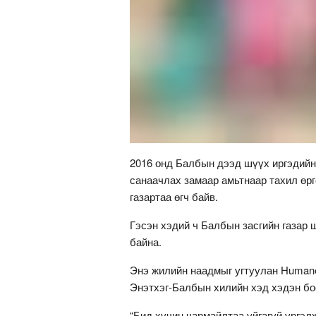
2016 онд Балбын дээд шүүх иргэдийн
санаачлах замаар амьтнаар тахил өргө
газартаа өгч байв.
Гэсэн хэдий ч Балбын засгийн газар
байна.
Энэ жилийн наадмыг угтуулан Humane S
Энэтхэг-Балбын хилийн хэд хэдэн бо
“Бид хүчин чармайлтаа уйгагүй үргэ