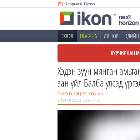
8 сарын 6, Пүрэв
ЭХЛЭЛ
FIFA 2026
УЛС ТӨР
ЭДИЙН 
ХУУЧИРСАН М
Хэдэн зуун мянган амьта
зан үйл Балба улсад үрг
С.МӨНХЦЭЦЭГ, IKON.MN
2024 ОНЫ 12 САРЫН 9