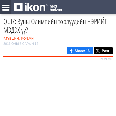
QUIZ: Зуны Олимпийн төрлүүдийн НЭРИЙГ
МЭДЭХ үү?
Р.ТҮВШИН, IKON.MN
2016 ОНЫ 8 САРЫН 12
Share
: 13
Post
IKON.MN
0
/25
1
2
‹
3
›
4
5