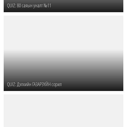
QUIZ: 80 саяын уналт №11
QUIZ: Дэлхийн ГАЗАРЗҮЙН сорил