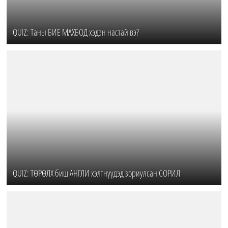
QUIZ: Таны БИЕ МАХБОД хэдэн настай вэ?
QUIZ: ТӨРӨЛХ биш АНГЛИ хэлтнүүдэд зориулсан СОРИЛ