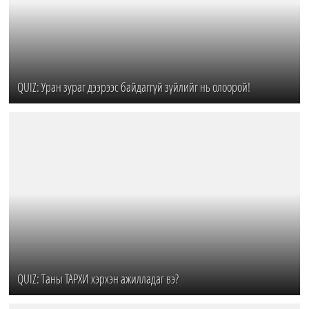
QUIZ: Уран зураг дээрээс байдаггүй зүйлийг нь олоорой!
QUIZ: Таны ТАРХИ хэрхэн ажилладаг вэ?