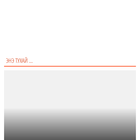
Punch Out
Muy Thai Fighting
Boxing
Grappling
ЭНЭ ТУХАЙ ...