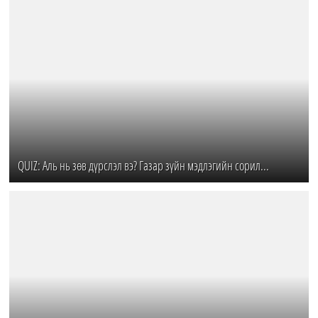
QUIZ: Аль нь зөв дүрслэл вэ? Газар зүйн мэдлэгийн сорил...