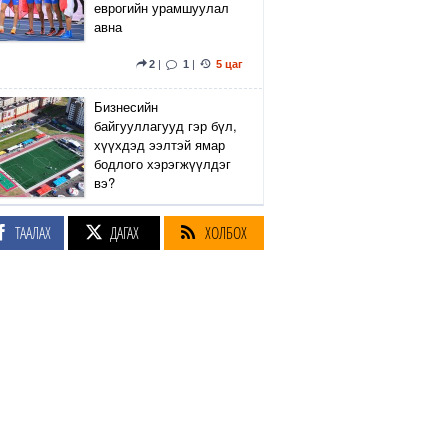
еврогийн урамшуулал
авна
2
|
1
|
5 цаг
Бизнесийн
байгууллагууд гэр бүл,
хүүхдэд ээлтэй ямар
бодлого хэрэгжүүлдэг
вэ?
4
|
2
|
5 цаг
ТААЛАХ
ДАГАХ
ХОЛБОХ
Сэтгүүлч Р.Эмүжин:
Талын Монголтой
хамтдаа хүчтэй л гэж
байна даа
360
|
6 цаг
Амралтын өдрүүдэд
Энхтайвны гүүрний
баруун, зүүн талын