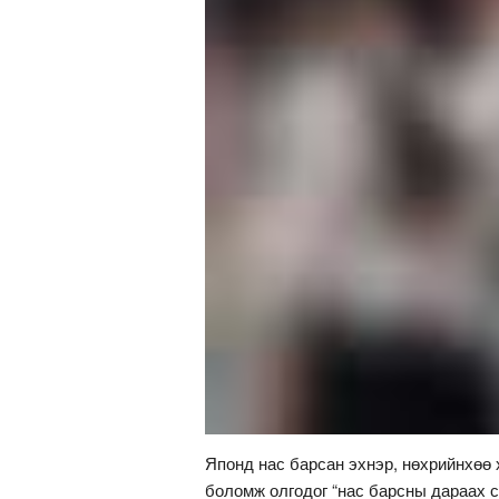
Японд нас барсан эхнэр, нөхрийнхөө 
боломж олгодог “нас барсны дараах 