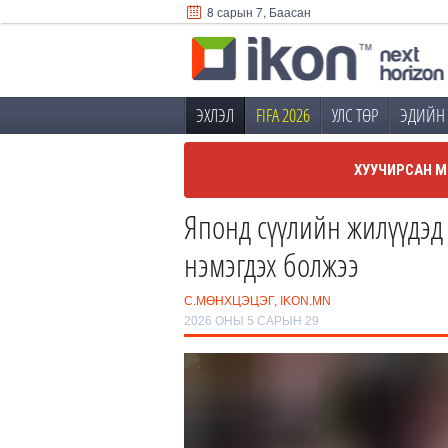
8 сарын 7, Баасан
ЭХЛЭЛ
FIFA 2026
УЛС ТӨР
ЭДИЙН 
ХУУЧИРСАН М
Японд сүүлийн жилүүдэд 
нэмэгдэх болжээ
С.МӨНХЦЭЦЭГ, IKON.MN
2026 ОНЫ 5 САРЫН 29