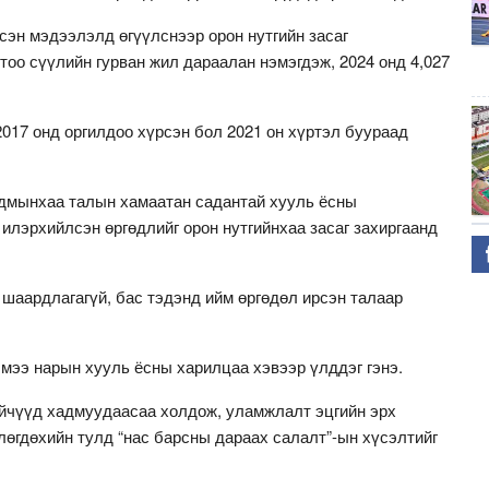
дсэн мэдээлэлд өгүүлснээр орон нутгийн засаг
тоо сүүлийн гурван жил дараалан нэмэгдэж, 2024 онд 4,027
2017 онд оргилдоо хүрсэн бол 2021 он хүртэл буураад
адмынхаа талын хамаатан садантай хууль ёсны
 илэрхийлсэн өргөдлийг орон нутгийнхаа засаг захиргаанд
шаардлагагүй, бас тэдэнд ийм өргөдөл ирсэн талаар
мээ нарын хууль ёсны харилцаа хэвээр үлддэг гэнэ.
эйчүүд хадмуудаасаа холдож, уламжлалт эцгийн эрх
өгдөхийн тулд “нас барсны дараах салалт”-ын хүсэлтийг