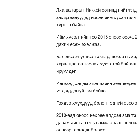
Лхагва гарагт Никкей сонинд нийтлэг
захиргаануудад ирсэн ийм хүсэлтийн 
хүрсэн байна.
Ийм хүсэлтийн тоо 2015 оноос өсөж, 
дахин өсөж эхэлжээ.
Бэлэвсэрч үлдсэн эхнэр, нөхөр нь х
харилцаагаа таслах хүсэлтэй байгааг
ирүүлдэг.
Ингэхэд хадам эцэг эхийн зөвшөөрөл 
мэдэгддэггүй юм байна.
Гэхдээ хүүхдүүд болон тэдний өвөө э
2010-аад оноос нөхрөө алдсан эмэгт
давамгайлсан ёс уламжлалаас чөлөөл
олноор гаргадаг болжээ.