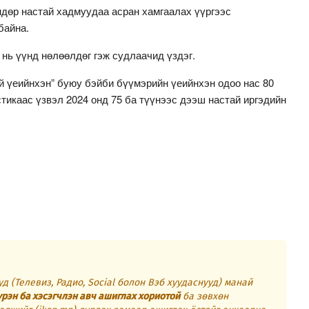
ндөр настай хадмуудаа асран хамгаалах үүргээс
байна.
нь үүнд нөлөөлдөг гэж судлаачид үздэг.
й үеийнхэн” буюу бэйби бүүмэрийн үеийнхэн одоо нас 80
тикаас үзвэл 2024 онд 75 ба түүнээс дээш настай иргэдийн
д (Телевиз, Радио, Social болон Вэб хуудаснууд) манай
үрэн ба хэсэгчлэн авч ашиглах хориотой
ба зөвхөн