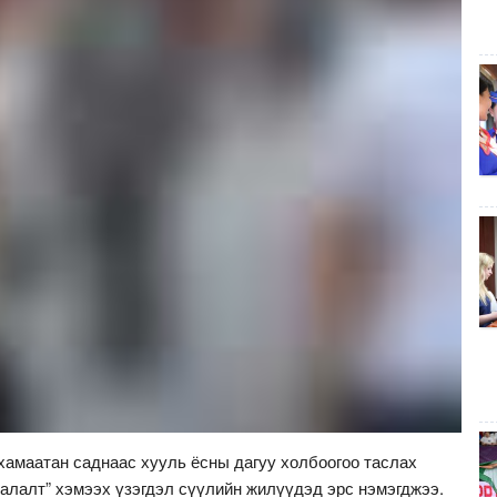
хамаатан саднаас хууль ёсны дагуу холбоогоо таслах
салалт” хэмээх үзэгдэл сүүлийн жилүүдэд эрс нэмэгджээ.