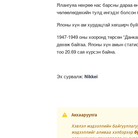
Ялангуяа нөхрөө нас барсны дараа ө
чөлөөлөгдөхийн тулд ингэдэг болсон 
Японы хүн ам хурдацтай хөгширч буй 
1947-1949 оны хооронд төрсөн “Данка
дөхөж байгаа. Японы хүн амын статис
тоо 20.69 сая хүрсэн байна.
Эх сурвалж:
Nikkei
Анхааруулга
Хэвлэл мэдээллийн байгууллагуу
мэдээллийг аливаа хэлбэрээр
б