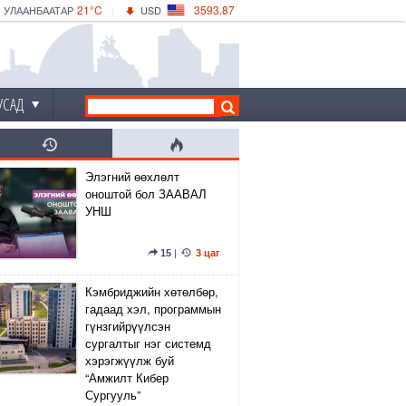
21°C
3593.87
УЛААНБААТАР
USD
|
26°C
ДАРХАН
532.66
CNY
23°C
ЭРДЭНЭТ
4141.04
EUR
УСАД
Элэгний өөхлөлт
оноштой бол ЗААВАЛ
УНШ
15
|
3 цаг
Кэмбриджийн хөтөлбөр,
гадаад хэл, программын
гүнзгийрүүлсэн
сургалтыг нэг системд
хэрэгжүүлж буй
“Амжилт Кибер
Сургууль”