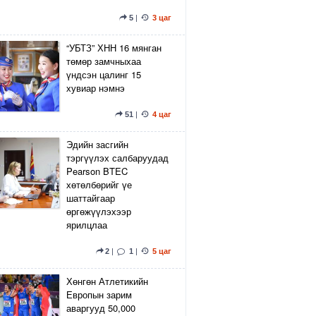
5
|
3 цаг
“УБТЗ” ХНН 16 мянган
төмөр замчныхаа
үндсэн цалинг 15
хувиар нэмнэ
51
|
4 цаг
Эдийн засгийн
тэргүүлэх салбаруудад
Pearson BTEC
хөтөлбөрийг үе
шаттайгаар
өргөжүүлэхээр
ярилцлаа
2
|
1
|
5 цаг
Хөнгөн Атлетикийн
Европын зарим
аваргууд 50,000