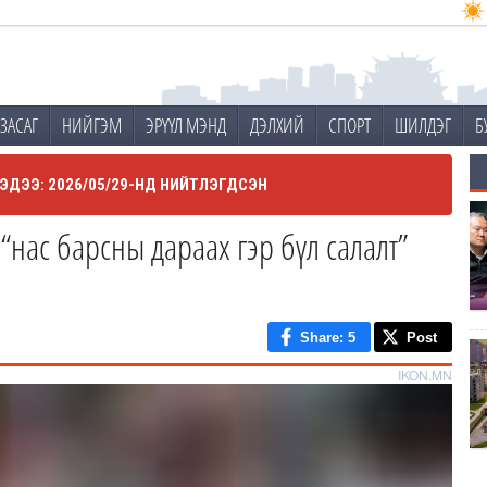
ЗАСАГ
НИЙГЭМ
ЭРҮҮЛ МЭНД
ДЭЛХИЙ
СПОРТ
ШИЛДЭГ
Б
ЭДЭЭ: 2026/05/29-НД НИЙТЛЭГДСЭН
“нас барсны дараах гэр бүл салалт”
Share
: 5
Post
IKON.MN