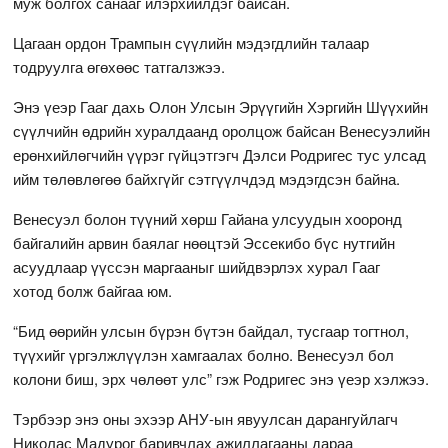
муж болгох санааг илэрхийлдэг байсан.
Цагаан ордон Трампын сүүлийн мэдэгдлийн талаар
тодруулга өгөхөөс татгалзжээ.
Энэ үеэр Гааг дахь Олон Улсын Эрүүгийн Хэргийн Шүүхийн
сүүлчийн өдрийн хуралдаанд оролцож байсан Венесуэлийн
ерөнхийлөгчийн үүрэг гүйцэтгэгч Дэлси Родригес тус улсад
ийм төлөвлөгөө байхгүйг сэтгүүлчдэд мэдэгдсэн байна.
Венесуэл болон түүний хөрш Гайана улсуудын хооронд
байгалийн арвин баялаг нөөцтэй Эссекибо бүс нутгийн
асуудлаар үүссэн маргааныг шийдвэрлэх хурал Гааг
хотод болж байгаа юм.
“Бид өөрийн улсын бүрэн бүтэн байдал, тусгаар тогтнол,
түүхийг үргэлжлүүлэн хамгаалах болно. Венесуэл бол
колони биш, эрх чөлөөт улс” гэж Родригес энэ үеэр хэлжээ.
Тэрбээр энэ оны эхээр АНУ-ын явуулсан дарангуйлагч
Николас Мадурог баривчлах ажиллагааны дараа