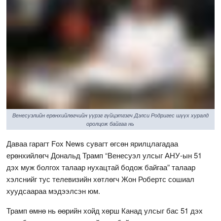
Венесуэлийн ерөнхийлөгчийн үүрэг гүйцэтгэгч Дэлси Родригес шүүх хуралд
оролцож байгаа нь
Даваа гарагт Fox News сувагт өгсөн ярилцлагадаа
ерөнхийлөгч Дональд Трамп “Венесуэл улсыг АНУ-ын 51
дэх муж болгох талаар нухацтай бодож байгаа” талаар
хэлснийг тус телевизийн хөтлөгч Жон Робертс сошиал
хуудсаараа мэдээлсэн юм.
Трамп өмнө нь өөрийн хойд хөрш Канад улсыг бас 51 дэх