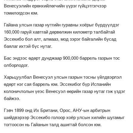
Венесуэлийн ерөнхийлөгчийн үүрэг гүйцэтгэгчээр
томилогдсон юм.
Гайана улсын газар нутгийн гуравны хоёрыг бүрдүүлдэг
160,000 гаруй хавтгай дөрвөлжин километр талбайтай
Эссекибо бол алт, алмааз, мод зэрэг байгалийн бусад
баялаг ихтэй бүс нутаг.
Бас эндээс өдөрт дунджаар 900,000 баррель газрын тос
олборлодог.
Харьцуулбал Венесуэл улсын газрын тосны үйлдвэрлэл
өдөрт нэг сая баррель юм. Эссекибог бүр Испанийн
колоничлолын үеэс Венесуэл өөрийн газар нутаг гэж үздэг
байжээ.
Гэвч 1899 онд Их Британи, Орос, АНУ-ын арбитрын
шийдвэрээр Эссекибо голоор хоёр улсын хилийн шугамыг
тогтоосон нь Гайанын талд ашигтай болсон юм.