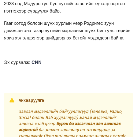
2023 онд Мадуро тус бүс нутгийг зэвсгийн хүчээр өөртөө
нэгтгэхээр сүрдүүлж байв.
Гааг хотод болсон шүүх хурлын үеэр Родригес зуун
дамжсан энэ газар нутгийн маргааныг шүүх биш улс төрийн
яриа хэлэлцээгээр шийдвэрлэх ёстойг мэдэгдсэн байна.
Эх сурвалж:
CNN
Анхааруулга
Хэвлэл мэдээллийн байгууллагууд (Телевиз, Радио,
Social болон Вэб хуудаснууд) манай мэдээллийг
аливаа хэлбэрээр
бүрэн ба хэсэгчлэн авч ашиглах
хориотой
ба зөвхөн зөвшилцсөн тохиолдолд эх
сурвалжийг (ikon.mn) дурдах замаар ашиглах ёстойг