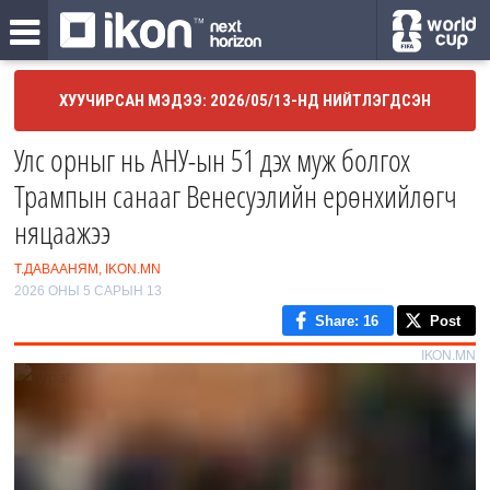
ХУУЧИРСАН МЭДЭЭ: 2026/05/13-НД НИЙТЛЭГДСЭН
Улс орныг нь АНУ-ын 51 дэх муж болгох
Трампын санааг Венесуэлийн ерөнхийлөгч
няцаажээ
Т.ДАВААНЯМ, IKON.MN
2026 ОНЫ 5 САРЫН 13
Share
: 16
Post
IKON.MN