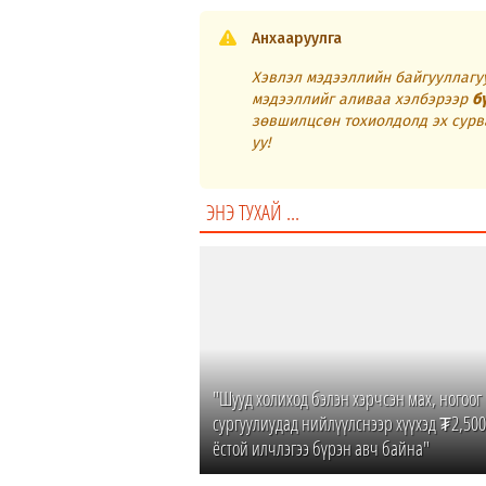
Анхааруулга
Хэвлэл мэдээллийн байгууллагуу
мэдээллийг аливаа хэлбэрээр
б
зөвшилцсөн тохиолдолд эх сурв
уу!
ЭНЭ ТУХАЙ ...
"Шууд холиход бэлэн хэрчсэн мах, ногоог
сургуулиудад нийлүүлснээр хүүхэд ₮2,500
ёстой илчлэгээ бүрэн авч байна"