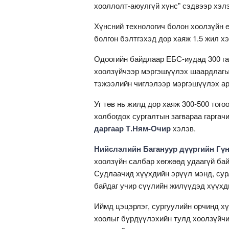
хооллолт-аюулгүй хүнс” сэдвээр хэл
Хүнсний технологич болон хоолзүйн е
болгон бэлтгэхэд дор хаяж 1.5 жил хэ
Одоогийн байдлаар ЕБС-иудад 300 га
хоолзүйчээр мэргэшүүлэх шаардлагы
тэжээлийн чиглэлээр мэргэшүүлэх арг
Уг төв нь жилд дор хаяж 300-500 тог
холбогдох сургалтын загвараа гаргачи
даргаар Т.Ням-Очир
хэлэв.
Нийслэлийн Багануур дүүргийн Гүн
хоолзүйн салбар хөгжөөд удаагүй бай
Судлаачид хүүхдийн эрүүл мэнд, сур
байдаг учир сүүлийн жилүүдэд хүүхд
Иймд цэцэрлэг, сургуулийн орчинд х
хоолыг бүрдүүлэхийн тулд хоолзүйчи