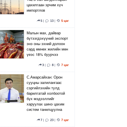
цахилгаан эрчим хүч
импортлов
5
|
13
|
5 цаг
Малын мах, дайвар
бүтээгдэхүүний экспорт
энэ оны эхний долоон
сард өмнөх жилийн мөн
үеэс 18% буурчээ
3
|
8
|
7 цаг
С.Амарсайхан: Орон
сууцны залилангаас
сэргийлэхийн тулд
барилгатай холбоотой
бүх мэдээллийг
харуулах шинэ цахим
систем танилцуулна
7
|
23
|
7 цаг