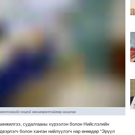
 агентлагийн онцгой зөвшөөрөлтэйгөөр ашиглав
инжилгээ, судалгааны хүрээлэн болон Нийслэлийн
двэрлэгч болон ханган нийлүүлэгч нар өнөөдөр “Эрүүл