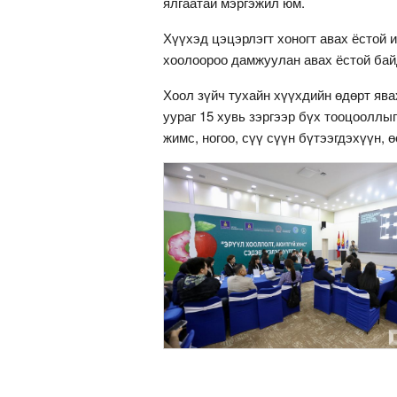
ялгаатай мэргэжил юм.
Хүүхэд цэцэрлэгт хоногт авах ёстой и
хоолоороо дамжуулан авах ёстой бай
Хоол зүйч тухайн хүүхдийн өдөрт явах
уураг 15 хувь зэргээр бүх тооцооллыг
жимс, ногоо, сүү сүүн бүтээгдэхүүн, ө