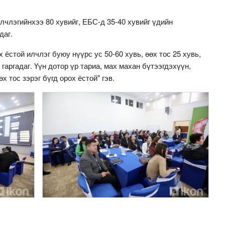
лчлэгийнхээ 80 хувийг, ЕБС-д 35-40 хувийг үдийн
даг.
 ёстой илчлэг буюу нүүрс ус 50-60 хувь, өөх тос 25 хувь,
 гаргадаг. Үүн дотор үр тариа, мах махан бүтээгдэхүүн,
өх тос зэрэг бүгд орох ёстой" гэв.