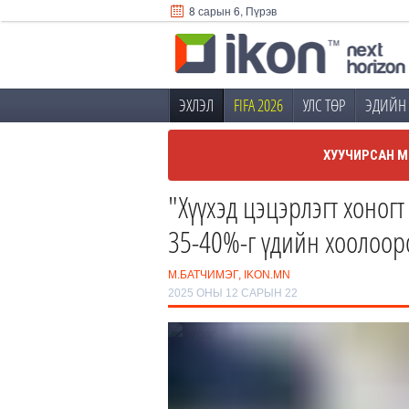
8 сарын 6, Пүрэв
ЭХЛЭЛ
FIFA 2026
УЛС ТӨР
ЭДИЙН 
ХУУЧИРСАН М
"Хүүхэд цэцэрлэгт хоногт
35-40%-г үдийн хоолоор
М.БАТЧИМЭГ, IKON.MN
2025 ОНЫ 12 САРЫН 22