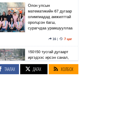
Олон улсын
математикийн 67 дугаар
олимпиадад амжилттай
оролцсон багш,
сурагчдаа урамшууллаа
16
|
7 цаг
150150 тусгай дугаарт
иргэдээс ирсэн санал,
гомдлыг нийслэлийн
эрх бүхий 23 албан
ТААЛАХ
ДАГАХ
ХОЛБОХ
тушаалтан хэрхэн
шийдвэрлэснийг
хянадаг болно
8
|
7 цаг
З.Төмөртөмөө: Хэн
нэгний харилцаа
хандлага, үл тоосон
байдлаас болж өргөдөл
нэмэгдэж байна