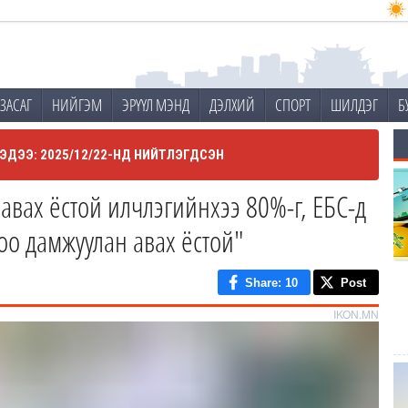
ЗАСАГ
НИЙГЭМ
ЭРҮҮЛ МЭНД
ДЭЛХИЙ
СПОРТ
ШИЛДЭГ
Б
ЭДЭЭ: 2025/12/22-НД НИЙТЛЭГДСЭН
 авах ёстой илчлэгийнхээ 80%-г, ЕБС-д
оо дамжуулан авах ёстой"
Share
: 10
Post
IKON.MN