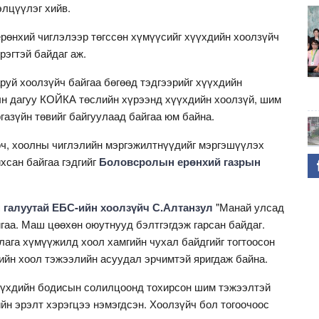
элцүүлэг хийв.
рөнхий чиглэлээр төгссөн хүмүүсийг хүүхдийн хоолзүйч
рэгтэй байдаг аж.
руй хоолзүйч байгаа бөгөөд тэдгээрийг хүүхдийн
н дагуу КОЙКА төслийн хүрээнд хүүхдийн хоолзүй, шим
азүйн төвийг байгуулаад байгаа юм байна.
ооч, хоолны чиглэлийн мэргэжилтнүүдийг мэргэшүүлэх
хсан байгаа гэдгийг
Боловсролын ерөнхий газрын
 галуутай ЕБС-ийн хоолзүйч С.Алтанзул
"Манай улсад
гаа. Маш цөөхөн оюутнууд бэлтгэгдэж гарсан байдаг.
лага хүмүүжилд хоол хамгийн чухал байдгийг тогтоосон
ийн хоол тэжээлийн асуудал эрчимтэй яригдаж байна.
үүхдийн бодисын солилцоонд тохирсон шим тэжээлтэй
йн эрэлт хэрэгцээ нэмэгдсэн. Хоолзүйч бол тогоочоос