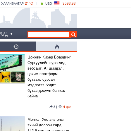
21°C
3593.93
УЛААНБААТАР
USD
|
24°C
ДАРХАН
532.39
CNY
21°C
ЭРДЭНЭТ
4149.01
EUR
УСАД
Цонжин Кибер Боардинг
Сургуулийн сурагчид
вебсайт, AI шийдэл,
цахим платформ
бүтээж, сурсан
мэдлэгээ бодит
бүтээгдэхүүн болгож
байна
8
|
4 цаг
Монгол Улс энэ оны
эхний долоон сард
142.6 сая ам.долларын