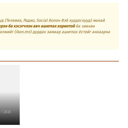
д (Телевиз, Радио, Social болон Вэб хуудаснууд) манай
үрэн ба хэсэгчлэн авч ашиглах хориотой
ба зөвхөн
алжийг (ikon.mn) дурдах замаар ашиглах ёстойг анхаарна
-т авах