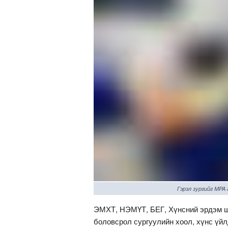
Гэрэл зургийг MPA
ЭМХТ, НЭМҮТ, БЕГ, Хүнсний эрдэм ш
боловсрол сургуулийн хоол, хүнс үйл