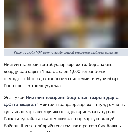
Гэрэл зургийг MPA агентлагийн онцгой зөвшөөрөлтэйгөөр ашиглав
Нийтийн тээврийн автобусаар зорчих төлбөр энэ оны
хоёрдугаар сарын 1-нээс эхлэн 1,000 төгрөг болж
нэмэгдсэн. Ингэхдээ төлбөрийн системийг илүү хялбар
болгосон гэж танилцууллаа.
Энэ тухай
Нийтийн тээврийн бодлогын газрын дарга
Д.Отгонжаргал "
Нийтийн тээврээр зорчихын тулд өмнө нь
тусгайлан карт авч зорчихоос гадна арилжааны гурван
банкны тусгайлсан карт уншихаас өөр карт уншдаггүй
байсан. Шинэ төлбөрийн систем нэвтэрснээр бүх банкны