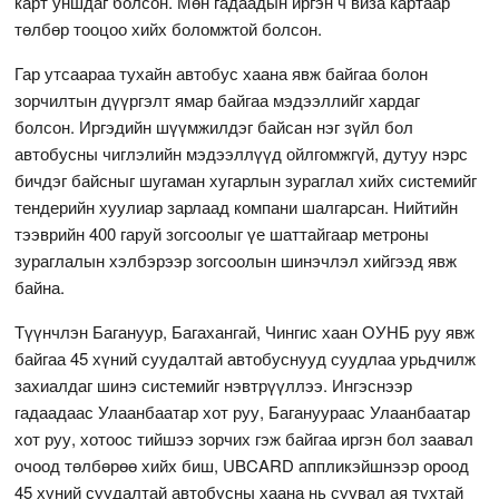
карт уншдаг болсон. Мөн гадаадын иргэн ч виза картаар
төлбөр тооцоо хийх боломжтой болсон.
Гар утсаараа тухайн автобус хаана явж байгаа болон
зорчилтын дүүргэлт ямар байгаа мэдээллийг хардаг
болсон. Иргэдийн шүүмжилдэг байсан нэг зүйл бол
автобусны чиглэлийн мэдээллүүд ойлгомжгүй, дутуу нэрс
бичдэг байсныг шугаман хугарлын зураглал хийх системийг
тендерийн хуулиар зарлаад компани шалгарсан. Нийтийн
тээврийн 400 гаруй зогсоолыг үе шаттайгаар метроны
зураглалын хэлбэрээр зогсоолын шинэчлэл хийгээд явж
байна.
Түүнчлэн Багануур, Багахангай, Чингис хаан ОУНБ руу явж
байгаа 45 хүний суудалтай автобуснууд суудлаа урьдчилж
захиалдаг шинэ системийг нэвтрүүллээ. Ингэснээр
гадаадаас Улаанбаатар хот руу, Багануураас Улаанбаатар
хот руу, хотоос тийшээ зорчих гэж байгаа иргэн бол заавал
очоод төлбөрөө хийх биш, UBCARD аппликэйшнээр ороод
45 хүний суудалтай автобусны хаана нь суувал ая тухтай