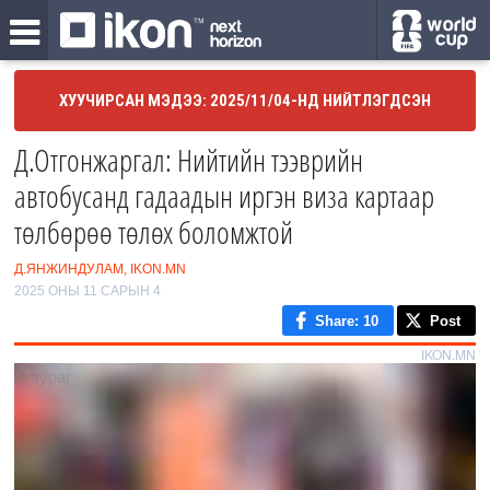
ХУУЧИРСАН МЭДЭЭ: 2025/11/04-НД НИЙТЛЭГДСЭН
Д.Отгонжаргал: Нийтийн тээврийн
автобусанд гадаадын иргэн виза картаар
төлбөрөө төлөх боломжтой
Д.ЯНЖИНДУЛАМ, IKON.MN
2025 ОНЫ 11 САРЫН 4
Share
: 10
Post
IKON.MN