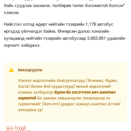
байх суудлаа захиалж, төлбөрөө төлөх боломжтой болсон"
хэмээв.
Нийслэл хотод өдөрт нийтийн тээврийн 1,178 автобус
иргэдэд үйлчилдэг байна. Өнгөрсөн долоо хоногийн
хугацаанд нийтийн тээврийн автобусаар 3,663,951 удаагийн
зорчилт хийгджээ.
Анхааруулга
Хэвлэл мэдээллийн байгууллагууд (Телевиз, Радио,
Social болон Вэб хуудаснууд) манай мэдээллийг
аливаа хэлбэрээр
бүрэн ба хэсэгчлэн авч ашиглах
хориотой
ба зөвхөн зөвшилцсөн тохиолдолд эх
сурвалжийг (ikon.mn) дурдах замаар ашиглах ёстойг
анхаарна уу!
ЭНЭ ТУХАЙ ...