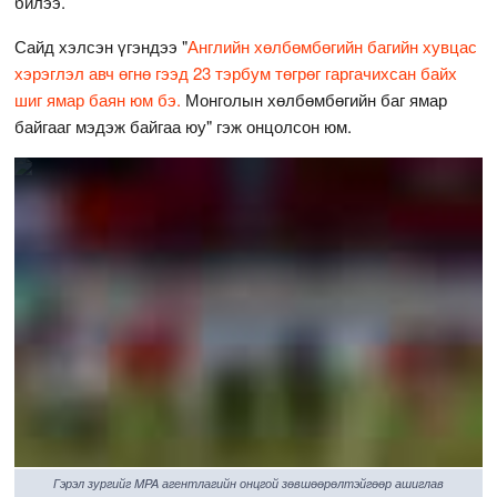
билээ.
Сайд хэлсэн үгэндээ "
Английн хөлбөмбөгийн багийн хувцас
хэрэглэл авч өгнө гээд 23 тэрбум төгрөг гаргачихсан байх
шиг ямар баян юм бэ.
Монголын хөлбөмбөгийн баг ямар
байгааг мэдэж байгаа юу" гэж онцолсон юм.
Гэрэл зургийг MPA агентлагийн онцгой зөвшөөрөлтэйгөөр ашиглав