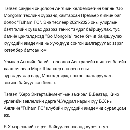
Тэгвэл сайдын онцолсон Английн хөлбөмбөгийн баг нь "Go
Mongolia" төслийн хүрээнд хамтарсан Премьер лигийн баг
болох "Fulham FC". Энэ төслөөр 2024-2025 оны улирлын
бэлтгэлийн хувцас дээрээ таних тэмдэг байршуулах, тус
багийн цэнгэлдэхэд "Go Mongolia" гэсэн бичиг байршуулах,
хүүхдийн академид нь хүүхдүүд сонгон шалгаруулах зэрэг
хөтөлбөр багтсан юм.
Улмаар Английн багийг төлөөлөн Австралийн шигшээ багийн
хаалгач асан Марк Шварцер өнгөрсөн оны
зургаадугаар сард Монголд ирж, сонгон шалгаруулалт
зохион байгуулсан билээ.
Тэгвэл "Херо Энтертайнмент"-ын захирал Б.Баатар, Кино
урлагийн зөвлөлийн дарга Ч.Ундрал нарын хүү Б.Х нь
Английн "Fulham FC" клубийн хүүхдийн академид суралцсан
аж.
Б.Х мэргэжлийн гэрээ байгуулах насанд хүрсэн тул