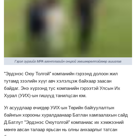
Гэрэл зургийг MPA агентлагийн онцгой зөвшөөрөлтэйгөөр ашиглав
"Эрдэнэс Оюу Толгой" компанийн гэрээнд долоон жил
тутамд зээлийн хүүг авч хэлэлцэж байхаар заасан
байдаг. Энэ хүрээнд тус компанийн гэрээтэй Улсын Их
Хурал (УИХ)-ын гишүүд танилцсан юм.
Уг асуудлаар өчигдөр УИХ-ын Төрийн байгуулалтын
байнгын хорооны хуралдаанаар Батлан хамгаалахын сайд
Д.Батлут "Эрдэнэс Оюутолгой" компаниас их хэмжээний
мөнгө авсан талаар ярьсан нь олны анхаарлыг татсан