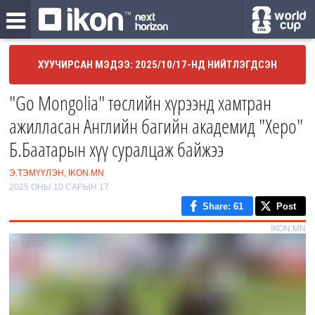
ХУУЧИРСАН МЭДЭЭ: 2025/10/17-НД НИЙТЛЭГДСЭН
"Go Mongolia" төслийн хүрээнд хамтран
ажилласан Английн багийн академид "Херо"
Б.Баатарын хүү суралцаж байжээ
Э.ТЭМҮҮЛЭН, IKON.MN
2025 ОНЫ 10 САРЫН 17
Share
: 61
Post
IKON.MN