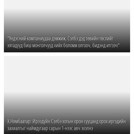
"Үндэсний компаниудаа дэмжиж, Сэлбэ дэд төвийн төслийг
хятадууд биш монголчууд хийх боломж олгооч, бидэнд итгээч"
Х.Нямбаатар: Ирээдүйн Сэлбэ хотын орон сууцанд орох иргэдийн
захиалгыг наймдугаар сарын 1-нээс авч эхэлнэ