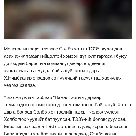
Монополын эсрэг газраас Сэлбэ хотын ТЭЗҮ, худалдан
авах ажиллагааг нийцэлтэй хэмээн дүгнэлт гаргасан буюу
дотоодын барилгын компаниудын өрсөлдөөнийг
хязгаарласан асуудал байгаагүйг хотын дарга
Х.Нямбаатар өнөөдөр сэтгүүлчдийн асуултад хариулах
үеэрээ хэллээ.
Үргэлжлүүлэн тэрбээр “Намайг хотын даргаар
томилогдохоос өмнө хотод нэг ч том төсөл байгаагүй. Хотын
дарга болоод Сэлбэ хот төслийн газрыг чөлөөлүүлсэн.
Холбогдох хуулийг батлуулсан. ТЭЗҮ-ийг боловсруулсан.
Европын зах зээлд ТЭЗҮ-ээ танилцуулж, хөрөнгө босгосон.
Барилгачдын холбооныхныг шаардахад Сэлбэ хотын