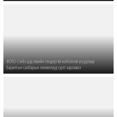
ФОТО: Сэлбэ дэд төвийн тендертэй холбоотой асуудлаар
барилгын салбарын төлөөллүүд суулт зарлажээ