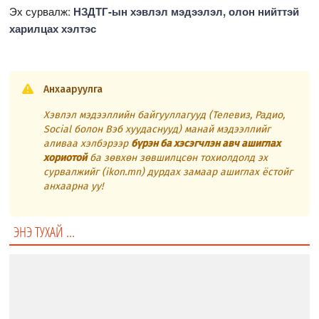
Эх сурвалж:
НЗДТГ-ын хэвлэл мэдээлэл, олон нийттэй
харилцах хэлтэс
Анхааруулга
Хэвлэл мэдээллийн байгууллагууд (Телевиз, Радио,
Social болон Вэб хуудаснууд) манай мэдээллийг
аливаа хэлбэрээр
бүрэн ба хэсэгчлэн авч ашиглах
хориотой
ба зөвхөн зөвшилцсөн тохиолдолд эх
сурвалжийг (ikon.mn) дурдах замаар ашиглах ёстойг
анхаарна уу!
ЭНЭ ТУХАЙ ...