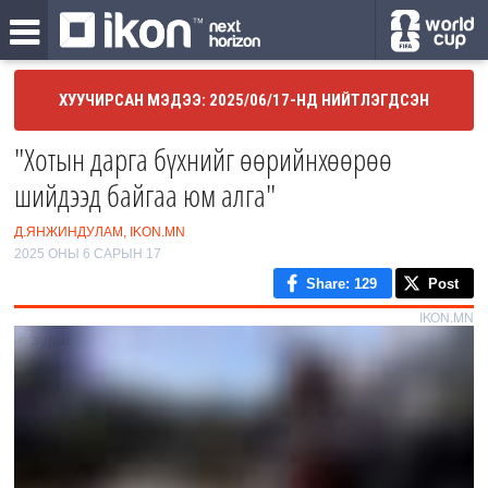
ХУУЧИРСАН МЭДЭЭ: 2025/06/17-НД НИЙТЛЭГДСЭН
"Хотын дарга бүхнийг өөрийнхөөрөө
шийдээд байгаа юм алга"
Д.ЯНЖИНДУЛАМ, IKON.MN
2025 ОНЫ 6 САРЫН 17
Share
: 129
Post
IKON.MN