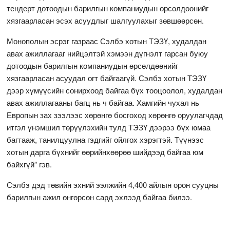
тендерт дотоодын барилгын компаниудын өрсөлдөөнийг
хязгаарласан эсэх асуудлыг шалгуулахыг зөвшөөрсөн.
Монополын эсрэг газраас Сэлбэ хотын ТЭЗҮ, худалдан
авах ажиллагааг нийцэлтэй хэмээн дүгнэлт гарсан буюу
дотоодын барилгын компаниудын өрсөлдөөнийг
хязгаарласан асуудал огт байгаагүй. Сэлбэ хотын ТЭЗҮ
дээр хүмүүсийн сонирхоод байгаа бүх тооцоолол, худалдан
авах ажиллагааны багц нь ч байгаа. Хамгийн чухал нь
Европын зах зээлээс хөрөнгө босгоход хөрөнгө оруулагчдад
итгэл үнэмшил төрүүлэхийн тулд ТЭЗҮ дээрээ бүх юмаа
багтааж, танилцуулна гэдгийг ойлгох хэрэгтэй. Түүнээс
хотын дарга бүхнийг өөрийнхөөрөө шийдээд байгаа юм
байхгүй” гэв.
Сэлбэ дэд төвийн эхний ээлжийн 4,400 айлын орон сууцны
барилгын ажил өнгөрсөн сард эхлээд байгаа билээ.