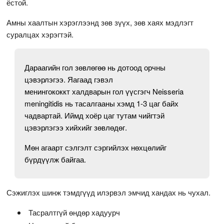
ёстой.
Амны хаалтын хэрэглээнд зөв зүүх, зөв хаях мэдлэгт
суралцах хэрэгтэй.
Дараагийн гол зөвлөгөө нь дотоод орчны
цэвэрлэгээ. Яагаад гэвэл
менингококкт халдварын гол үүсгэгч Neisseria
meningitidis нь тасалгааны хэмд 1-3 цаг байх
чадвартай. Иймд хоёр цаг тутам чийгтэй
цэвэрлэгээ хийхийг зөвлөдөг.
Мөн агаарт сэлгэлт сэргийлэх нөхцөлийг
бүрдүүлж байгаа.
Сэжиглэх шинж тэмдгүүд илэрвэл эмчид хандах нь чухал.
Тасралтгүй өндөр хадуурч