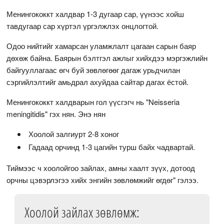
Менингококкт халдвар 1-3 дугаар сар, үүнээс хойш
тавдугаар сар хүртэл үргэлжлэх онцлогтой.
Одоо нийтийг хамарсан уламжлалт цагаан сарын баяр
дөхөж байна. Баярын бэлтгэл ажлыг хийхдээ мэргэжлийн
байгууллагаас өгч буй зөвлөгөөг дагаж урьдчилан
сэргийлэлтийг амьдрал ахуйдаа сайтар дагах ёстой.
Менингококкт халдварын гол үүсгэгч нь "Neisseria
meningitidis" гэх нян. Энэ нян
Хоолой залгиурт 2-8 хоног
Гадаад орчинд 1-3 цагийн турш байх чадвартай.
Тиймээс ч хоолойгоо зайлах, амны хаалт зүүх, дотоод
орчны цэвэрлэгээ хийх энгийн зөвлөмжийг өгдөг" гэлээ.
Хоолой зайлах зөвлөмж: