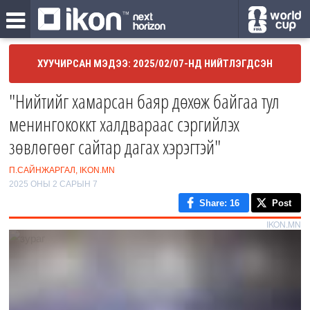
ХУУЧИРСАН МЭДЭЭ: 2025/02/07-НД НИЙТЛЭГДСЭН
"Нийтийг хамарсан баяр дөхөж байгаа тул
менингококкт халдвараас сэргийлэх
зөвлөгөөг сайтар дагах хэрэгтэй"
П.САЙНЖАРГАЛ, IKON.MN
2025 ОНЫ 2 САРЫН 7
Share
: 16
Post
IKON.MN