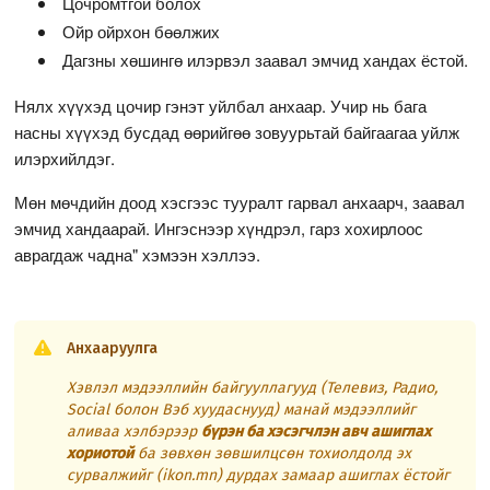
Цочромтгой болох
Ойр ойрхон бөөлжих
Дагзны хөшингө илэрвэл заавал эмчид хандах ёстой.
Нялх хүүхэд цочир гэнэт уйлбал анхаар. Учир нь бага
насны хүүхэд бусдад өөрийгөө зовуурьтай байгаагаа уйлж
илэрхийлдэг.
Мөн мөчдийн доод хэсгээс тууралт гарвал анхаарч, заавал
эмчид хандаарай. Ингэснээр хүндрэл, гарз хохирлоос
аврагдаж чадна" хэмээн хэллээ.
Анхааруулга
Хэвлэл мэдээллийн байгууллагууд (Телевиз, Радио,
Social болон Вэб хуудаснууд) манай мэдээллийг
аливаа хэлбэрээр
бүрэн ба хэсэгчлэн авч ашиглах
хориотой
ба зөвхөн зөвшилцсөн тохиолдолд эх
сурвалжийг (ikon.mn) дурдах замаар ашиглах ёстойг