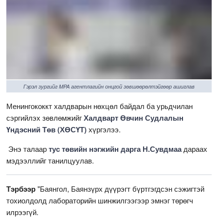
Гэрэл зургийг MPA агентлагийн онцгой зөвшөөрөлтэйгөөр ашиглав
Менингококкт халдварын нөхцөл байдал ба урьдчилан
сэргийлэх зөвлөмжийг
Халдварт Өвчин Судлалын
Үндэсний Төв (ХӨСҮТ)
хүргэлээ.
Энэ талаар
тус төвийн нэгжийн дарга Н.Сувдмаа
дараах
мэдээллийг танилцуулав.
Тэрбээр
"Баянгол, Баянзүрх дүүрэгт бүртгэгдсэн сэжигтэй
тохиолдолд лабораторийн шинжилгээгээр эмнэг төрөгч
илрээгүй.