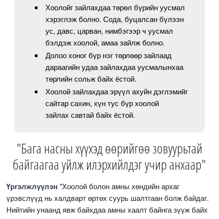
Хоолойг зайлахдаа төрөл бүрийн уусмал
хэрэглэж болно. Сода, буцалсан бүлээн
ус, давс, царван, нимбэгээр ч уусмал
бэлдэж хоолой, амаа зайлж болно.
Долоо хоног бүр нэг төрлөөр зайлаад
дараагийн удаа зайлахдаа уусмалынхаа
төрлийн сольж байх ёстой.
Хоолой зайлахдаа эрүүл ахуйн дэглэмийг
сайтар сахин, хүн тус бүр хоолой
зайлах савтай байх ёстой.
"Бага насны хүүхэд өөрийгөө зовуурьтай
байгаагаа уйлж илэрхийлдэг учир анхаар"
Үргэлжлүүлэн
"Хоолой болон амны хөндийн архаг
үрэвслүүд нь халдварт өртөх суурь шалтгаан болж байдаг.
Нийтийн унаанд явж байхдаа амны хаалт байнга зүүж байх