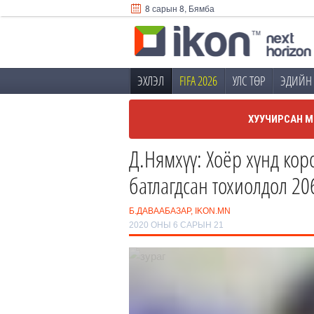
8 сарын 8, Бямба
ЭХЛЭЛ
FIFA 2026
УЛС ТӨР
ЭДИЙН 
ХУУЧИРСАН М
Д.Нямхүү: Хоёр хүнд ко
батлагдсан тохиолдол 20
Б.ДАВААБАЗАР, IKON.MN
2020 ОНЫ 6 САРЫН 21