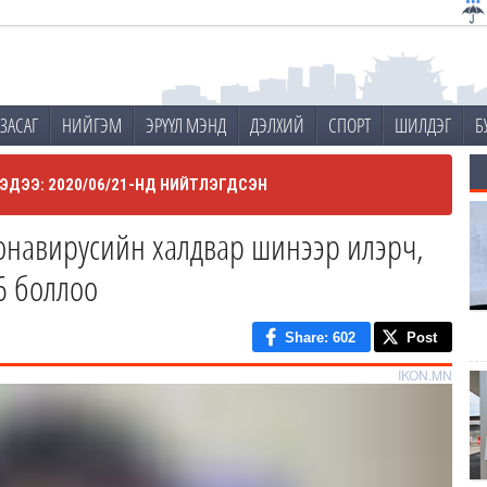
ЗАСАГ
НИЙГЭМ
ЭРҮҮЛ МЭНД
ДЭЛХИЙ
СПОРТ
ШИЛДЭГ
Б
ЭДЭЭ: 2020/06/21-НД НИЙТЛЭГДСЭН
ронавирусийн халдвар шинээр илэрч,
6 боллоо
Share
: 602
Post
IKON.MN