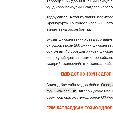
Тэрбээр "Өчигдөр ХӨСҮТ-ийн вирус с
хүнд коронавирусийн халдвар илрээгү
Тодруулбал, Алтанбулагийн боомтоор 
Франкфуртын онгоцоор ирсэн 80 наст
эмчилгээнд орсон байгаа.
Бусад шинжилгээний хувьд зургааду
онгоцоор ирсэн 260 хүний шинжилгээ 
сонгон авч 13 сорьцод хийсэн шинжил
есөн хүний давтан шинжилгээ хийсэн.
тээврийн жолоочийн шинжилгээг хийс
ӨНӨӨДӨР ДОЛООН ХҮН ЭДГ
Бидэнд бас сайн мэдээ байна.
Өнөөдө
руу шилжлээ.
Эдгээр хүмүүс маан
боомтоор орж оюутнууд болон ОХУ-аа
"206 БАТЛАГДСАН ТОХИОЛДЛОО