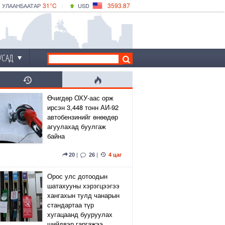
31°C
3593.87
УЛААНБААТАР
USD
|
33°C
ДАРХАН
532.66
CNY
30°C
ЭРДЭНЭТ
4141.04
EUR
УСАД
Өчигдөр ОХУ-аас орж
ирсэн 3,448 тонн АИ-92
автобензинийг өнөөдөр
агуулахад буулгаж
байна
20
|
26
|
4 цаг
Орос улс дотоодын
шатахууны хэрэгцээгээ
хангахын тулд чанарын
стандартаа түр
хугацаанд бууруулах
шийдвэр гаргажээ