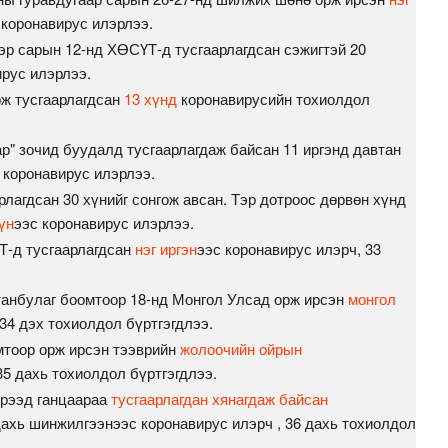
 коронавирус илэрлээ.
ээр сарын 12-нд ХӨСҮТ-д тусгаарлагдсан сэжигтэй 20
рус илэрлээ.
рж тусгаарлагдсан
13 хүнд
коронавирусийн тохиолдол
ар" зочид буудалд тусгаарлагдаж байсан 11 иргэнд давтан
 коронавирус илэрлээ.
рлагдсан 30 хүнийг сонгож авсан. Тэр дотроос дөрвөн хүнд
үн
ээс коронавирус илэрлээ.
Т-д тусгаарлагдсан
нэг иргэн
ээс коронавирус илэрч, 33
танбулаг боомтоор 18-нд Монгол Улсад орж ирсэн
монгол
34 дэх тохиолдол бүртгэгдлээ.
мтоор орж ирсэн тээврийн
жолоочийн ойрын
35 дахь тохиолдол бүртгэгдлээ.
ирээд ганцаараа
тусгаарлагдан хянагдаж байсан
дахь шинжилгээнээс коронавирус илэрч , 36 дахь тохиолдол