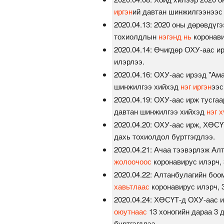
иргэн
ий давтан шинжилгээнээс
2020.04.13: 2020 оны дөрөвдүг
тохиолдлын
нэгэнд нь
коронави
2020.04.14: Өчигдөр ОХУ-аас и
илэрлээ.
2020.04.16: ОХУ-аас ирээд "Ам
шинжилгээ хийхэд
нэг иргэн
ээс
2020.04.19: ОХУ-аас ирж тусгаа
давтан шинжилгээ хийхэд
нэг х
2020.04.20: ОХУ-аас ирж, ХӨСҮ
дахь тохиолдол бүртгэгдлээ.
2020.04.21: Ачаа тээвэрлэж Ал
жолоочоос
коронавирус илэрч, 
2020.04.22: Алтанбулагийн боо
хавьтлаас
коронавирус илэрч, 
2020.04.24: ХӨСҮТ-д ОХУ-аас 
оюутнаас
13 хоногийн дараа 3 
бүртгэгдлээ.