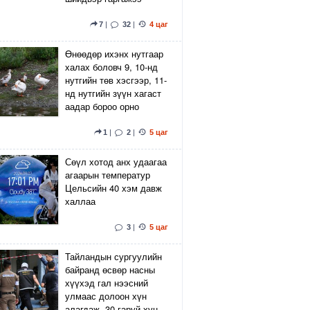
7
|
32
|
4 цаг
Өнөөдөр ихэнх нутгаар
халах боловч 9, 10-нд
нутгийн төв хэсгээр, 11-
нд нутгийн зүүн хагаст
аадар бороо орно
1
|
2
|
5 цаг
Сөүл хотод анх удаагаа
агаарын температур
Цельсийн 40 хэм давж
халлаа
3
|
5 цаг
Тайландын сургуулийн
байранд өсвөр насны
хүүхэд гал нээсний
улмаас долоон хүн
алагдаж, 30 гаруй хүн