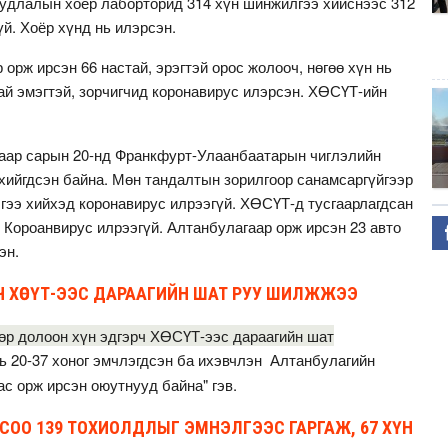
удлалын хоёр лаборторид 314 хүн шинжилгээ хийснээс 312
й. Хоёр хүнд нь илэрсэн.
орж ирсэн 66 настай, эрэгтэй орос жолооч, нөгөө хүн нь
ай эмэгтэй, зорчигчид коронавирус илэрсэн. ХӨСҮТ-ийн
гаар сарын 20-нд Франкфурт-Улаанбаатарын чиглэлийн
хийгдсэн байна. Мөн тандалтын зорилгоор санамсаргүйгээр
гээ хийхэд коронавирус илрээгүй. ХӨСҮТ-д тусгаарлагдсан
 Короанвирус илрээгүй. Алтанбулагаар орж ирсэн 23 авто
эн.
ЭРЧ ХӨСҮТ-ЭЭС ДАРААГИЙН ШАТ РУУ ШИЛЖЖЭЭ
р долоон хүн эдгэрч ХӨСҮТ-ээс дараагийн шат
ь 20-37 хоног эмчлэгдсэн ба ихэвчлэн Алтанбулагийн
с орж ирсэн оюутнууд байна" гэв.
СОО 139 ТОХИОЛДЛЫГ ЭМНЭЛГЭЭС ГАРГАЖ, 67 ХҮН