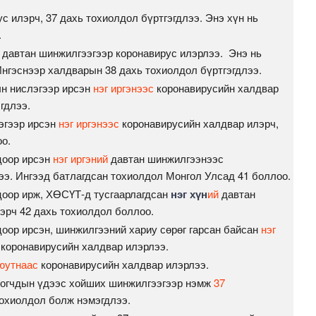
с илэрч, 37 дахь тохиолдол бүртгэгдлээ. Энэ хүн нь
.
 давтан шинжилгээгээр коронавирус илэрлээ. Энэ нь
нгэснээр халдварын 38 дахь тохиолдол бүртгэгдлээ.
ын нислэгээр ирсэн
нэг иргэнээс
коронавирусийн халдвар
гдлээ.
эгээр ирсэн
нэг иргэнээс
коронавирусийн халдвар илэрч,
о.
цоор ирсэн
нэг иргэний
давтан шинжилгээнээс
ээ. Ингээд батлагдсан тохиолдол Монгол Улсад 41 боллоо.
цоор ирж, ХӨСҮТ-д тусгаарлагдсан
нэг хүн
ий
давтан
эрч 42 дахь тохиолдол боллоо.
цоор ирсэн, шинжилгээний хариу сөрөг гарсан байсан
нэг
коронавирусийн халдвар илэрлээ.
юутнаас
коронавирусийн халдвар илэрлээ.
нсогчдын үдээс хойших шинжилгээгээр нэмж
37
тохиолдол болж нэмэгдлээ.