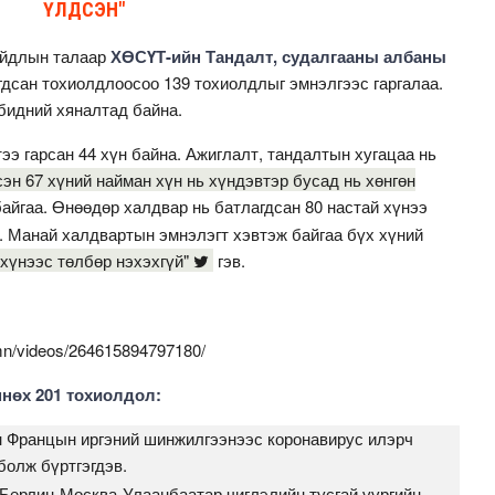
ҮЛДСЭН"
айдлын талаар
ХӨСҮТ-ийн Тандалт, судалгааны албаны
гдсан тохиолдлоосоо 139 тохиолдлыг эмнэлгээс гаргалаа.
бидний хяналтад байна.
ээ гарсан 44 хүн байна. Ажиглалт, тандалтын хугацаа нь
эн 67 хүний найман хүн нь хүндэвтэр бусад нь хөнгөн
байгаа. Өнөөдөр халдвар нь батлагдсан 80 настай хүнээ
. Манай халдвартын эмнэлэгт хэвтэж байгаа бүх хүний
хүнээс төлбөр нэхэхгүй"
гэв.
n/videos/264615894797180/
нөх 201 тохиолдол:
эн Францын иргэний шинжилгээнээс коронавирус илэрч
болж бүртгэгдэв.
 Берлин-Москва-Улаанбаатар чиглэлийн тусгай үүргийн