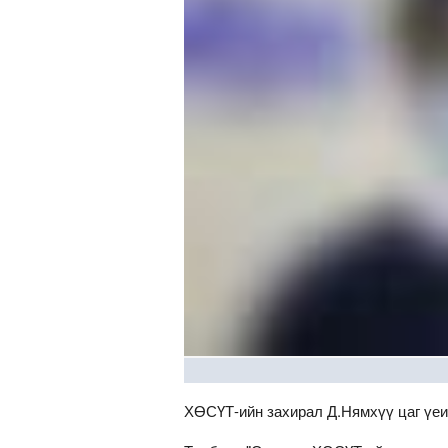
ХӨСҮТ-ийн захирал Д.Нямхүү цаг үе