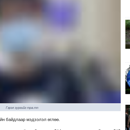
Гэрэл зургийг mpa.mn
ийн байдлаар мэдээлэл өглөө.