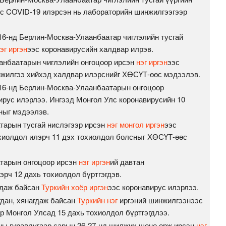
с COVID-19 илэрсэн нь лабораторийн шинжилгээгээр
 16-нд Берлин-Москва-Улаанбаатар чиглэлийн тусгай
эг иргэн
ээс коронавирусийн халдвар илрэв.
аанбаатарын чиглэлийн онгоцоор ирсэн
нэг иргэн
ээс
жилгээ хийхэд халдвар илэрснийг ХӨСҮТ-өөс мэдээлэв.
 16-нд Берлин-Москва-Улаанбаатарын онгоцоор
ирус илэрлээ. Ингээд Монгол Улс коронавирусийн 10
ныг мэдээлэв.
тарын тусгай нислэгээр ирсэн
нэг монгол иргэн
ээс
хиолдол илэрч 11 дэх тохиолдол болсныг ХӨСҮТ-өөс
атарын онгоцоор ирсэн
нэг иргэн
ий давтан
рч 12 дахь тохиолдол бүртгэгдэв.
гдаж байсан
Туркийн хоёр иргэн
ээс коронавирус илэрлээ.
гдан, хянагдаж байсан
Туркийн нэг
иргэний шинжилгээнээс
р Монгол Улсад 15 дахь тохиолдол бүртгэгдлээ.
оны гуравдугаар сарын 26-27-нд шилжих шөнө орж ирсэн
нэг