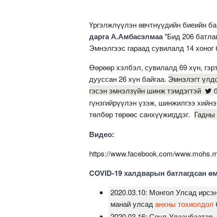
Үргэлжлүүлэн өвчтнүүдийн биеийн б
дарга А.Амбасэлмаа
"Бид 206 батла
Эмнэлгээс гараад сувилалд 14 хоног 
Өөрөөр хэлбэл, сувилалд 69 хүн, гэрт
дууссан 26 хүн байгаа.
Эмнэлэгт үлдс
гэсэн эмнэлзүйн шинж тэмдэгтэй
гүнзгийрүүлэн үзэж, шинжилгээ хийнэ
төлбөр төрөөс санхүүжигддэг.
Гадны 
Видео:
https://www.facebook.com/www.mohs.m
COVID-19 халдварын батлагдсан өм
2020.03.10: Монгол Улсад ирс
манай улсад
анхны тохиолдол
2020.03.16: Сөүл-Улаанбаатар,