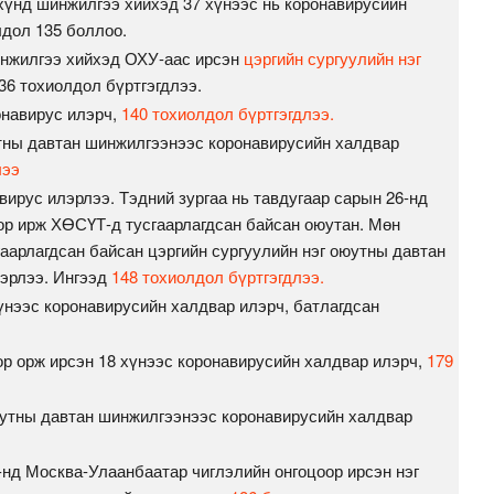
 хүнд шинжилгээ хийхэд 37 хүнээс нь коронавирусийн
лдол 135 боллоо.
инжилгээ хийхэд ОХУ-аас ирсэн
цэргийн сургуулийн нэг
36 тохиолдол бүртгэгдлээ.
онавирус илэрч,
140 тохиолдол бүртгэгдлээ.
утны давтан шинжилгээнээс коронавирусийн халдвар
лээ
вирус илэрлээ. Тэдний зургаа нь тавдугаар сарын 26-нд
р ирж ХӨСҮТ-д тусгаарлагдсан байсан оюутан. Мөн
гаарлагдсан байсан цэргийн сургуулийн нэг оюутны давтан
эрлээ. Ингээд
148 тохиолдол бүртгэгдлээ.
хүнээс коронавирусийн халдвар илэрч, батлагдсан
ор орж ирсэн 18 хүнээс коронавирусийн халдвар илэрч,
179
оюутны давтан шинжилгээнээс коронавирусийн халдвар
6-нд Москва-Улаанбаатар чиглэлийн онгоцоор ирсэн нэг