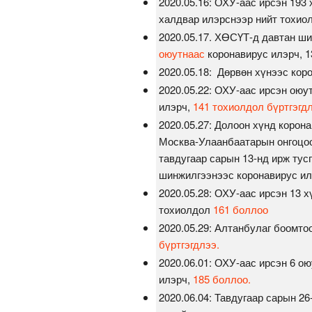
2020.05.16: ОХУ-аас ирсэн 193
халдвар илэрснээр нийт тохио
2020.05.17. ХӨСҮТ-д давтан ш
оюутнаас
коронавирус илэрч, 1
2020.05.18: Дөрвөн хүнээс кор
2020.05.22: ОХУ-аас ирсэн ою
илэрч,
141 тохиолдол бүртгэгд
2020.05.27: Долоон хүнд корона
Москва-Улаанбаатарын онгоцоо
тавдугаар сарын 13-нд ирж тус
шинжилгээнээс коронавирус ил
2020.05.28: ОХУ-аас ирсэн 13 
тохиолдол
161 боллоо
2020.05.29: Алтанбулаг боомто
бүртгэгдлээ.
2020.06.01: ОХУ-аас ирсэн 6 
илэрч,
185 боллоо.
2020.06.04: Тавдугаар сарын 2