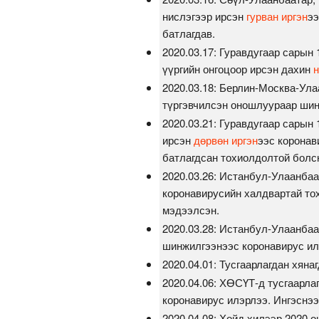
нислэгээр ирсэн
гурван иргэн
ээ
батлагдав.
2020.03.17: Гуравдугаар сарын
үүргийн онгоцоор ирсэн дахин
н
2020.03.18: Берлин-Москва-Ул
түргэвчилсэн оношлуураар шин
2020.03.21: Гуравдугаар сарын
ирсэн
дөрвөн иргэн
ээс коронав
батлагдсан тохиолдолтой болс
2020.03.26: Истанбул-Улаанбаа
коронавирусийн халдвартай то
мэдээлсэн.
2020.03.28: Истанбул-Улаанба
шинжилгээнээс коронавирус илэ
2020.04.01: Тусгаарлагдан хяна
2020.04.06: ХӨСҮТ-д тусгаарла
коронавирус илэрлээ. Ингэснээ
2020.04.08: Хойд хилээр 2020 