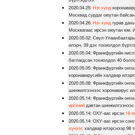
2020.04.25:
Нэг хүнд
коронавиру
Москвад сурдаг оюутан байсан
2020.04.26:
Нэг хүнд
гурав дахь
Москвагаас ирсэн оюутан юм. И
2020.05.02: Сөүл-Улаанбаатар
илэрч, 39 дэх тохиолдол бүртгэ
2020.05.04: Франкфуртийн нисл
батлагдсан тохиолдол 40 болло
2020.05.05: Франкфуртийн онго
коронавирусийн халдвар илэрл
2020.05.08: Франкфуртийн онго
шинжилгээнээс коронавирус ил
2020.05.14: Франкфуртийн онго
иргэний
давтан шинжилгээнээс 
2020.05.14: ОХУ-аас ирсэн
18 о
2020.05.14: ОХУ-аас ирсэн со
хүнээс
халдвар илэрснээр 98 