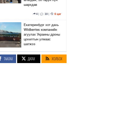
шархдав
4
|
10
|
6 цаг
Екатеринбург хот дахь
Wildberries компанийн
агуулах Украины дроны
цохилтын улмаас
шатжээ
14
|
44
|
6 цаг
ТААЛАХ
ДАГАХ
ХОЛБОХ
Элэгний өөхлөлт
оноштой бол ЗААВАЛ
УНШ
23
|
20 цаг
Кэмбриджийн хөтөлбөр,
гадаад хэл, программын
гүнзгийрүүлсэн
сургалтыг нэг системд