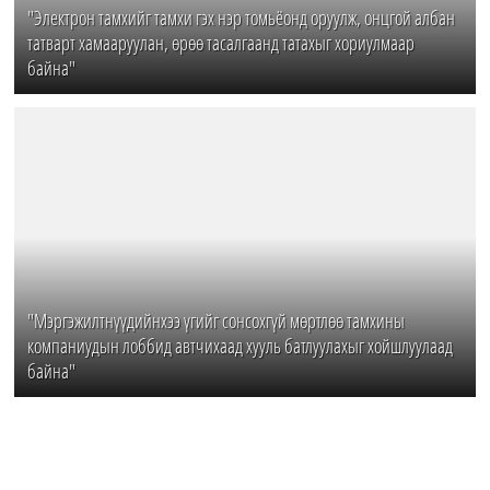
"Электрон тамхийг тамхи гэх нэр томьёонд оруулж, онцгой албан
татварт хамааруулан, өрөө тасалгаанд татахыг хориулмаар
байна"
"Мэргэжилтнүүдийнхээ үгийг сонсохгүй мөртлөө тамхины
компаниудын лоббид автчихаад хууль батлуулахыг хойшлуулаад
байна"