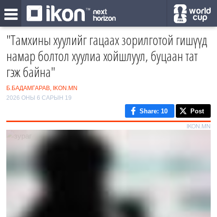
"Тамхины хуулийг гацаах зорилготой гишүүд
намар болтол хуулиа хойшлуул, буцаан тат
гэж байна"
Б.БАДАМГАРАВ, IKON.MN
2026 ОНЫ 6 САРЫН 19
Share
: 10
Post
IKON.MN