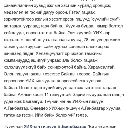
санаачлагчийн хувьд ажлын хэсгийн хуралд оролцож,
мэдээлэл өг гэсний дагуу орсон. Гэтэл гацаах
зорилготойгоор ажлын хэсэгт орсон гишүүд "сүүлийн сум"-
аа тавьж, уурлаад гарч байна. Хуулиа буцаа, намар болтол
хойшлуул, өөрөө тат гэж байна. Энэ хуулийг УИХ-аар
хэлэлцэж эхэлбэл үзэл санааны хувьд 78 гишүүн дэмжиж
гарын үсгээ зурсан, сайжруулах саналаа олонхоороо
шийдээд явдаг. Хэлэлцүүлэгт орчихвол тамхины
компаниудад ашиггүй учраас аль болох гацааж,
хэлэлцүүлэхгүй байх сонирхолтой байна. Харамсалтай.
Олон гишүүн ажлын хэсгээс Байнгын хороо, Байнгын
хорооноос УИХ-ын чуулганд ороосой гэж хүлээж
байгаа. Цөөн хэдэн хүний явуулгаар ажлын хэсэг гацаад
байна. Ажлын хэсэг 11 гишүүнтэй. Зарим нь хуралдаа ганц ч
удаа ирж байгаагүй. Түүний нэг нь УИХ-ын гишүүн
А.Ганбаатар. Өнөөдөр УИХ-ын гишүүн А.Ганбаатар хуулиа
татаж ав гэсэн. Ийм байж болохгүй" гэлээ.
Түүнчлэн
УИХ-ын гишүүн Б.Баярбаатар
"Би энэ ажлын