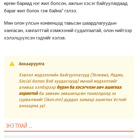
өргөн бариад нэг жил болсон, ажлын хэсэг байгуулагдаад
бараг жил болох гэж байна" гэлээ.
Мөн олон улсын конвенцод тавьсан шаардлагуудын
хангасан, хангалттай хэмжээний судалгаатай, олон нийтээр
хэлэлцүүлсэн гэдгийг хэлэв.
Анхааруулга
Хэвлэл мэдээллийн байгууллагууд (Телевиз, Радио,
Social болон Вэб хуудаснууд) манай мэдээллийг
аливаа хэлбэрээр
бүрэн ба хэсэгчлэн авч ашиглах
хориотой
ба зөвхөн зөвшилцсөн тохиолдолд эх
сурвалжийг (ikon.mn) дурдах замаар ашиглах ёстойг
анхаарна уу!
ЭНЭ ТУХАЙ ...