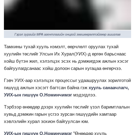
Гэрэл зургийг MPA агентлагийн онцгой зөвшөөрөлтэйгөөр ашиглав
Тамхины тухай хууль нэмэлт, өөрчлөлт оруулах тухай
хуулийн төслийг Улсын Их Хурал(УИХ)-д өргөн барьснаас
хойш бүтэн жил, хэлэлцэх эсэх нь дэмжигдэж ажлын хэсэг
байгуулагдсанаас хойш долоон сарын хугацаа өнгөрчээ.
Гэвч УИХ-аар хэлэлцэх процессыг удаашруулах зорилготой
гишүүд ажлын хэсэгт багтсан байна гэж
хууль санаачлагч,
УИХ-ын гишүүн О.Номинчимэг
мэдэгдлээ.
Тэрбээр өнөөдөр дээрх хуулийн төслийг үзэл баримтлалын
хувьд дэмжин гарын үсгээ зурсан гишүүдийн хамтаар
хэвлэлийн хурал зохион байгуулсан юм.
УИХ-ын гишүүн О.Номинчимэг
"Өнөөдөр хууль