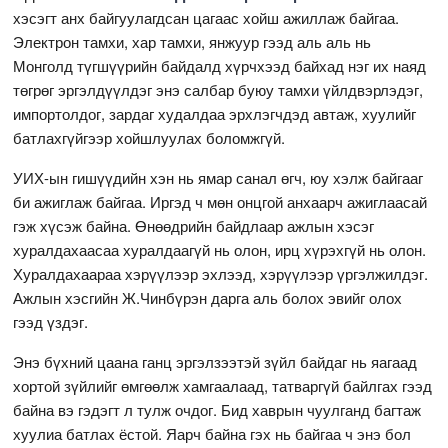
хэсэгт анх байгуулагдсан цагаас хойш ажиллаж байгаа.
Электрон тамхи, хар тамхи, янжуур гээд аль аль нь
Монголд түгшүүрийн байдалд хүрчхээд байхад нэг их наяд
төгрөг эргэлдүүлдэг энэ салбар буюу тамхи үйлдвэрлэдэг,
импортолдог, зардаг худалдаа эрхлэгчдэд автаж, хуулийг
батлахгүйгээр хойшлуулах боломжгүй.
УИХ-ын гишүүдийн хэн нь ямар санал өгч, юу хэлж байгааг
би ажиглаж байгаа. Иргэд ч мөн онцгой анхаарч ажиглаасай
гэж хүсэж байна. Өнөөдрийн байдлаар ажлын хэсэг
хуралдахаасаа хуралдаагүй нь олон, ирц хүрэхгүй нь олон.
Хуралдахаараа хэрүүлээр эхлээд, хэрүүлээр үргэлжилдэг.
Ажлын хэсгийн Ж.Чинбүрэн дарга аль болох эвийг олох
гээд үздэг.
Энэ бүхний цаана ганц эргэлзээтэй зүйл байдаг нь яагаад
хортой зүйлийг өмгөөлж хамгаалаад, татваргүй байлгах гээд
байна вэ гэдэгт л тулж очдог. Бид хаврын чуулганд багтаж
хуулиа батлах ёстой. Яарч байна гэх нь байгаа ч энэ бол