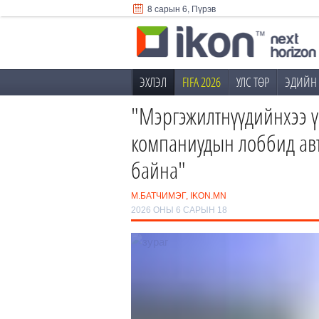
8 сарын 6, Пүрэв
ЭХЛЭЛ
FIFA 2026
УЛС ТӨР
ЭДИЙН 
"Мэргэжилтнүүдийнхээ ү
компаниудын лоббид авт
байна"
М.БАТЧИМЭГ, IKON.MN
2026 ОНЫ 6 САРЫН 18