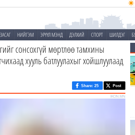
ЗАСАГ
НИЙГЭМ
ЭРҮҮЛ МЭНД
ДЭЛХИЙ
СПОРТ
ШИЛДЭГ
Б
гийг сонсохгүй мөртлөө тамхины
чихаад хууль батлуулахыг хойшлуулаад
Share
: 25
Post
IKON.MN