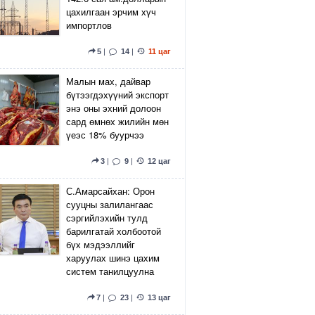
цахилгаан эрчим хүч
импортлов
5
|
14
|
11 цаг
Малын мах, дайвар
бүтээгдэхүүний экспорт
энэ оны эхний долоон
сард өмнөх жилийн мөн
үеэс 18% буурчээ
3
|
9
|
12 цаг
С.Амарсайхан: Орон
сууцны залилангаас
сэргийлэхийн тулд
барилгатай холбоотой
бүх мэдээллийг
харуулах шинэ цахим
систем танилцуулна
7
|
23
|
13 цаг