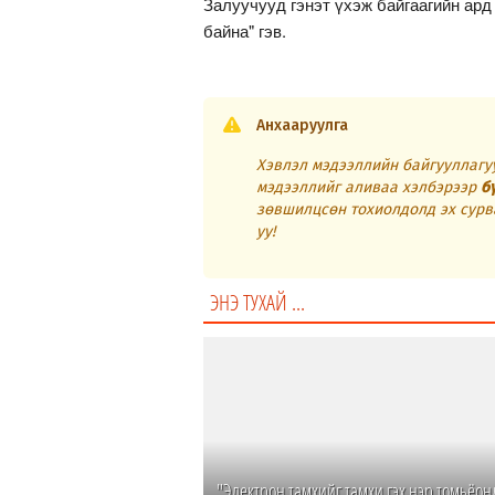
Залуучууд гэнэт үхэж байгаагийн ард
байна" гэв.
Анхааруулга
Хэвлэл мэдээллийн байгууллагуу
мэдээллийг аливаа хэлбэрээр
б
зөвшилцсөн тохиолдолд эх сурв
уу!
ЭНЭ ТУХАЙ ...
"Электрон тамхийг тамхи гэх нэр томьёон