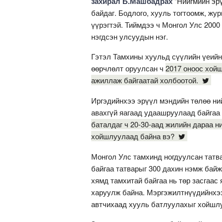
захирал Б.Машбадрах
"Нийгмийн эр
байдаг. Бодлого, хууль тогтоомж, ж
үүрэгтэй. Тиймдээ ч Монгол Улс 200
нэгдсэн улсуудын нэг.
Гэтэл Тамхины хуульд сүүлийн үеийн
өөрчлөлт оруулсан ч
2017 оноос хойш
ажиллаж байгаатай холбоотой.
Иргэдийнхээ эрүүл мэндийн төлөө ний
авахгүй яагаад удаашруулаад байгаа
баталдаг ч 20-30-аад жилийн дараа н
хойшлуулаад байна вэ?
Монгол Улс тамхинд ногдуулсан татва
байгаа татварыг 300 дахин нэмж байж
хямд тамхитай байгаа нь төр засгаас 
харуулж байна. Мэргэжилтнүүдийнхээ
автчихаад хууль батлуулахыг хойшлу