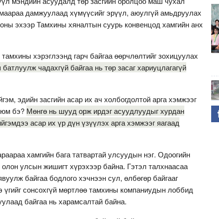
үүл мэндийн асуудалд төр засгийн оролцоо маш чухал
урмаараа дамжуулаад хүмүүсийг эрүүл, аюулгүй амьдруулах
0 оны эхээр Тамхины хяналтын суурь конвенцод хамгийн анх
 тамхины хэрэглээнд гарч байгаа өөрчлөлтийг зохицуулах
 батлуулж чадахгүй байгаа нь төр засаг хариуцлагагүй
гэм, эдийн засгийн асар их ач холбогдолтой арга хэмжээг
 юм бэ?
Мөнгө нь шууд орж ирдэг асуудлуудыг хурдан
ийгэмдээ асар их үр дүн үзүүлэх арга хэмжээг яагаад
раараа хамгийн бага татвартай улсуудын нэг. Одоогийн
 олон улсын жишигт хүрэхээр байна. Гэтэл талхнаасаа
явуулж байгаа бодлого хэчнээн сул, өлбөгөр байгааг
 үгийг сонсохгүй мөртлөө тамхины компаниудын лоббид
улаад байгаа нь харамсалтай байна.