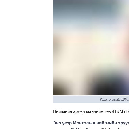
Гэрэл зургийг MPA
Нийгмийн эрүүл мэндийн төв /НЭМҮТ/
Энэ үеэр Монголын нийгмийн эрүү