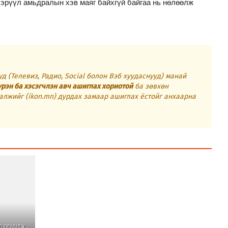
 эрүүл амьдралын хэв маяг байхгүй байгаа нь нөлөөлж
д (Телевиз, Радио, Social болон Вэб хуудаснууд) манай
үрэн ба хэсэгчлэн авч ашиглах хориотой
ба зөвхөн
алжийг (ikon.mn) дурдах замаар ашиглах ёстойг анхаарна
д оруулж,