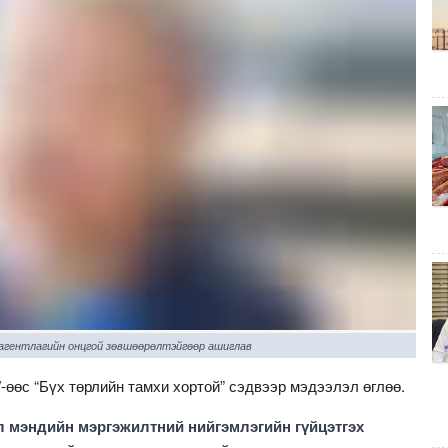
 агентлагийн онцгой зөвшөөрөлтэйгөөр ашиглав
-өөс “Бүх төрлийн тамхи хортой” сэдвээр мэдээлэл өглөө.
л мэндийн мэргэжилтний нийгэмлэгийн гүйцэтгэх