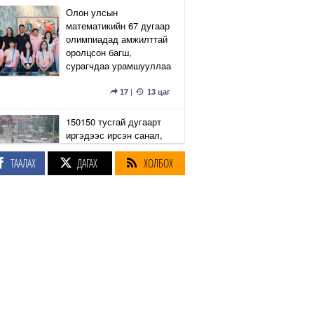
Олон улсын
математикийн 67 дугаар
олимпиадад амжилттай
оролцсон багш,
сурагчдаа урамшууллаа
17
|
13 цаг
150150 тусгай дугаарт
иргэдээс ирсэн санал,
гомдлыг нийслэлийн
эрх бүхий 23 албан
ТААЛАХ
ДАГАХ
ХОЛБОХ
тушаалтан хэрхэн
шийдвэрлэснийг
хянадаг болно
8
|
13 цаг
З.Төмөртөмөө: Хэн
нэгний харилцаа
хандлага, үл тоосон
байдлаас болж өргөдөл
нэмэгдэж байна