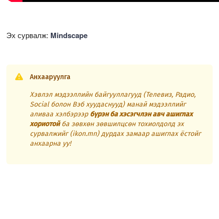
Эх сурвалж:
Mindscape
Анхааруулга
Хэвлэл мэдээллийн байгууллагууд (Телевиз, Радио,
Social болон Вэб хуудаснууд) манай мэдээллийг
аливаа хэлбэрээр
бүрэн ба хэсэгчлэн авч ашиглах
хориотой
ба зөвхөн зөвшилцсөн тохиолдолд эх
сурвалжийг (ikon.mn) дурдах замаар ашиглах ёстойг
анхаарна уу!