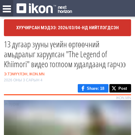
ХУУЧИРСАН МЭДЭЭ: 2026/03/04-НД НИЙТЛЭГДСЭН
13 дугаар зууны үеийн өртөөчний
амьдралыг харуулсан "The Legend of
Khiimori" видео тоглоом худалдаанд гарчээ
Э.ТЭМҮҮЛЭН, IKON.MN
2026 ОНЫ 3 САРЫН 4
Share
: 18
Post
IKON.MN