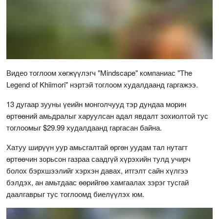
Видео тоглоом хөгжүүлэгч "Mindscape" компаниас "The
Legend of Khiimori" нэртэй тоглоом худалдаанд гаргажээ.
13 дугаар зууны үеийн монголчууд тэр дундаа морин
өртөөний амьдралыг харуулсан адал явдалт зохиолтой тус
тоглоомыг $29.99 худалдаанд гаргасан байна.
Хатуу ширүүн уур амьсгалтай өргөн уудам тал нутагт
өртөөчин зорьсон газраа саадгүй хүрэхийн тулд учирч
болох бэрхшээлийг хэрхэн давах, итгэлт сайн хүлгээ
бэлдэх, ан амьтдаас өөрийгөө хамгаалах зэрэг тусгай
даалгаврыг тус тоглоомд биелүүлэх юм.