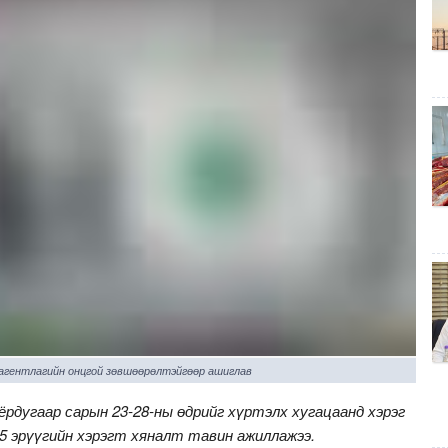
 агентлагийн онцгой зөвшөөрөлтэйгөөр ашиглав
ёрдугаар сарын 23-28-ны өдрийг хүртэлх хугацаанд хэрэг
5 эрүүгийн хэрэгт хяналт тавин ажиллажээ.