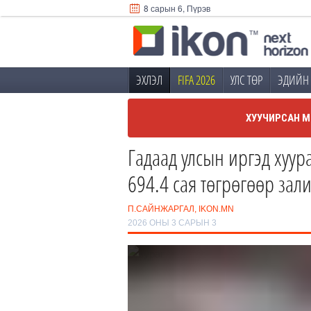
8 сарын 6, Пүрэв
ЭХЛЭЛ
FIFA 2026
УЛС ТӨР
ЭДИЙН 
ХУУЧИРСАН М
Гадаад улсын иргэд хуур
694.4 сая төгрөгөөр зал
П.САЙНЖАРГАЛ, IKON.MN
2026 ОНЫ 3 САРЫН 3