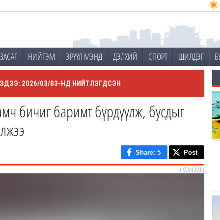
ЗАСАГ
НИЙГЭМ
ЭРҮҮЛ МЭНД
ДЭЛХИЙ
СПОРТ
ШИЛДЭГ
Б
ЭДЭЭ: 2026/03/03-НД НИЙТЛЭГДСЭН
амч бичиг баримт бүрдүүлж, бусдыг
илжээ
Share
: 5
Post
IKON.MN