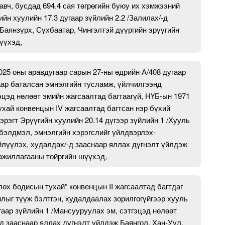
вч, бусдад 694.4 сая төгрөгийн буюу их хэмжээний
йн хуулийн 17.3 дугаар зүйлийн 2.2 /Залилах/-д
Баянзүрх, Сүхбаатар, Чингэлтэй дүүргийн эрүүгийн
үүхэд,
25 оны аравдугаар сарын 27-ны өдрийн А/408 дугаар
ар баталсан эмнэлгийн тусламж, үйлчилгээнд
эцэд нөлөөт эмийн жагсаалтад багтаагүй, НҮБ-ын 1971
хай конвенцын IV жагсаалтад багтсан нэр бүхий
эрэгт Эрүүгийн хуулийн 20.14 дүгээр зүйлийн 1 /Хууль
обэлдмэл, эмнэлгийн хэрэгслийг үйлдвэрлэх-
йлүүлэх, худалдах/-д зааснаар яллах дүгнэлт үйлдэж
 ажиллагааны тойргийн шүүхэд,
өх бодисын тухай” конвенцын II жагсаалтад багтдаг
млыг түүж бэлтгэн, худалдаалах зорилгогүйгээр хууль
гаар зүйлийн 1 /Мансууруулах эм, сэтгэцэд нөлөөт
д зааснаар яллах дүгнэлт үйлдэж Баянгол, Хан-Уул,