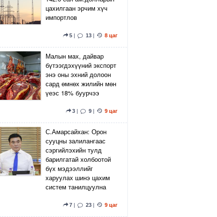
цахилгаан эрчим хүч
импортлов
5
|
13
|
8 цаг
Малын мах, дайвар
бүтээгдэхүүний экспорт
энэ оны эхний долоон
сард өмнөх жилийн мөн
үеэс 18% буурчээ
3
|
9
|
9 цаг
С.Амарсайхан: Орон
сууцны залилангаас
сэргийлэхийн тулд
барилгатай холбоотой
бүх мэдээллийг
харуулах шинэ цахим
систем танилцуулна
7
|
23
|
9 цаг