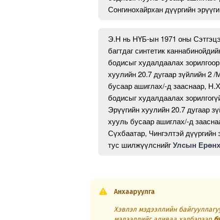
Сонгинохайрхан дүүргийн эрүүги
Э.Н нь НҮБ-ын 1971 оны Сэтгэцэ
багтдаг синтетик каннабинойдий
бодисыг худалдаалах зорилгоор
хуулийн 20.7 дугаар зүйлийн 2 
бусаар ашиглах/-д зааснаар, Н.Х
бодисыг худалдаалах зорилгогүй
Эрүүгийн хуулийн 20.7 дугаар з
хууль бусаар ашиглах/-д заасна
Сүхбаатар, Чингэлтэй дүүргийн 
тус шилжүүлснийг
Улсын Ерөнх
Анхааруулга
Хэвлэл мэдээллийн байгууллагуу
мэдээллийг аливаа хэлбэрээр
б