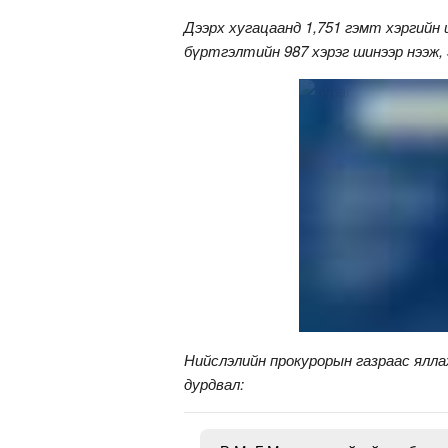
Дээрх хугацаанд 1,751 гэмт хэргийн
бүртгэлтийн 987 хэрэг шинээр нээж, 
Нийслэлийн прокурорын газраас ялла
дурдвал: