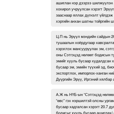
ашиглан нэр дээрээ шилжүүлэн а
хохирол учруулсан хэрэгт Эрүүги
зааснаар яллах дүгнэлт үйлдэж 
хэргийн анхан шатны тойргийн ш
Ц.П нь Эрүүл мэндийн сайдын 20
тушаалын хоёрдугаар хавсралта
хэрэглэх мансууруулах эм, сэтг
оны Сэтгэцэд нөлөөт бодисын ту
эмийг хууль бусаар худалдсан х
бусаар эм, эмийн түүхий эд, би
экспортлох, импорлох-ханган ни
Дүүргийн Эрүү, Иргэний хялбар
А.Ж нь НҮБ-ын “Сэтгэцэд нөлөөл
“өвс” гэх нэршилтэй олсны урга
бусаар хадгалсан хэрэгт 20.7 ду
бодисыг хууль бусаар ашиглах/-