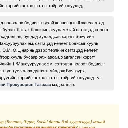
йн хэргийн анхан шатны тойргийн шүүхэд,
д нөлөөлөх бодисын тухай конвенцын II жагсаалтад
н бүлэгт багтах бодисын агууламжтай сэтгэцэд нөлөөт
 хадгалсан, бусдад худалдсан хэрэгт Эрүүгийн
/Мансууруулах эм, сэтгэцэд нөлөөт бодисыг хууль
, Э.М, О.Ц нар нь дээрх төрлийн сэтгэцэд нөлөөт
гээр хууль бусаар олж авсан, хадгалсан хэрэгт
үйлийн 1 /Мансууруулах эм, сэтгэцэд нөлөөт бодисыг
ар тус тус яллах дүгнэлт үйлдэж Баянзүрх,
эрүүгийн хэргийн анхан шатны тойргийн шүүхэд тус
ий Прокурорын Газраас
мэдээллээ.
д (Телевиз, Радио, Social болон Вэб хуудаснууд) манай
үрэн ба хэсэгчлэн авч ашиглах хориотой
ба зөвхөн