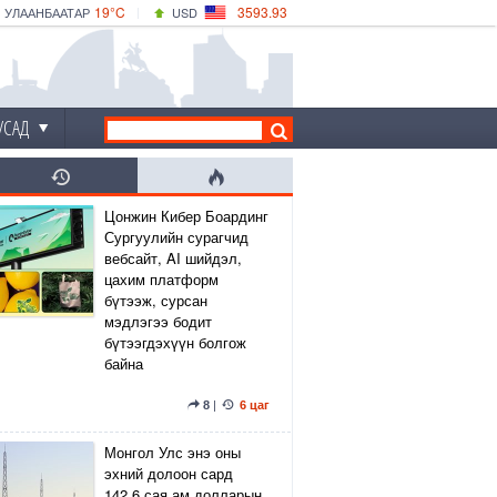
19°C
3593.93
УЛААНБААТАР
USD
|
21°C
ДАРХАН
532.39
CNY
18°C
ЭРДЭНЭТ
4149.01
EUR
УСАД
Цонжин Кибер Боардинг
Сургуулийн сурагчид
вебсайт, AI шийдэл,
цахим платформ
бүтээж, сурсан
мэдлэгээ бодит
бүтээгдэхүүн болгож
байна
8
|
6 цаг
Монгол Улс энэ оны
эхний долоон сард
142.6 сая ам.долларын