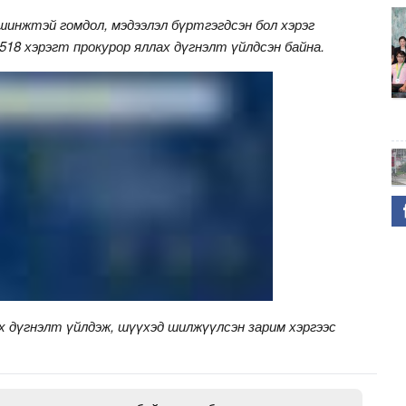
 шинжтэй гомдол, мэдээлэл бүртгэгдсэн бол хэрэг
518 хэрэгт прокурор яллах дүгнэлт үйлдсэн байна.
х дүгнэлт үйлдэж, шүүхэд шилжүүлсэн зарим хэргээс