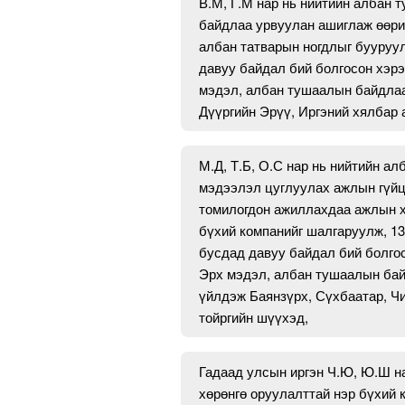
В.М, Г.М нар нь нийтийн албан
байдлаа урвуулан ашиглаж өөри
албан татварын ногдлыг бууруул
давуу байдал бий болгосон хэрэг
мэдэл, албан тушаалын байдлаа
Дүүргийн Эрүү, Иргэний хялбар
М.Д, Т.Б, О.С нар нь нийтийн 
мэдээлэл цуглуулах ажлын гүйц
томилогдон ажиллахдаа ажлын х
бүхий компанийг шалгаруулж, 130
бусдад давуу байдал бий болгосо
Эрх мэдэл, албан тушаалын бай
үйлдэж Баянзүрх, Сүхбаатар, Чи
тойргийн шүүхэд,
Гадаад улсын иргэн Ч.Ю, Ю.Ш на
хөрөнгө оруулалттай нэр бүхий 