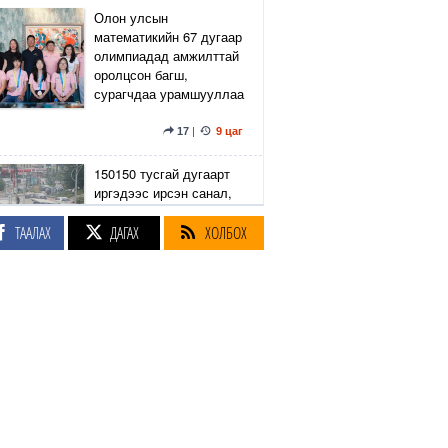
Олон улсын
математикийн 67 дугаар
олимпиадад амжилттай
оролцсон багш,
сурагчдаа урамшууллаа
17
|
9 цаг
150150 тусгай дугаарт
иргэдээс ирсэн санал,
гомдлыг нийслэлийн
эрх бүхий 23 албан
ТААЛАХ
ДАГАХ
ХОЛБОХ
тушаалтан хэрхэн
шийдвэрлэснийг
хянадаг болно
8
|
9 цаг
З.Төмөртөмөө: Хэн
нэгний харилцаа
хандлага, үл тоосон
байдлаас болж өргөдөл
нэмэгдэж байна