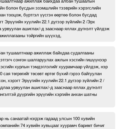
 тушаалтнаар ажиллаж байхдаа албан тушаалын
йн болон бусдын эзэмшлийн тээврийн хэрэгслийн
ан тооцож, бүртгэл үүсгэн өөртөө болон бусдад
т Эрүүгийн хуулийн 22.1 дүгээр зүйлийн 2 /Эрх
 урвуулан ашиглах/-д зааснаар яллах дүгнэлт үйлдэж
 ажиллагааны тойргийн шүүхэд,
албан тушаалтнаар ажиллаж байхдаа судалгааны
этгэгч сонгон шалгаруулах ажлын хэсгийн гишүүнээр
эсгийн хурлын тэмдэглэлийг хуурамчаар үйлдэж, нэр
 сая төгрөгийг төсөвт өртөг бүхий гэрээ байгуулан
н, хэрэгт Эрүүгийн хуулийн 22.1 дүгээр зүйлийн 2 /
длаа урвуулан ашиглах/-д зааснаар яллах дүгнэлт
нгэлтэй дүүргийн эрүүгийн хэргийн анхан шатны
р нь санаатай нэгдэж гадаад улсын 100 хувийн
компанийн 74 хувийн хувьцааг хуурамч баримт бичиг