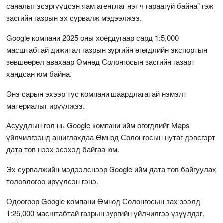
саналыг эсэргүүцсэн яам агентлаг нэг ч гараагүй байна” гэж
засгийн газрын эх сурвалж мэдээлжээ.
Google компани 2025 оны хоёрдугаар сард 1:5,000
масштабтай дижитал газрын зургийн өгөгдлийн экспортын
зөвшөөрөл авахаар Өмнөд Солонгосын засгийн газарт
хандсан юм байна.
Энэ сарын эхээр тус компани шаардлагатай нэмэлт
материалыг ирүүлжээ.
Асуудлын гол нь Google компани ийм өгөгдлийг Maps
үйлчилгээнд ашиглахдаа Өмнөд Солонгосын нутаг дэвсгэрт
дата төв нээх эсэхэд байгаа юм.
Эх сурвалжийн мэдээлснээр Google ийм дата төв байгуулах
төлөвлөгөө ирүүлсэн гэнэ.
Одоогоор Google компани Өмнөд Солонгосын зах зээлд
1:25,000 масштабтай газрын зургийн үйлчилгээ үзүүлдэг.