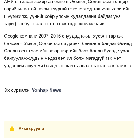
АНУ-ын засаг захиргаа өмнө нь Өмнөд Солонгосын өндөр
нарийвчлалтай газрын зургийн экспортод тавьсан хоригийг
шүүмжилж, үүнийг хоёр улсын худалдаанд байдаг үнэ
тарифын бус саад тотгор гэж тодорхойлж байв.
Google компани 2007, 2016 онуудад ижил хүсэлт гаргаж
байсан ч Умард Солонгостой дайны байдалд байдаг Өмнөд
Солонгосын засгийн газар цэргийн бааз болон бусад чухал
байгууламжуудын мэдээлэл ил болж магадгүй гэх мэт
үндэсний аюулгүй байдлын шалтгаанаар татгалзаж байжээ.
Эх сурвалж:
Yonhap News
Анхааруулга