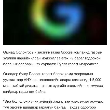
Өмнөд Солонгосын засгийн газар Google компанид газрын
зургийн нарийвчилсан мэдээллээ өгөх нь бараг тодорхой
болсныг салбарын эх сурвалж Пүрэв гарагт мэдээлжээ.
Өнөөдөр буюу Баасан гарагт болох яамд хоорондын
уулзалтаар АНУ-ын технологийн аварга компанид 1:5,000
масштабтай дижитал газрын зургийн өгөгдлийг шилжүүлэх
шийдвэр гарах юм байна.
“Энэ бол олон хүчин зүйлийг харгалзан үзэх эмзэг асуудал
тул эцсийн шийдвэр гараагүй байгаа. Гэхдээ одоогоор