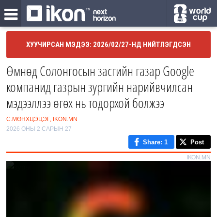
ХУУЧИРСАН МЭДЭЭ: 2026/02/27-НД НИЙТЛЭГДСЭН
Өмнөд Солонгосын засгийн газар Google
компанид газрын зургийн нарийвчилсан
мэдээллээ өгөх нь тодорхой болжээ
С.МӨНХЦЭЦЭГ, IKON.MN
2026 ОНЫ 2 САРЫН 27
Share
: 1
Post
IKON.MN