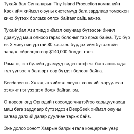
Тухайлбал Сингапурын Tiny Island Production компанийн
Квок ийм хиймэл оюуны системүүд бага зардлаар томоохон
кино бүтээх боломж олгож байгааг сайшаажээ.
Тухайлбал Ази тивд хиймэл оюунаар бүтээсэн бичил
драмууд маш олноор гарах болсныг тэр ярьж байна. Тус бүр
нь 2 минутын урттай 80 хэсгээс бүрдэх ийм бүтээлийн
зардал ойролцоогоор $140,000 болдог гэнэ.
Романс, гэр бүлийн драмууд видео эффект бага ашигладаг
тул үүнээс ч бага өртгөөр бүтдэг болсон байна.
Seedance нь Хятадын хиймэл оюуны хөгжлийг харуулсан
ээлжит нэг үзэгдэл болж байгаа юм.
Өнгөрсөн онд Өрнөдийн өрсөлдөгчидтэйгөө харьцуулахад
маш бага зардлаар бүтээгдсэн DeepSeek хиймэл оюуны
загвар дэлхий даяар дуулиан тарьж байв.
Энэ долоо хоногт Хаврын баярын гала концертын үеэр