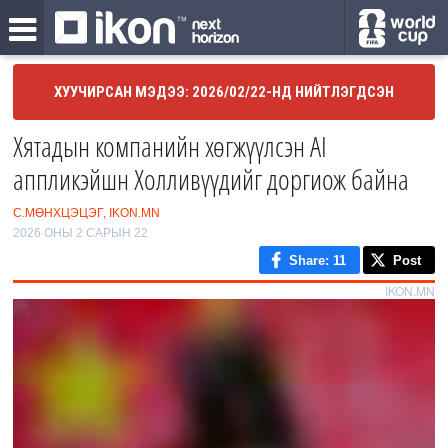
ХУУЧИРСАН МЭДЭЭ: 2026/02/22-НД НИЙТЛЭГДСЭН
Хятадын компанийн хөгжүүлсэн AI
аппликэйшн Холливүүдийг доргиож байна
С.МӨНХЦЭЦЭГ, IKON.MN
2026 ОНЫ 2 САРЫН 22
Share
: 11
Post
IKON.MN