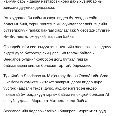
найман сарын дараа нэвтэрсэн хоёр дахь хувилбар нь
жинхэнэ дуулиан дэгдээжээ.
“Анх удаагаа би хиймэл оюун видео бүтээхдээ сайн
болсныг биш, харин жинхэнэ кино үйлдвэрлэлийн эцсийн
бүтээгдэхүүн гаргаж байгааг харлаа” гэж Videostate студийн
Ян-Виллем Блом үүнийг магтсан байна.
Өрнөдийн ийм системүүд хэрэглэгчийн өгсөн зааврын дагуу
видео дүрс бүтээхэд ахиц дэвшил гаргаж байгаа ч
Seedance бүгдийг холбосон цогц бүтээл гаргаж
байгаагаараа онцлог болохыг тэр тайлбарлажээ.
Тухайлбал Seedance нь Midjourney болон OpenAI-ийн Sora
шиг богино хэмжээний текст зааврын дагуу видео дүрс
үүсгэж чаддаг ч текст, дүрс, аудиог нэгтгэсэн өндөр
чанартай бүтээгдэхүүн гаргаж байгаа нь онцгой болохыг AI
ёс зүй судлаач Маргарет Митчелл хэлж байна.
Seedance-ийн чадварыг гайхан биширсэн мэргэжилтнүүд