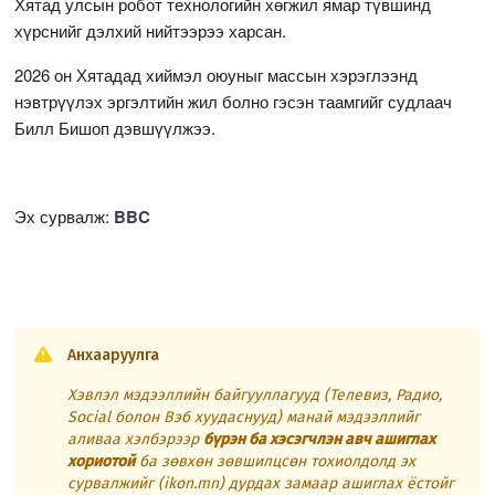
Хятад улсын робот технологийн хөгжил ямар түвшинд
хүрснийг дэлхий нийтээрээ харсан.
2026 он Хятадад хиймэл оюуныг массын хэрэглээнд
нэвтрүүлэх эргэлтийн жил болно гэсэн таамгийг судлаач
Билл Бишоп дэвшүүлжээ.
Эх сурвалж:
BBC
Анхааруулга
Хэвлэл мэдээллийн байгууллагууд (Телевиз, Радио,
Social болон Вэб хуудаснууд) манай мэдээллийг
аливаа хэлбэрээр
бүрэн ба хэсэгчлэн авч ашиглах
хориотой
ба зөвхөн зөвшилцсөн тохиолдолд эх
сурвалжийг (ikon.mn) дурдах замаар ашиглах ёстойг