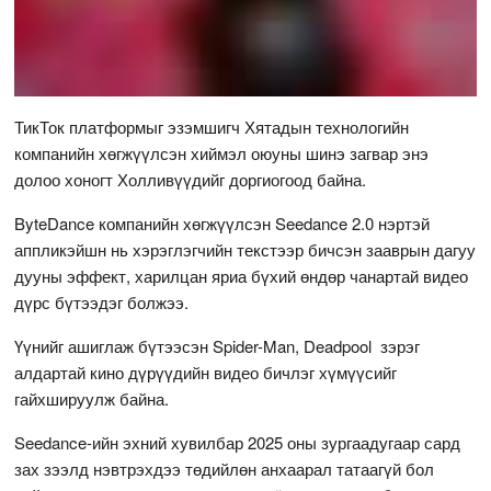
ТикТок платформыг эзэмшигч Хятадын технологийн
компанийн хөгжүүлсэн хиймэл оюуны шинэ загвар энэ
долоо хоногт Холливүүдийг доргиогоод байна.
ByteDance компанийн хөгжүүлсэн Seedance 2.0 нэртэй
аппликэйшн нь хэрэглэгчийн текстээр бичсэн зааврын дагуу
дууны эффект, харилцан яриа бүхий өндөр чанартай видео
дүрс бүтээдэг болжээ.
Үүнийг ашиглаж бүтээсэн Spider-Man, Deadpool зэрэг
алдартай кино дүрүүдийн видео бичлэг хүмүүсийг
гайхшируулж байна.
Seedance-ийн эхний хувилбар 2025 оны зургаадугаар сард
зах зээлд нэвтрэхдээ төдийлөн анхаарал татаагүй бол