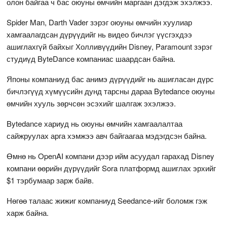
олон байгаа ч бас оюуны өмчийн маргаан дэгдэж эхэлжээ.
Spider Man, Darth Vader зэрэг оюуны өмчийн хуулиар
хамгаалагдсан дүрүүдийг нь видео бичлэг үүсгэхдээ
ашиглахгүй байхыг Холливүүдийн Disney, Paramount зэрэг
студиүд ByteDance компаниас шаардсан байна.
Японы компаниуд бас анимэ дүрүүдийг нь ашигласан дүрс
бичлэгүүд хүмүүсийн дунд тарсны дараа Bytedance оюуны
өмчийн хууль зөрчсөн эсэхийг шалгаж эхэлжээ.
Bytedance хариуд нь оюуны өмчийн хамгаалалтаа
сайжруулах арга хэмжээ авч байгаагаа мэдэгдсэн байна.
Өмнө нь OpenAI компани дээр ийм асуудал гарахад Disney
компани өөрийн дүрүүдийг Sora платформд ашиглах эрхийг
$1 тэрбумаар зарж байв.
Нөгөө талаас жижиг компаниуд Seedance-ийг боломж гэж
харж байна.