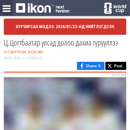
ХУУЧИРСАН МЭДЭЭ: 2026/01/23-НД НИЙТЛЭГДСЭН
Ц.Цогтбаатар улсад долоо дахиа түрүүллээ
Э.ТЭМҮҮЛЭН, IKON.MN
2026 ОНЫ 1 САРЫН 23
Share
: 5
Post
IKON.MN