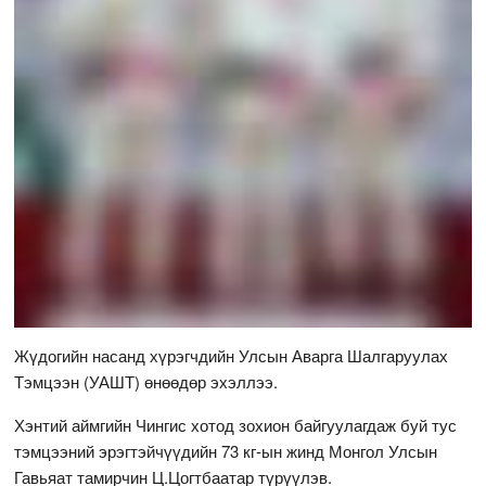
Жүдогийн насанд хүрэгчдийн Улсын Аварга Шалгаруулах
Тэмцээн (УАШТ) өнөөдөр эхэллээ.
Хэнтий аймгийн Чингис хотод зохион байгуулагдаж буй тус
тэмцээний эрэгтэйчүүдийн 73 кг-ын жинд Монгол Улсын
Гавьяат тамирчин Ц.Цогтбаатар түрүүлэв.