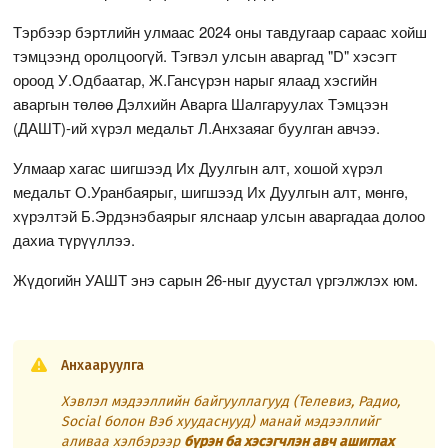
Тэрбээр бэртлийн улмаас 2024 оны тавдугаар сараас хойш
тэмцээнд оролцоогүй. Тэгвэл улсын аваргад "D" хэсэгт
ороод У.Одбаатар, Ж.Гансүрэн нарыг ялаад хэсгийн
аваргын төлөө Дэлхийн Аварга Шалгаруулах Тэмцээн
(ДАШТ)-ий хүрэл медальт Л.Анхзаяаг буулган авчээ.
Улмаар хагас шигшээд Их Дуулгын алт, хошой хүрэл
медальт О.Уранбаярыг, шигшээд Их Дуулгын алт, мөнгө,
хүрэлтэй Б.Эрдэнэбаярыг ялснаар улсын аваргадаа долоо
дахиа түрүүллээ.
Жүдогийн УАШТ энэ сарын 26-ныг дуустал үргэлжлэх юм.
Анхааруулга
Хэвлэл мэдээллийн байгууллагууд (Телевиз, Радио,
Social болон Вэб хуудаснууд) манай мэдээллийг
аливаа хэлбэрээр
бүрэн ба хэсэгчлэн авч ашиглах