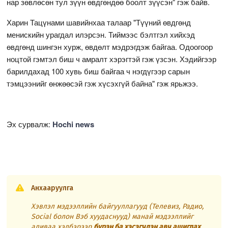
нар зөвлөсөн тул зүүн өвдгөндөө боолт зүүсэн" гэж байв.
Харин Тацүнами шавийнхаа талаар "Түүний өвдгөнд
менискийн урагдал илэрсэн. Тиймээс бэлтгэл хийхэд
өвдгөнд шингэн хурж, өвдөлт мэдрэгдэж байгаа. Одоогоор
ноцтой гэмтэл биш ч амралт хэрэгтэй гэж үзсэн. Хэдийгээр
барилдахад 100 хувь биш байгаа ч нэгдүгээр сарын
тэмцээнийг өнжөөсэй гэж хүсэхгүй байна" гэж ярьжээ.
Эх сурвалж:
Hochi news
Анхааруулга
Хэвлэл мэдээллийн байгууллагууд (Телевиз, Радио,
Social болон Вэб хуудаснууд) манай мэдээллийг
аливаа хэлбэрээр
бүрэн ба хэсэгчлэн авч ашиглах