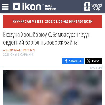
ХУУЧИРСАН МЭДЭЭ: 2026/01/09-НД НИЙТЛЭГДСЭН
Ёкозүна Хоошёорюү С.Бямбасүрэнг зүүн
өвдөгний бэртэл нь зовоож байна
Э.ТЭМҮҮЛЭН, IKON.MN
2026 ОНЫ 1 САРЫН 9
Share
: 4
Post
IKON.MN