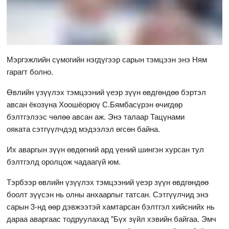
Мэргэжлийн сүмогийн нэгдүгээр сарын тэмцээн энэ Ням
гарагт болно.
Өвлийн үзүүлэх тэмцээний үеэр зүүн өвдгөндөө бэртэл
авсан ёкозүна Хоошёорюү С.Бямбасүрэн өчигдөр
бэлтгэлээс чөлөө авсан аж. Энэ талаар Тацүнами
ояката сэтгүүлчдэд мэдээлэл өгсөн байна.
Их аваргын зүүн өвдөгний ард үений шингэн хурсан тул
бэлтгэлд оролцож чадаагүй юм.
Тэрбээр өвлийн үзүүлэх тэмцээний үеэр зүүн өвдгөндөө
боолт зүүсэн нь олны анхаарлыг татсан. Сэтгүүлчид энэ
сарын 3-нд өөр дэвжээтэй хамтарсан бэлтгэл хийснийх нь
дараа аваргаас тодруулахад "Бүх зүйл хэвийн байгаа. Эмч