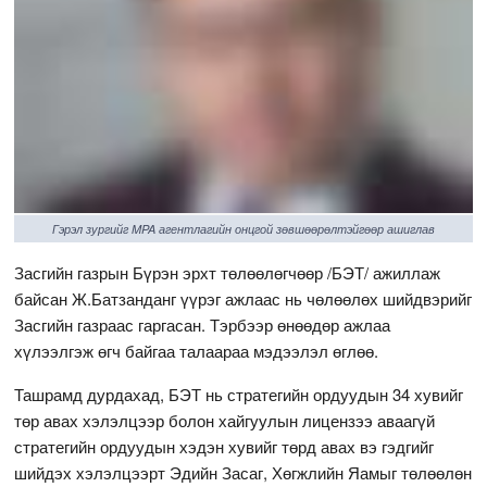
Гэрэл зургийг MPA агентлагийн онцгой зөвшөөрөлтэйгөөр ашиглав
Засгийн газрын Бүрэн эрхт төлөөлөгчөөр /БЭТ/ ажиллаж
байсан Ж.Батзанданг үүрэг ажлаас нь чөлөөлөх шийдвэрийг
Засгийн газраас гаргасан. Тэрбээр өнөөдөр ажлаа
хүлээлгэж өгч байгаа талаараа мэдээлэл өглөө.
Ташрамд дурдахад, БЭТ нь стратегийн ордуудын 34 хувийг
төр авах хэлэлцээр болон хайгуулын лицензээ аваагүй
стратегийн ордуудын хэдэн хувийг төрд авах вэ гэдгийг
шийдэх хэлэлцээрт Эдийн Засаг, Хөгжлийн Яамыг төлөөлөн