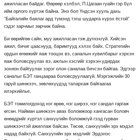
ажилласан байдаг. Өөрөөр хэлбэл, П.Цагаан гуайн гэр бүл
ийм орлого хүртэж байна. Энэ бол Үндсэн хууль дахь
“Байгалийн баялаг ард түмэнд тэгш шударга хүрэх ёстой”
гэдэг зарчмыг зөрчиж байна.
Би өөрийгөө сайн, муу ажилласан гэж дүгнэхгүй. Хийсэн
ажил, бичиг цааснууд, баримтууд хэлэх байх. Стратегийн
ордын өгөөжийг яаж тооцох вэ, саналын хувилбарыг хэрхэн
яаж боловсруулах вэ, ажлын хэсгийг хэрхэн удирдах
зохион байгуулах зэрэг олон саналаа бичсэн байгаа. Эдгээр
саналыг БЭТ ганцаараа боловсруулаагүй. Мэргэжлийн 30
гаруй шинжээч, зөвлөхүүдэд талархаж байгаагаа
илэрхийлье.
БЭТ томилогдоход нэг өрөө, нэг ширээ, нэг сандал гаргаж
өгсөн. Найман шинжээч авах боломжоор хангасан боловч
өнөөдрийг хүртэл санхүүгийн боломжгүй гээд гурван
шинжээчтэй ажиллаж байсан. Төсөв, санхүүгийн эрх мэдэл
надад байхгүй. Санхүүгийн эрх мэдлийг Эрдэнэс