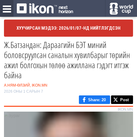
ХУУЧИРСАН МЭДЭЭ: 2026/01/07-НД НИЙТЛЭГДСЭН
Ж.Батзандан: Дараагийн БЭТ миний
боловсруулсан саналын хувилбарыг төрийн
ажил болгохын төлөө ажиллана гэдэгт итгэж
байна
А.НЯМ-ӨЛЗИЙ, IKON.MN
2026 ОНЫ 1 САРЫН 7
Share
: 20
Post
IKON.MN