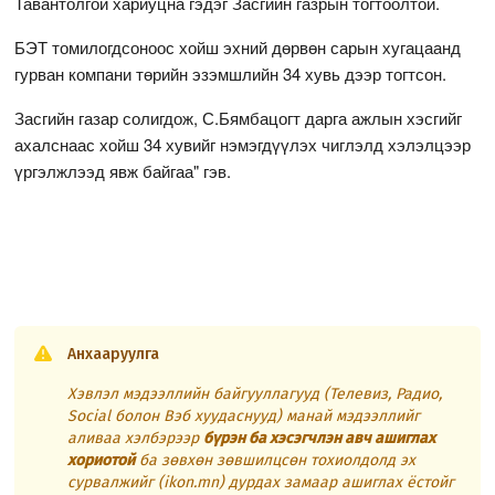
Тавантолгой хариуцна гэдэг Засгийн газрын тогтоолтой.
БЭТ томилогдсоноос хойш эхний дөрвөн сарын хугацаанд
гурван компани төрийн эзэмшлийн 34 хувь дээр тогтсон.
Засгийн газар солигдож, С.Бямбацогт дарга ажлын хэсгийг
ахалснаас хойш 34 хувийг нэмэгдүүлэх чиглэлд хэлэлцээр
үргэлжлээд явж байгаа" гэв.
Анхааруулга
Хэвлэл мэдээллийн байгууллагууд (Телевиз, Радио,
Social болон Вэб хуудаснууд) манай мэдээллийг
аливаа хэлбэрээр
бүрэн ба хэсэгчлэн авч ашиглах
хориотой
ба зөвхөн зөвшилцсөн тохиолдолд эх
сурвалжийг (ikon.mn) дурдах замаар ашиглах ёстойг