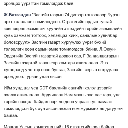
оролцох үүрэгтэй томилогдож байв.
Ж.Батзандан
"Засгийн газрын 74 дүгээр тогтоолоор Бүрэн
эрхт төлөөлөгч томилогдсон. Стратегийн ордын тусгай
зөвшөөрөл эзэмшигч хуулийн этгээдийн төрийн эзэмшлийн
хувь хэмжээг тогтоох, хэлэлцээ хийх, саналын хувилбар
боловсруулж Засгийн газарт хүргүүлэх үүрэг бүхий
төлөөлөгч есөн сарын өмнө томилогдсон байна. Л.Оюун-
Эрдэнийн Засгийн газартай дөрвөн сар, Г.Занданшатарын
Засгийн газартай таван сар хамтарч ажиллалаа. Энэ
хугацаанд улс төр ороо бусгаа, Засгийн газрын огцруулах
оролдлого гурван удаа явсан.
Ийм хүнд цаг үед БЭТ баялгийн сангийн хэлэлцээрийг
ахалж ажиллалаа. Ардчилсан Нам маань засгаас гарч, улс
төрийн нөхцөл байдал өөрчлөгдсөн учраас тус намаас
томилогдсон бүх хүн авсан ажлаа ном журмынх нь дагуу өгч
байгаа.
Монгол Улсын хэмжээнд нийт 16 стратегийн орд байгаа.