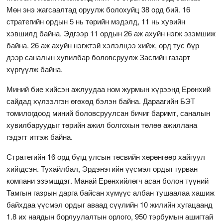
Мөн энэ жагсаалтад оруулж болохуйц 38 орд бий. 16
стратегийн ордын 5 нь төрийн мэдэлд, 11 нь хувийн
хэвшилд байна. Эдгээр 11 ордын 26 аж ахуйн нэгж эзэмшиж
байна. 26 аж ахуйн нэгжтэй хэлэлцээ хийж, орд тус бүр
дээр саналын хувилбар боловсруулж Засгийн газарт
хүргүүлж байна.
Миний бие хийсэн ажлуудаа ном журмын хүрээнд Ерөнхий
сайдад хүлээлгэн өгөхөд бэлэн байна. Дараагийн БЭТ
томилогдоод миний боловсруулсан бичиг баримт, саналын
хувилбаруудыг төрийн ажил болгохын төлөө ажиллана
гэдэгт итгэж байна.
Стратегийн 16 орд бүгд улсын төсвийн хөрөнгөөр хайгуул
хийгдсэн. Тухайлбал, Эрдэнэтийн үүсмэл ордыг гурван
компани эзэмшдэг. Манай Ерөнхийлөгч асан болон түүний
Тамгын газрын дарга байсан хүмүүс албан тушаалаа хашиж
байхдаа үүсмэл ордыг аваад сүүлийн 10 жилийн хугацаанд
1.8 их наядын борлуулалтын орлого, 950 тэрбумын ашигтай