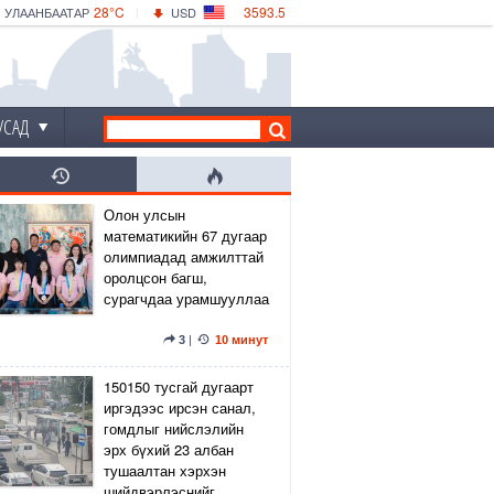
28°C
3593.5
УЛААНБААТАР
USD
|
32°C
ДАРХАН
532.56
CNY
29°C
ЭРДЭНЭТ
4146.36
EUR
УСАД
Олон улсын
математикийн 67 дугаар
олимпиадад амжилттай
оролцсон багш,
сурагчдаа урамшууллаа
3
|
10 минут
150150 тусгай дугаарт
иргэдээс ирсэн санал,
гомдлыг нийслэлийн
эрх бүхий 23 албан
тушаалтан хэрхэн
шийдвэрлэснийг