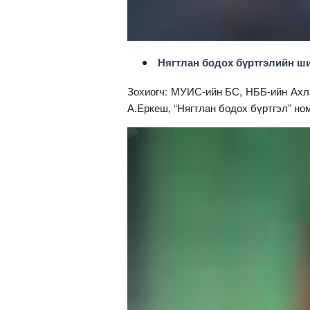
Нягтлан бодох бүртгэлийн ш
Зохиогч: МУИС-ийн БС, НББ-ийн Ахла
А.Еркеш, “Нягтлан бодох бүртгэл” но