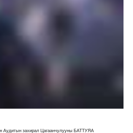
йн Аудитын захирал Цагаанчулууны БАТТУЯА