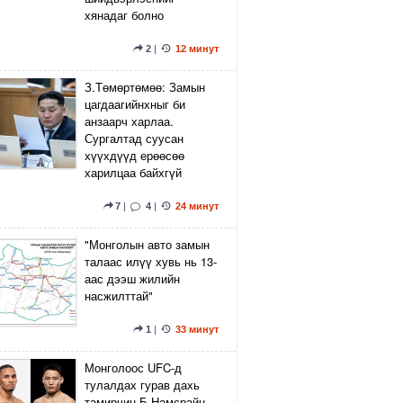
хянадаг болно
2
|
12 минут
З.Төмөртөмөө: Замын
цагдаагийнхныг би
анзаарч харлаа.
Сургалтад суусан
хүүхдүүд ерөөсөө
харилцаа байхгүй
7
|
4
|
24 минут
"Монголын авто замын
талаас илүү хувь нь 13-
аас дээш жилийн
насжилттай"
1
|
33 минут
Монголоос UFC-д
тулалдах гурав дахь
тамирчин Б.Намсрайн