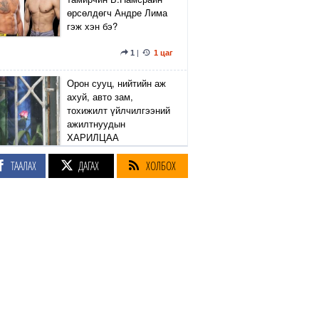
өрсөлдөгч Андре Лима
гэж хэн бэ?
1
|
1 цаг
Орон сууц, нийтийн аж
ахуй, авто зам,
тохижилт үйлчилгээний
ажилтнуудын
ХАРИЛЦАА
хандлагатай холбоотой
ГОМДОЛ их байгааг
ТААЛАХ
ДАГАХ
ХОЛБОХ
дурдлаа
5
|
1 цаг
"Бага насны хүүхэд гол,
нуурын эрэг дээр
тоглож байгаад хөл
алдаж амь насаа алдах
тохиолдол хамгийн их
байна"