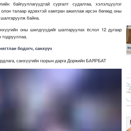
лийн байгууллагуудтай сургалт судалгаа, хэлэлцүүлэг
 олон талаар идэвхтэй хамтран ажиллаж ирсэн бөгөөд оны
 шалгаруулж байна.
анхүүгийн оны шилдгүүдийг шалгаруулах ёслол 12 дугаар
р тодрууллаа.
ягтлан бодогч, санхүүч
ирдлага, санхүүгийн газрын дарга Доржийн БАЯРБАТ