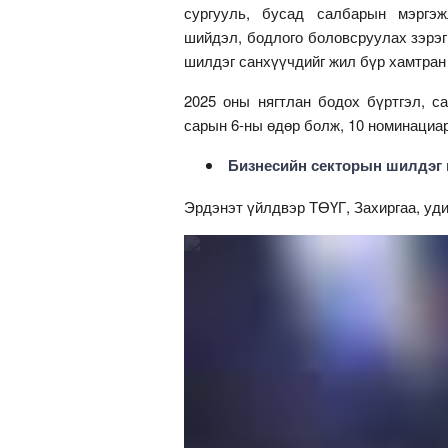
сургууль, бусад салбарын мэргэж
шийдэл, бодлого боловсруулах зэрэг
шилдэг санхүүчдийг жил бүр хамтран
2025 оны нягтлан бодох бүртгэл, с
сарын 6-ны өдөр болж, 10 номинациа
Бизнесийн секторын шилдэг н
Эрдэнэт үйлдвэр ТӨҮГ, Захиргаа, уд