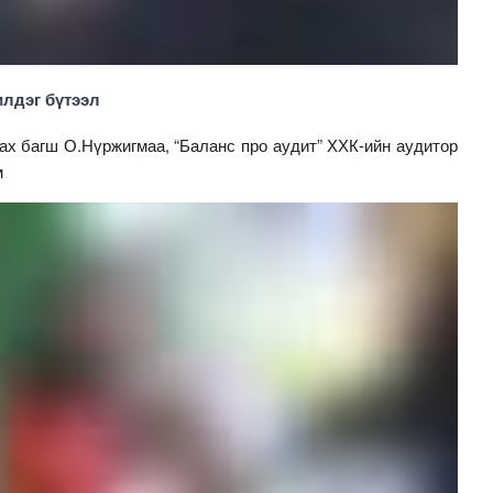
илдэг бүтээл
х багш О.Нүржигмаа, “Баланс про аудит” ХХК-ийн аудитор
м