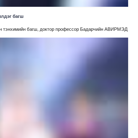
илдэг багш
н тэнхимийн багш, доктор профессор Бадарчийн АВИРМЭД