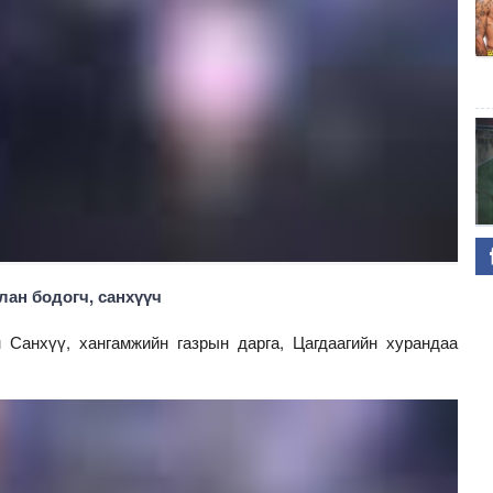
лан бодогч, санхүүч
Санхүү, хангамжийн газрын дарга, Цагдаагийн хурандаа