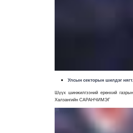
Улсын секторын шилдэг нягт
Шүүх шинжилгээний ерөнхий газрын 
Халзангийн САРАНЧИМЭГ