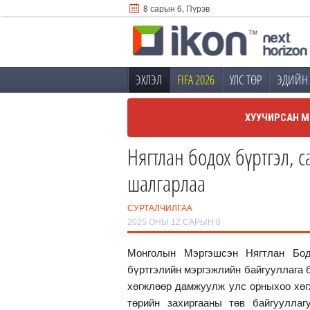
8 сарын 6, Пүрэв
ЭХЛЭЛ
FIFA 2026
УЛС ТӨР
ЭДИЙН 
ХУУЧИРСАН М
Нягтлан бодох бүртгэл, 
шалгарлаа
СУРТАЛЧИЛГАА
2025 ОНЫ 12 САРЫН 8
Монголын Мэргэшсэн Нягтлан Бод
бүртгэлийн мэргэжлийн байгууллага 
хөгжлөөр дамжуулж улс орныхоо хөг
төрийн захиргааны төв байгууллагу