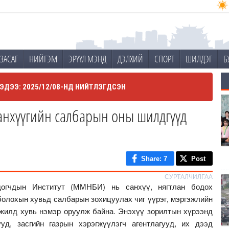
ЗАСАГ
НИЙГЭМ
ЭРҮҮЛ МЭНД
ДЭЛХИЙ
СПОРТ
ШИЛДЭГ
Б
ЭДЭЭ: 2025/12/08-НД НИЙТЛЭГДСЭН
санхүүгийн салбарын оны шилдгүүд
Share
: 7
Post
СУРТАЛЧИЛГАА
огчдын Институт (ММНБИ) нь санхүү, нягтлан бодох
болохын хувьд салбарын зохицуулах чиг үүрэг, мэргэжлийн
жилд хувь нэмэр оруулж байна. Энэхүү зорилтын хүрээнд
уд, засгийн газрын хэрэгжүүлэгч агентлагууд, их дээд