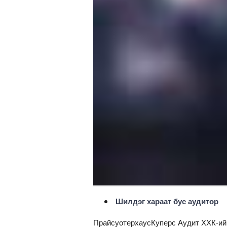
Шилдэг хараат бус аудитор
ПрайсуотерхаусКуперс Аудит ХХК-и