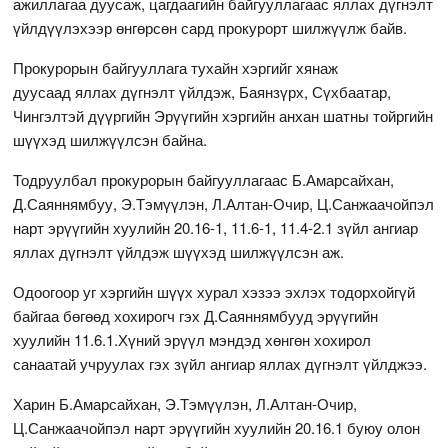
ажиллагаа дуусаж, цагдаагийн байгууллагаас яллах дүгнэлт
үйлдүүлэхээр өнгөрсөн сард прокурорт шилжүүлж байв.
Прокурорын байгууллага тухайн хэргийг хянаж
дуусаад яллах дүгнэлт үйлдэж, Баянзүрх, Сүхбаатар,
Чингэлтэй дүүргийн Эрүүгийн хэргийн анхан шатны тойргийн
шүүхэд шилжүүлсэн байна.
Тодруулбал прокурорын байгууллагаас Б.Амарсайхан,
Д.Саяннямбуу, Э.Тэмүүлэн, Л.Алтан-Очир, Ц.Санжаачойпэл
нарт эрүүгийн хуулийн 20.16-1, 11.6-1, 11.4-2.1 зүйл ангиар
яллах дүгнэлт үйлдэж шүүхэд шилжүүлсэн аж.
Одоогоор уг хэргийн шүүх хурал хэзээ эхлэх тодорхойгүй
байгаа бөгөөд хохирогч гэх Д.Саяннямбууд эрүүгийн
хуулийн 11.6.1.Хүний эрүүл мэндэд хөнгөн хохирол
санаатай учруулах гэх зүйл ангиар яллах дүгнэлт үйлджээ.
Харин Б.Амарсайхан, Э.Тэмүүлэн, Л.Алтан-Очир,
Ц.Санжаачойпэл нарт эрүүгийн хуулийн 20.16.1 буюу олон