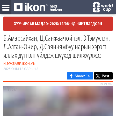
ХУУЧИРСАН МЭДЭЭ: 2025/12/08-НД НИЙТЛЭГДСЭН
Б.Амарсайхан, Ц.Санжаачойпэл, Э.Тэмүүлэн,
Л.Алтан-Очир, Д.Саяннямбуу нарын хэрэгт
яллах дүгнэлт үйлдэж шүүхэд шилжүүлжээ
Н.ЭРХБАЯР, IKON.MN
2025 ОНЫ 12 САРЫН 8
Share
: 14
Post
IKON.MN