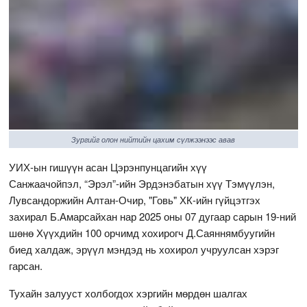
Зургийг олон нийтийн цахим сүлжээнээс авав
УИХ-ын гишүүн асан Цэрэнпунцагийн хүү
Санжаачойпэл, “Эрэл”-ийн Эрдэнэбатын хүү Тэмүүлэн,
Лувсандоржийн Алтан-Очир, "Говь" ХК-ийн гүйцэтгэх
захирал Б.Амарсайхан нар 2025 оны 07 дугаар сарын 19-ний
шөнө Хүүхдийн 100 орчимд хохирогч Д.Саяннямбуугийн
биед халдаж, эрүүл мэндэд нь хохирол учруулсан хэрэг
гарсан.
Тухайн залууст холбогдох хэргийн мөрдөн шалгах