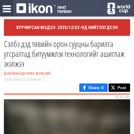
ХУУЧИРСАН МЭДЭЭ: 2025/12/02-НД НИЙТЛЭГДСЭН
Сэлбэ дэд төвийн орон сууцны барилга
угсралтад битүүмжлэх технологийг ашиглаж
эхэлжээ
Д.ЯНЖИНДУЛАМ, IKON.MN
2025 ОНЫ 12 САРЫН 2
Share
: 6
Post
IKON.MN