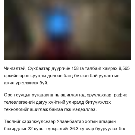
Чингэлтэй, Сүхбаатар дүүргийн 158 га талбайг хамрах 8,565
өрхийн орон сууцны долоон багц бүтээн байгуулалтын
ажил үргэлжилж буй.
Орон сууцыг хугацаанд нь ашиглалтад оруулахаар график
төлөвлөгөөний дагуу хүйтний улиралд битүүмжлэх
технологийг ашиглаж байгаа гэж мэдээллээ.
Төслийг хэрэгжүүлснээр Улаанбаатар хотын агаарын
бохирдлыг 22 хувь, түгжрэлийг 36.3 хувиар бууруулах бол