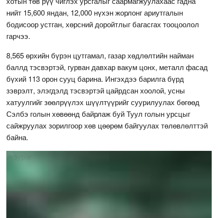
хотын төв рүү чиглэх урсгалыг саармагжуулахаас гадна
нийт 15,600 яндан, 12,000 нүхэн жорлонг ариутгалын
бодисоор устган, хөрсний доройтлыг багасгах тооцоолол
гарчээ.
8,565 өрхийн бүрэн цутгамал, газар хөдлөлтийн найман
баллд тэсвэртэй, гурван давхар вакум цонх, металл фасад
бүхий 113 орон сууц барина. Ингэхдээ барилга бүрд
зэврэлт, элэгдэлд тэсвэртэй цайрдсан хоолой, усны
хатуулгийг зөөлрүүлэх шүүлтүүрийг суурилуулах бөгөөд
Сэлбэ голын хөвөөнд байрлаж буй Туул голын урсцыг
сайжруулах зорилгоор хөв цөөрөм байгуулах төлөвлөлттэй
байна.