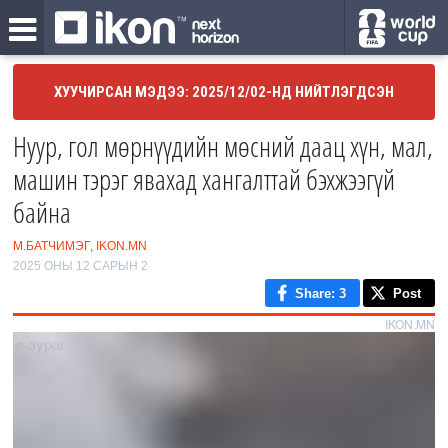
ХУУЧИРСАН МЭДЭЭ: 2025/12/02-НД НИЙТЛЭГДСЭН
Нуур, гол мөрнүүдийн мөсний даац хүн, мал,
машин тэрэг явахад хангалттай бэхжээгүй
байна
М.БАТЧИМЭГ, IKON.MN
2025 ОНЫ 12 САРЫН 2
Share
: 3
Post
IKON.MN