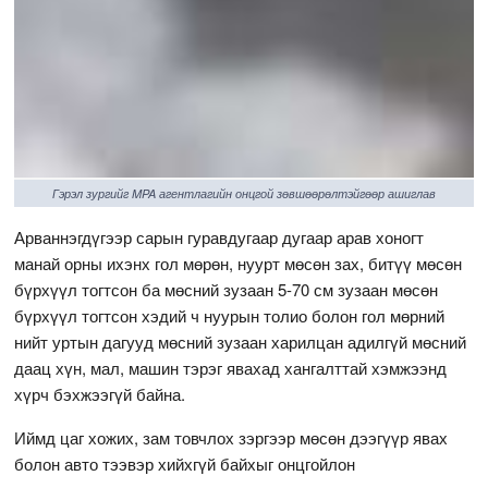
Гэрэл зургийг MPA агентлагийн онцгой зөвшөөрөлтэйгөөр ашиглав
Арваннэгдүгээр сарын гуравдугаар дугаар арав хоногт
манай орны ихэнх гол мөрөн, нуурт мөсөн зах, битүү мөсөн
бүрхүүл тогтсон ба мөсний зузаан 5-70 см зузаан мөсөн
бүрхүүл тогтсон хэдий ч нуурын толио болон гол мөрний
нийт уртын дагууд мөсний зузаан харилцан адилгүй мөсний
даац хүн, мал, машин тэрэг явахад хангалттай хэмжээнд
хүрч бэхжээгүй байна.
Иймд цаг хожих, зам товчлох зэргээр мөсөн дээгүүр явах
болон авто тээвэр хийхгүй байхыг онцгойлон