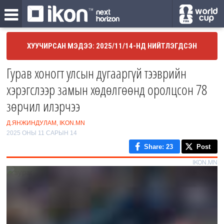
ХУУЧИРСАН МЭДЭЭ: 2025/11/14-НД НИЙТЛЭГДСЭН
Гурав хоногт улсын дугааргүй тээврийн
хэрэгслээр замын хөдөлгөөнд оролцсон 78
зөрчил илэрчээ
Д.ЯНЖИНДУЛАМ, IKON.MN
2025 ОНЫ 11 САРЫН 14
Share
: 23
Post
IKON.MN