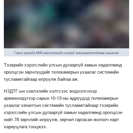
Гэрэл зургийг MPA агентлагийн онцгой зөвшөөрөлтэйгөөр ашиглав
Тээврийн хэрэгслийн улсын дугааргүй замын хөдөлгөөнд
оролцсон зөрчлүүдийг телекамерын ухаалаг системийн
тусламжтайгаар илрүүлж байгаа аж.
НЗДТГ-ын хэвлэлийн хэлтсээс мэдээлснээр
арваннэгдүгээр сарын 10-13-ны өдрүүдэд телекамерын
ухаалаг хяналтын системийн тусламжтайгаар тээврийн
хэрэгслийн улсын дугааргүй замын хөдөлгөөнд оролцсон
нийт 78 зөрчлийг илрүүлж, зөрчил гаргасан жолооч нарт
хариуцлага тооцжээ.