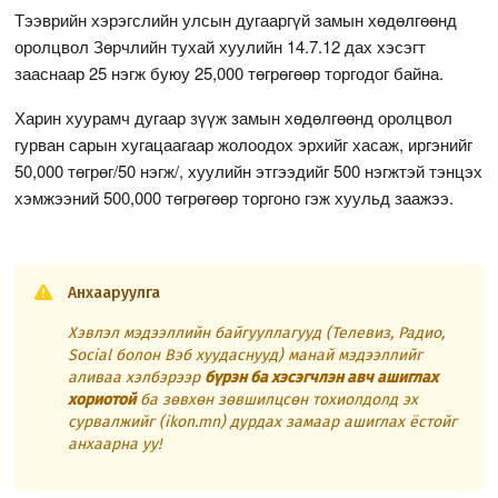
Тээврийн хэрэгслийн улсын дугааргүй замын хөдөлгөөнд
оролцвол Зөрчлийн тухай хуулийн 14.7.12 дах хэсэгт
зааснаар 25 нэгж буюу 25,000 төгрөгөөр торгодог байна.
Харин хуурамч дугаар зүүж замын хөдөлгөөнд оролцвол
гурван сарын хугацаагаар жолоодох эрхийг хасаж, иргэнийг
50,000 төгрөг/50 нэгж/, хуулийн этгээдийг 500 нэгжтэй тэнцэх
хэмжээний 500,000 төгрөгөөр торгоно гэж хуульд заажээ.
Анхааруулга
Хэвлэл мэдээллийн байгууллагууд (Телевиз, Радио,
Social болон Вэб хуудаснууд) манай мэдээллийг
аливаа хэлбэрээр
бүрэн ба хэсэгчлэн авч ашиглах
хориотой
ба зөвхөн зөвшилцсөн тохиолдолд эх
сурвалжийг (ikon.mn) дурдах замаар ашиглах ёстойг
анхаарна уу!