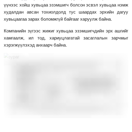
үүнээс хойш хувьцаа эзэмшигч болсон эсвэл хувьцаа нэмж
худалдан авсан тохиолдолд тус шаардах эрхийн дагуу
хувьцаагаа зарах боломжгүй байгааг харуулж байна.
Компанийн зүгээс жижиг хувьцаа эзэмшигчдийн эрх ашгийг
хамгаалж, ил тод, хариуцлагатай засаглалын зарчмыг
хэрэгжүүлэхэд анхаарч байна.