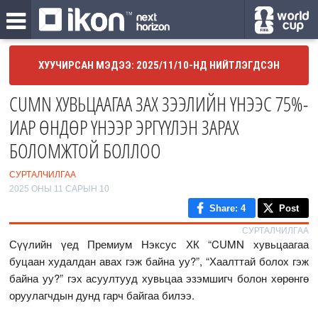
ХУУЧИРСАН МЭДЭЭ: 2025/11/10-НД НИЙТЛЭГДСЭН
CUMN ХУВЬЦААГАА ЗАХ ЗЭЭЛИЙН ҮНЭЭС 75%-
ИАР ӨНДӨР ҮНЭЭР ЭРГҮҮЛЭН ЗАРАХ
БОЛОМЖТОЙ БОЛЛОО
СУРТАЛЧИЛГАА
2025 ОНЫ 11 САРЫН 10
Share
: 4
Post
СУРТАЛЧИЛГАА
Сүүлийн үед Премиум Нэксус ХК “CUMN хувьцаагаа
буцаан худалдан авах гэж байна уу?”, “Хаалттай болох гэж
байна уу?” гэх асуултууд хувьцаа эзэмшигч болон хөрөнгө
оруулагчдын дунд гарч байгаа билээ.