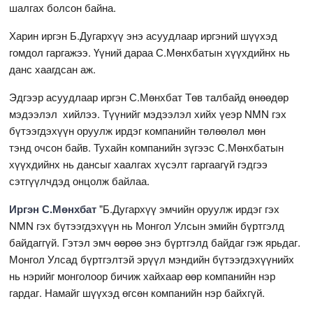
шалгах болсон байна.
Харин иргэн Б.Дугархүү энэ асуудлаар иргэний шүүхэд
гомдол гаргажээ. Үүний дараа С.Мөнхбатын хүүхдийнх нь
данс хаагдсан аж.
Эдгээр асуудлаар иргэн С.Мөнхбат Төв талбайд өнөөдөр
мэдээлэл хийлээ. Түүнийг мэдээлэл хийх үеэр NMN гэх
бүтээгдэхүүн оруулж ирдэг компанийн төлөөлөл мөн
тэнд очсон байв. Тухайн компанийн зүгээс С.Мөнхбатын
хүүхдийнх нь дансыг хаалгах хүсэлт гаргаагүй гэдгээ
сэтгүүлчдэд онцолж байлаа.
Иргэн С.Мөнхбат
"Б.Дугархүү эмчийн оруулж ирдэг гэх
NMN гэх бүтээгдэхүүн нь Монгол Улсын эмийн бүртгэлд
байдаггүй. Гэтэл эмч өөрөө энэ бүртгэлд байдаг гэж ярьдаг.
Монгол Улсад бүртгэлтэй эрүүл мэндийн бүтээгдэхүүнийх
нь нэрийг монголоор бичиж хайхаар өөр компанийн нэр
гардаг. Намайг шүүхэд өгсөн компанийн нэр байхгүй.