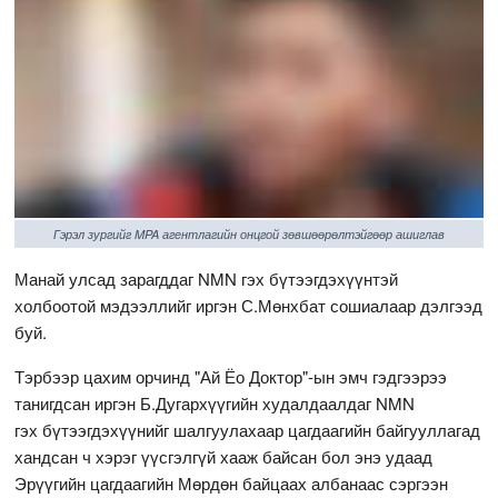
Гэрэл зургийг MPA агентлагийн онцгой зөвшөөрөлтэйгөөр ашиглав
Манай улсад зарагддаг NMN гэх бүтээгдэхүүнтэй
холбоотой мэдээллийг иргэн С.Мөнхбат сошиалаар дэлгээд
буй.
Тэрбээр цахим орчинд "Ай Ёо Доктор"-ын эмч гэдгээрээ
танигдсан иргэн Б.Дугархүүгийн худалдаалдаг NMN
гэх бүтээгдэхүүнийг шалгуулахаар цагдаагийн байгууллагад
хандсан ч хэрэг үүсгэлгүй хааж байсан бол энэ удаад
Эрүүгийн цагдаагийн Мөрдөн байцаах албанаас сэргээн