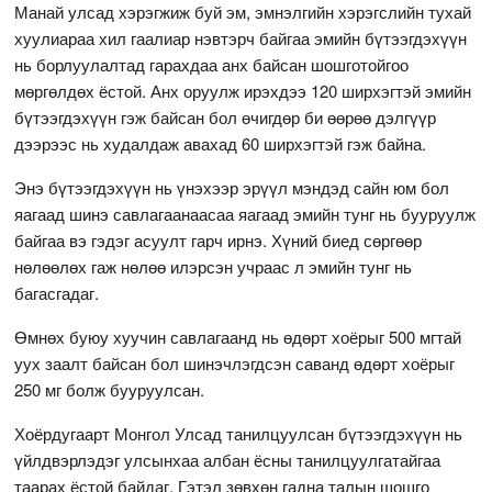
Манай улсад хэрэгжиж буй эм, эмнэлгийн хэрэгслийн тухай
хуулиараа хил гаалиар нэвтэрч байгаа эмийн бүтээгдэхүүн
нь борлуулалтад гарахдаа анх байсан шошготойгоо
мөргөлдөх ёстой. Анх оруулж ирэхдээ 120 ширхэгтэй эмийн
бүтээгдэхүүн гэж байсан бол өчигдөр би өөрөө дэлгүүр
дээрээс нь худалдаж авахад 60 ширхэгтэй гэж байна.
Энэ бүтээгдэхүүн нь үнэхээр эрүүл мэндэд сайн юм бол
яагаад шинэ савлагаанаасаа яагаад эмийн тунг нь бууруулж
байгаа вэ гэдэг асуулт гарч ирнэ. Хүний биед сөргөөр
нөлөөлөх гаж нөлөө илэрсэн учраас л эмийн тунг нь
багасгадаг.
Өмнөх буюу хуучин савлагаанд нь өдөрт хоёрыг 500 мгтай
уух заалт байсан бол шинэчлэгдсэн саванд өдөрт хоёрыг
250 мг болж бууруулсан.
Хоёрдугаарт Монгол Улсад танилцуулсан бүтээгдэхүүн нь
үйлдвэрлэдэг улсынхаа албан ёсны танилцуулгатайгаа
таарах ёстой байдаг. Гэтэл зөвхөн гадна талын шошго