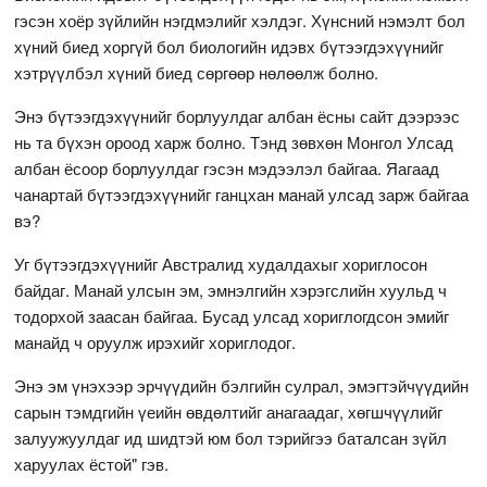
гэсэн хоёр зүйлийн нэгдмэлийг хэлдэг. Хүнсний нэмэлт бол
хүний биед хоргүй бол биологийн идэвх бүтээгдэхүүнийг
хэтрүүлбэл хүний биед сөргөөр нөлөөлж болно.
Энэ бүтээгдэхүүнийг борлуулдаг албан ёсны сайт дээрээс
нь та бүхэн ороод харж болно. Тэнд зөвхөн Монгол Улсад
албан ёсоор борлуулдаг гэсэн мэдээлэл байгаа. Яагаад
чанартай бүтээгдэхүүнийг ганцхан манай улсад зарж байгаа
вэ?
Уг бүтээгдэхүүнийг Австралид худалдахыг хориглосон
байдаг. Манай улсын эм, эмнэлгийн хэрэгслийн хуульд ч
тодорхой заасан байгаа. Бусад улсад хориглогдсон эмийг
манайд ч оруулж ирэхийг хориглодог.
Энэ эм үнэхээр эрчүүдийн бэлгийн сулрал, эмэгтэйчүүдийн
сарын тэмдгийн үеийн өвдөлтийг анагаадаг, хөгшчүүлийг
залуужуулдаг ид шидтэй юм бол тэрийгээ баталсан зүйл
харуулах ёстой" гэв.