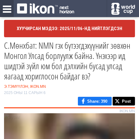
ХУУЧИРСАН МЭДЭЭ: 2025/11/06-НД НИЙТЛЭГДСЭН
С.Мөнхбат: NMN гэх бүтээгдэхүүнийг зөвхөн
Монгол Улсад борлуулж байна. Үнэхээр ид
шидтэй зүйл юм бол дэлхийн бусад улсад
яагаад хориглосон байдаг вэ?
Э.ТЭМҮҮЛЭН, IKON.MN
2025 ОНЫ 11 САРЫН 6
Share
: 390
Post
IKON.MN