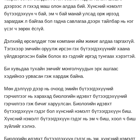
дээрээс л гэхэд маш олон алдаа бий. Хүнсний нэмэлт
бүтээгдэхүүн ч бай, эм ч бай манай улсад орж ирээд
зарагдаж л байгаа бол гадна савлагаа дээрх тайлбар нь нэг
үсэг ч зөрөх ёсгүй.
Дэлхийд өрсөлддөг том компани ийм жижиг алдаа гаргахгүй.
Тэгэхээр эмчийн оруулж ирсэн гэх бүтээгдэхүүнийг хаана
үйлдвэрлэсэн байж болох вэ гэдгийг иргэд тунгаах хэрэгтэй.
Би хувьдаа тухайн эмчийг монголчуудын эрх ашгаас
хэдийнээ урвасан гэж хардаж байна.
Мөн дэлгүүр дээр нь очоод эмийн бүтээгдэхүүний
гэрчилгээг нь харахад биологийн идэвхт бүтээгдэхүүний
гэрчилгээ гэж бичиг харуулсан. Биологийн идэвхт
бүтээгдэхүүн гэдэг бол хүнсний нэмэлт бүтээгдэхүүн биш.
Хүнсний нэмэлт бүтээгдэхүүн гэдэг нь эм ч биш, хоол ч биш
зүйлийг хэлнэ.
Биологийн идэвхт бүтээгдэхүүн гэдэг нь эм, хүнсний нэмэлт