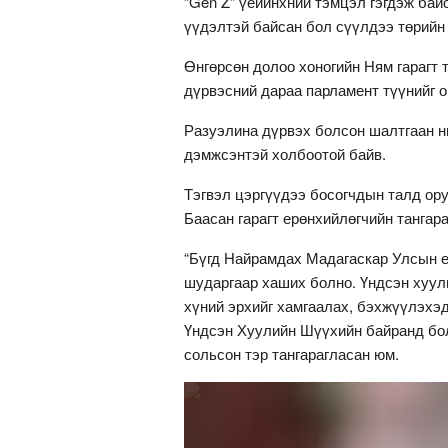
“Gen Z” үеийнхний тэмцэл гэгдэж бай
үүдэлтэй байсан бол сүүлдээ төрийн 
Өнгөрсөн долоо хоногийн Ням гарагт 
дүрвэсний дараа парламент түүнийг о
Разуэлина дүрвэх болсон шалтгаан н
дэмжсэнтэй холбоотой байв.
Тэгвэл цэргүүдээ босогчдын талд о
Баасан гарагт ерөнхийлөгчийн тангара
“Бүгд Найрамдах Мадагаскар Улсын е
шударгаар хаших болно. Үндсэн хуули
хүний эрхийг хамгаалах, бэхжүүлэхэд
Үндсэн Хуулийн Шүүхийн байранд бо
сольсон тэр тангарагласан юм.