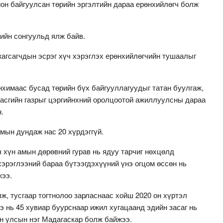
он байгуулсан төрийн эргэлтийн дараа ерөнхийлөгч болж
чийн сонгуульд ялж байв.
жагсагчдын эсрэг хүч хэрэглэх ерөнхийлөгчийн тушаалыг
химаас бусад төрийн бүх байгууллагуудыг татан буулгаж,
асгийн газрыг цэргийнхний оролцоотой ажиллуулсны дараа
.
мын дундаж нас 20 хүрдэггүй.
 хүн амын дөрөвний гурав нь ядуу тарчиг нөхцөлд
эрэглээний бараа бүтээгдэхүүний үнэ огцом өссөн нь
жээ.
, тусгаар тогтнолоо зарласнаас хойш 2020 он хүртэл
 нь 45 хувиар буурснаар ижил хугацаанд эдийн засаг нь
н улсын нэг Мадагаскар болж байжээ.