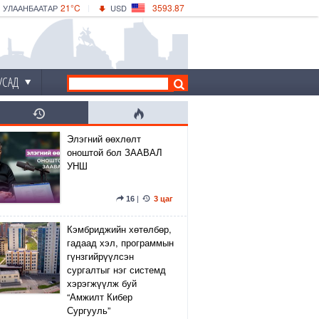
21°C
3593.87
УЛААНБААТАР
USD
|
26°C
ДАРХАН
532.66
CNY
23°C
ЭРДЭНЭТ
4141.04
EUR
УСАД
Элэгний өөхлөлт
оноштой бол ЗААВАЛ
УНШ
16
|
3 цаг
Кэмбриджийн хөтөлбөр,
гадаад хэл, программын
гүнзгийрүүлсэн
сургалтыг нэг системд
хэрэгжүүлж буй
“Амжилт Кибер
Сургууль”