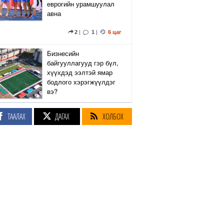
еврогийн урамшуулал
авна
2
|
1
|
6 цаг
Бизнесийн
байгууллагууд гэр бүл,
хүүхдэд ээлтэй ямар
бодлого хэрэгжүүлдэг
вэ?
4
|
2
|
6 цаг
ТААЛАХ
ДАГАХ
ХОЛБОХ
Сэтгүүлч Р.Эмүжин:
Талын Монголтой
хамтдаа хүчтэй л гэж
байна даа
360
|
6 цаг
Амралтын өдрүүдэд
Энхтайвны гүүрний
баруун, зүүн талын