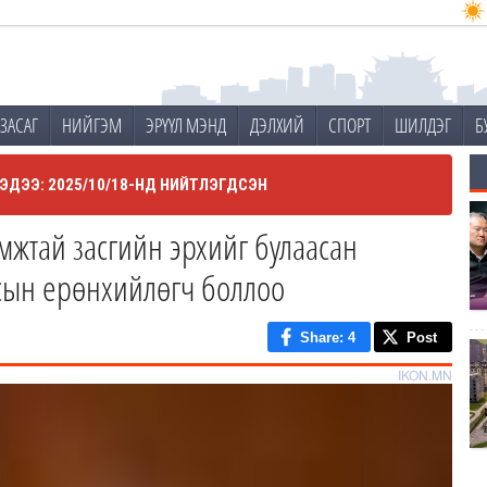
ЗАСАГ
НИЙГЭМ
ЭРҮҮЛ МЭНД
ДЭЛХИЙ
СПОРТ
ШИЛДЭГ
Б
ЭДЭЭ: 2025/10/18-НД НИЙТЛЭГДСЭН
мжтай засгийн эрхийг булаасан
сын ерөнхийлөгч боллоо
Share
: 4
Post
IKON.MN