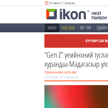
8 сарын 7, Баасан
ЭХЛЭЛ
FIFA 2026
УЛС ТӨР
ЭДИЙН 
ХУУЧИРСАН М
“Gen Z” үеийнхний тусла
хурандаа Мадагаскар ул
Т.ДАВААНЯМ, IKON.MN
2025 ОНЫ 10 САРЫН 18