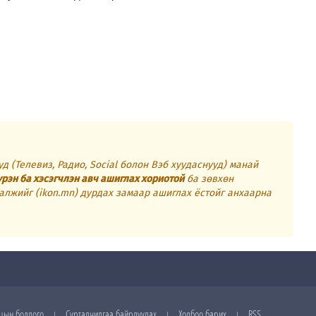
д (Телевиз, Радио, Social болон Вэб хуудаснууд) манай
үрэн ба хэсэгчлэн авч ашиглах хориотой
ба зөвхөн
алжийг (ikon.mn) дурдах замаар ашиглах ёстойг анхаарна
цын бодлого
Сурталчилгаа байрлуулах
Холбоо барих
RSS
|
|
|