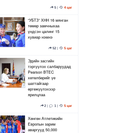
5
|
4 цаг
“УБТЗ” ХНН 16 мянган
төмөр замчныхаа
үндсэн цалинг 15
хувиар нэмнэ
52
|
5 цаг
Эдийн засгийн
тэргүүлэх салбаруудад
Pearson BTEC
хөтөлбөрийг үе
шаттайгаар
өргөжүүлэхээр
ярилцлаа
2
|
1
|
5 цаг
Хөнгөн Атлетикийн
Европын зарим
аваргууд 50,000