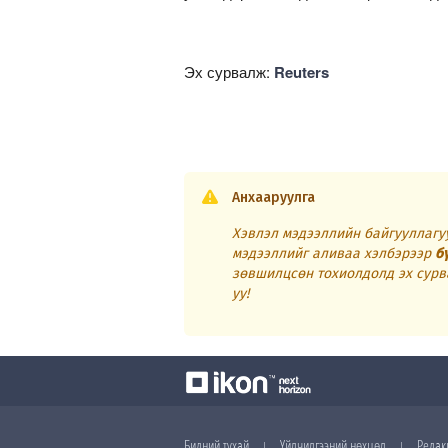
Эх сурвалж:
Reuters
Анхааруулга
Хэвлэл мэдээллийн байгууллагуу
мэдээллийг аливаа хэлбэрээр
б
зөвшилцсөн тохиолдолд эх сурв
уу!
Бидний тухай
Үйлчилгээний нөхцөл
Редак
|
|