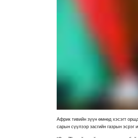
Африк тивийн зүүн өмнөд хэсэгт оршд
сарын сүүлээр засгийн газрын эсрэг 