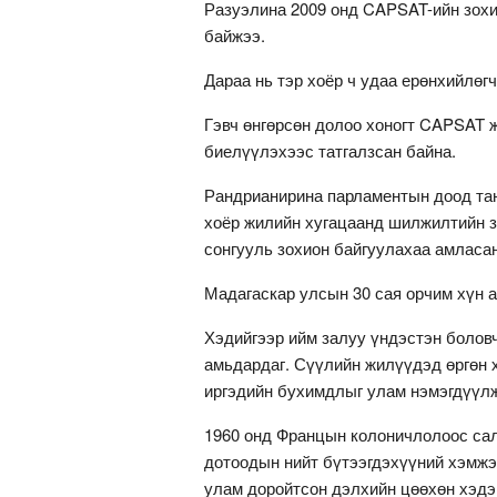
Разуэлина 2009 онд CAPSAT-ийн зохи
байжээ.
Дараа нь тэр хоёр ч удаа ерөнхийлөг
Гэвч өнгөрсөн долоо хоногт CAPSAT 
биелүүлэхээс татгалзсан байна.
Рандрианирина парламентын доод тан
хоёр жилийн хугацаанд шилжилтийн з
сонгууль зохион байгуулахаа амласан
Мадагаскар улсын 30 сая орчим хүн а
Хэдийгээр ийм залуу үндэстэн боловч
амьдардаг. Сүүлийн жилүүдэд өргөн х
иргэдийн бухимдлыг улам нэмэгдүүл
1960 онд Францын колоничлолоос салж
дотоодын нийт бүтээгдэхүүний хэмжээ
улам доройтсон дэлхийн цөөхөн хэдэ