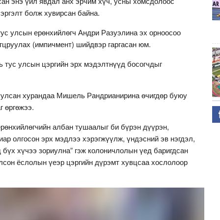
сан энэ үйл явдал анх эрчим хүч, усны хомсдолоос
эргэлт болж хувирсан байна.
тус улсын ерөнхийлөгч Андри Разуэлина эх орноосоо
гцруулах (импичмент) шийдвэр гаргасан юм.
ь тус улсын цэргийн эрх мэдэлтнүүд босогчдыг
руулсан хурандаа Мишель Рандрианирина өчигдөр буюу
г өргөжээ.
рөнхийлөгчийн албан тушаалыг би бүрэн дүүрэн,
ар олгосон эрх мэдлээ хэрэгжүүлж, үндэсний эв нэгдэл,
 бүх хүчээ зориулна” гэж колоничлолын үед баригдсан
лсон ёслолын үеэр цэргийн дүрэмт хувцсаа хослолоор