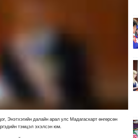
ог, Энэтхэгийн далайн арал улс Мадагаскарт өнгөрсөн
иргэдийн тэмцэл эхэлсэн юм.