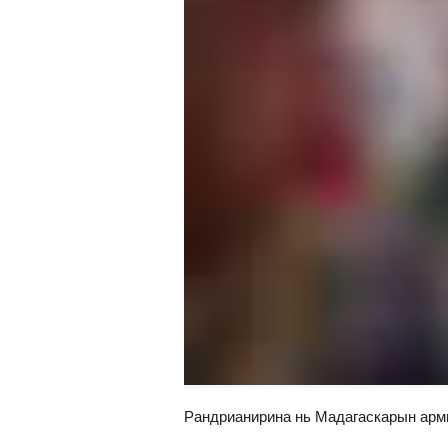
Рандрианирина нь Мадагаскарын арм