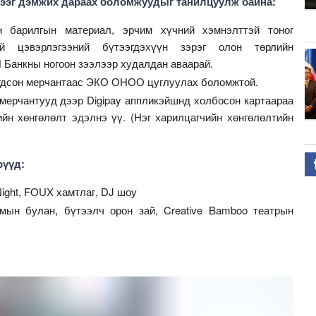
лээг дэмжих дараах боломжуудыг танилцуулж байна:
н барилгын материал, эрчим хүчний хэмнэлттэй тоног
эй цэвэрлэгээний бүтээгдэхүүн зэрэг олон төрлийн
 Банкны ногоон зээлээр худалдан аваарай.
гогдсон мерчантаас ЭКО ОНОО цуглуулах боломжтой.
г мерчантууд дээр Digipay аппликэйшнд холбосон картаараа
йн хөнгөлөлт эдэлнэ үү. (Нэг харилцагчийн хөнгөлөлтийн
рүүд:
ight, FOUX хамтлаг, DJ шоу
мын булан, бүтээлч орон зай, Creative Bamboo театрын