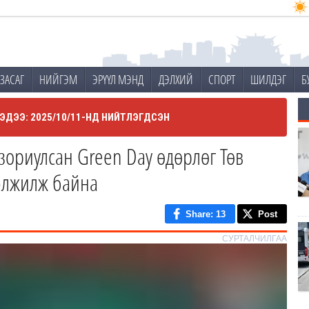
ЗАСАГ
НИЙГЭМ
ЭРҮҮЛ МЭНД
ДЭЛХИЙ
СПОРТ
ШИЛДЭГ
Б
ЭДЭЭ: 2025/10/11-НД НИЙТЛЭГДСЭН
зориулсан Green Day өдөрлөг Төв
гэлжилж байна
Share
: 13
Post
СУРТАЛЧИЛГАА