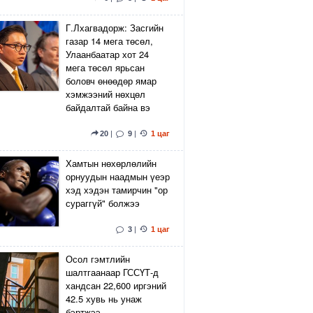
Г.Лхагвадорж: Засгийн
газар 14 мега төсөл,
Улаанбаатар хот 24
мега төсөл ярьсан
боловч өнөөдөр ямар
хэмжээний нөхцөл
байдалтай байна вэ
20
|
9
|
1 цаг
Хамтын нөхөрлөлийн
орнуудын наадмын үеэр
хэд хэдэн тамирчин "ор
сураггүй" болжээ
3
|
1 цаг
Осол гэмтлийн
шалтгаанаар ГССҮТ-д
хандсан 22,600 иргэний
42.5 хувь нь унаж
бэртжээ