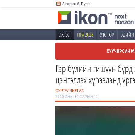
8 сарын 6, Пүрэв
ЭХЛЭЛ
FIFA 2026
УЛС ТӨР
ЭДИЙН 
ХУУЧИРСАН М
Гэр бүлийн гишүүн бүрд 
цэнгэлдэх хүрээлэнд үр
СУРТАЛЧИЛГАА
2025 ОНЫ 10 САРЫН 11