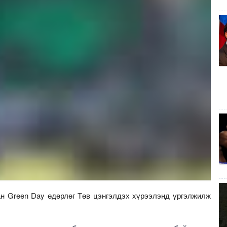
ан Green Day өдөрлөг Төв цэнгэлдэх хүрээлэнд үргэлжилж