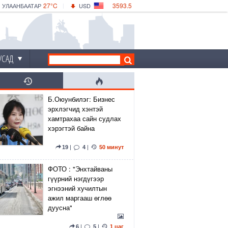
27°C
3593.5
УЛААНБААТАР
USD
|
31°C
ДАРХАН
532.56
CNY
28°C
ЭРДЭНЭТ
4146.36
EUR
УСАД
Б.Оюунбилэг: Бизнес
эрхлэгчид хэнтэй
хамтрахаа сайн судлах
хэрэгтэй байна
19
|
4
|
50 минут
ФОТО : "Энхтайваны
гүүрний нэгдүгээр
эгнээний хучилтын
ажил маргааш өглөө
дуусна"
6
|
5
|
1 цаг