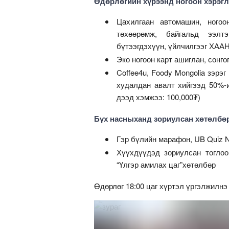
Өдөрлөгийн хүрээнд ногоон хэрэг
Цахилгаан автомашин, ногоо
төхөөрөмж, байгальд ээлт
бүтээгдэхүүн, үйлчилгээг ХААН
Эко ногоон карт ашиглан, сон
Coffee4u, Foody Mongolia зэрэ
худалдан авалт хийгээд 50%-и
дээд хэмжээ: 100,000₮)
Бүх насныханд зориулсан хөтөлбө
Гэр бүлийн марафон, UB Quiz N
Хүүхдүүдэд зориулсан тоглоо
“Үлгэр амилах цаг”хөтөлбөр
Өдөрлөг 18:00 цаг хүртэл үргэлжилнэ