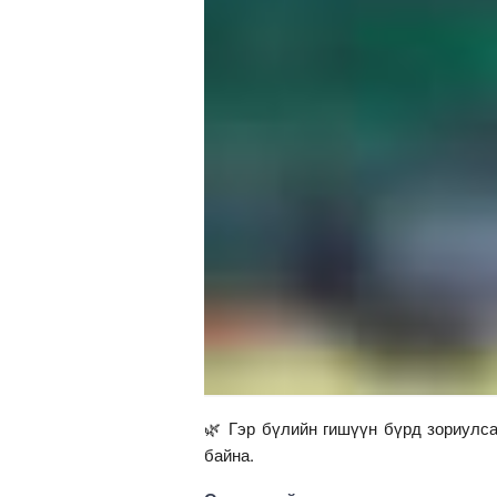
🌿 Гэр бүлийн гишүүн бүрд зориулс
байна.