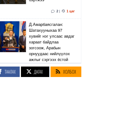
2
|
1 цаг
Д.Амарбаясгалан:
Шатахууныхаа 97
хувийг нэг улсаас авдаг
хараат байдлаа
зогсоож, Арабын
орнуудаас нийлүүлэх
ажлыг сэргээх ёстой
ТААЛАХ
ДАГАХ
ХОЛБОХ
38
|
35
|
2 цаг
КОП-17 бага хурлын
зочид, төлөөлөгчдөд
нийтийн тээврийн 100
автобусаар үйлчилнэ
4
|
5
|
2 цаг
Сурагчийн дүрэмт
хувцасны иж бүрдэлд
поло цамц нэмж