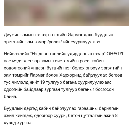
Дүүжин замын тээвэр төслийн Яармаг дахь буудлын
эргэлтийн зам төмөр /ролик/-ийг суурилуулжээ.
Нийслэлийн “Нэгдсэн төслийн удирдлагын газар” ОНӨТҮГ-
аас мэдээлснээр замын системийн тросс, кабин
хөдөлгөөний үндсэн бүтцийн нэг болох энэхүү эргэлтийн
зам төмрийг Яармаг болон Хархоринд байрлуулах бөгөөд
тус чиглэлд нийт 19 тулгуур багана суурилуулахаас
одоогийн байдлаар зургаан тулгуур баганыг босгосон
байна.
Буудлын дэргэд кабин байрлуулах гараашны барилгын
ажил хийгдэж, одоогоор суурь, бетон цутгалтын ажил 8
хувьд хүрчээ.