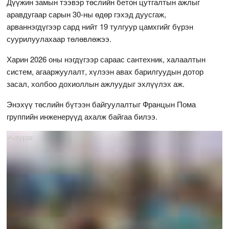
Дүүжин замын тээвэр төслийн бетон цутгалтын ажлыг
аравдугаар сарын 30-ны өдөр гэхэд дуусгаж,
арваннэгдүгээр сард нийт 19 тулгуур цамхгийг бүрэн
суурилуулахаар төлөвлөжээ.
Харин 2026 оны нэгдүгээр сараас сантехник, халаалтын
систем, агааржуулалт, хүлээн авах барилгуудын дотор
засал, холбоо дохиоллын ажлуудыг эхлүүлэх аж.
Энэхүү төслийн бүтээн байгуулалтыг Францын Пома
группийн инженерүүд ахалж байгаа билээ.