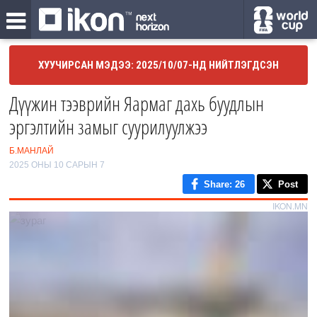
ХУУЧИРСАН МЭДЭЭ: 2025/10/07-НД НИЙТЛЭГДСЭН
Дүүжин тээврийн Яармаг дахь буудлын
эргэлтийн замыг суурилуулжээ
Б.МАНЛАЙ
2025 ОНЫ 10 САРЫН 7
Share
: 26
Post
IKON.MN