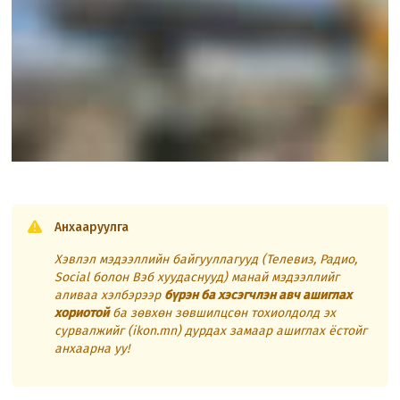
Анхааруулга
Хэвлэл мэдээллийн байгууллагууд (Телевиз, Радио,
Social болон Вэб хуудаснууд) манай мэдээллийг
аливаа хэлбэрээр
бүрэн ба хэсэгчлэн авч ашиглах
хориотой
ба зөвхөн зөвшилцсөн тохиолдолд эх
сурвалжийг (ikon.mn) дурдах замаар ашиглах ёстойг
анхаарна уу!