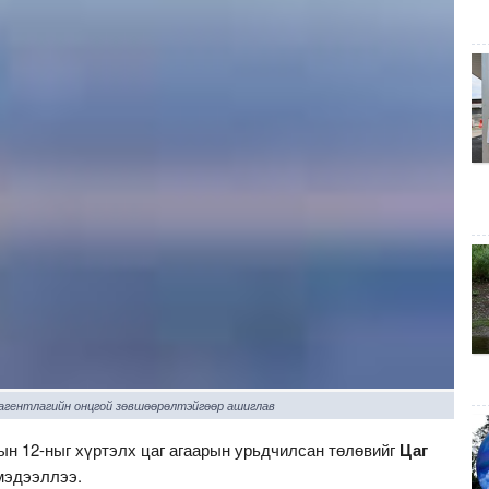
 агентлагийн онцгой зөвшөөрөлтэйгөөр ашиглав
рын 12-ныг хүртэлх цаг агаарын урьдчилсан төлөвийг
Цаг
мэдээллээ.