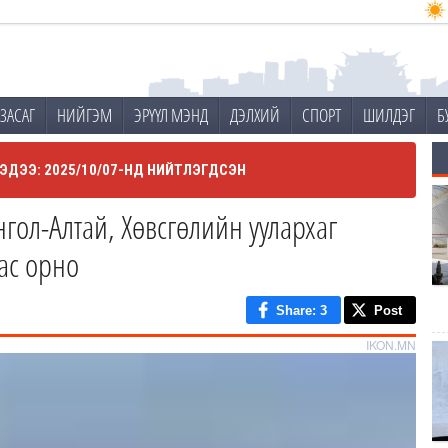
ЗАСАГ
НИЙГЭМ
ЭРҮҮЛ МЭНД
ДЭЛХИЙ
СПОРТ
ШИЛДЭГ
Б
ЭДЭЭ: 2025/10/07-НД НИЙТЛЭГДСЭН
гол-Алтай, Хөвсгөлийн уулархаг
ас орно
Share
: 3
Post
IKON.MN