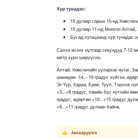
Хур тунадас:
10 дугаар сарын 10-нд Хөвсгөли
10 дугаар 11-нд Монгол-Алтай, 
Бусад хугацаанд хур тунадас о
Салхи ихэнх нутгаар секундэд 7-12 ме
метр хүрч ширүүснэ.
Алтай, Хөвсгөлийн уулархаг нутаг, За
шөнөдөө -14...-19 градус хүйтэн, өдөр
Эг-Үүр, Хараа, Ерөө, Туул, Тэрэлж го
+3...+8 градус, говийн бүс нутгийн ө
градус, өдөртөө +10...+15 градус дула
+6...+11 градус дулаан байна.
Анхааруулга