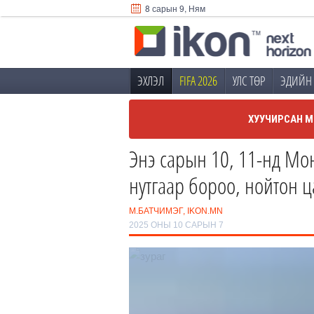
8 сарын 9, Ням
ЭХЛЭЛ
FIFA 2026
УЛС ТӨР
ЭДИЙН 
ХУУЧИРСАН М
Энэ сарын 10, 11-нд Мон
нутгаар бороо, нойтон ц
М.БАТЧИМЭГ, IKON.MN
2025 ОНЫ 10 САРЫН 7