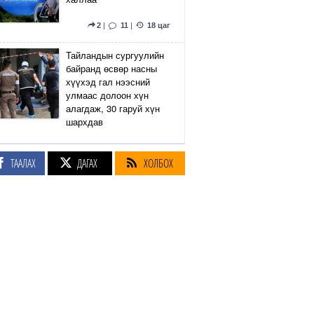
2
|
11
|
18 цаг
Тайландын сургуулийн
байранд өсвөр насны
хүүхэд гал нээсний
улмаас долоон хүн
алагдаж, 30 гаруй хүн
шархдав
4
|
13
|
18 цаг
ТААЛАХ
ДАГАХ
ХОЛБОХ
Екатеринбург хот дахь
Wildberries компанийн
агуулах Украины дроны
цохилтын улмаас
шатжээ
17
|
61
|
19 цаг
Элэгний өөхлөлт
оноштой бол ЗААВАЛ
УНШ