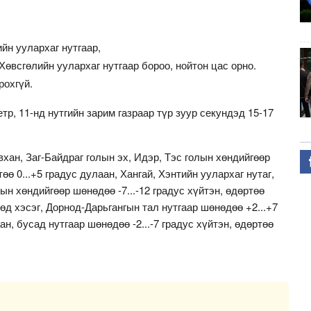
йн уулархаг нутгаар,
Хөвсгөлийн уулархаг нутгаар бороо, нойтон цас орно.
рохгүй.
тр, 11-нд нутгийн зарим газраар түр зуур секундэд 15-17
вхан, Заг-Байдраг голын эх, Идэр, Тэс голын хөндийгөөр
төө 0...+5 градус дулаан, Хангай, Хэнтийн уулархаг нутаг,
лын хөндийгөөр шөнөдөө -7...-12 градус хүйтэн, өдөртөө
мнөд хэсэг, Дорнод-Дарьгангын тал нутгаар шөнөдөө +2...+7
ан, бусад нутгаар шөнөдөө -2...-7 градус хүйтэн, өдөртөө