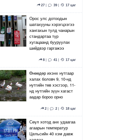
27
|
39
|
17 цаг
Орос улс дотоодын
шатахууны хэрэгцээгээ
хангахын тулд чанарын
стандартаа түр
хугацаанд бууруулах
шийдвэр гаргажээ
8
|
41
|
17 цаг
Өнөөдөр ихэнх нутгаар
халах боловч 9, 10-нд
нутгийн төв хэсгээр, 11-
нд нутгийн зүүн хагаст
аадар бороо орно
2
|
2
|
18 цаг
Сөүл хотод анх удаагаа
агаарын температур
Цельсийн 40 хэм давж
халлаа