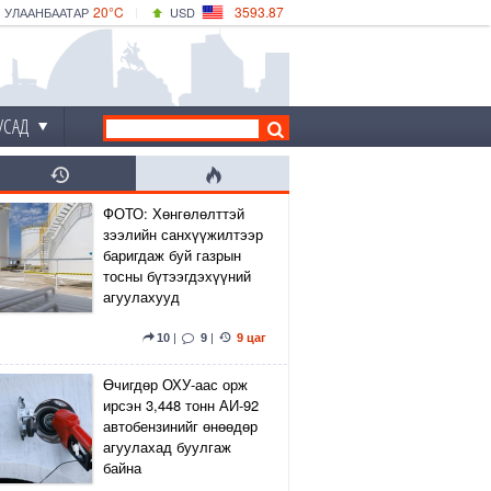
20°C
3593.87
УЛААНБААТАР
USD
|
18°C
ДАРХАН
532.66
CNY
17°C
ЭРДЭНЭТ
4141.04
EUR
УСАД
ФОТО: Хөнгөлөлттэй
зээлийн санхүүжилтээр
баригдаж буй газрын
тосны бүтээгдэхүүний
агуулахууд
10
|
9
|
9 цаг
Өчигдөр ОХУ-аас орж
ирсэн 3,448 тонн АИ-92
автобензинийг өнөөдөр
агуулахад буулгаж
байна